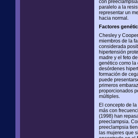
con preeclampsia
paralelo a la res
representar un me
hacia normal.
Factores genéti
Chesley y Cooper 
miembros de la fa
considerada posib
hipertensión prot
madre y el feto d
genético como la 
desórdenes hipert
formación de cegar
puede presentarse
primeros embarazo
proporcionados po
múltiples.
El concepto de la
más con frecuenci
(1998) han repasa
preeclampsia. Com
preeclampsia tie
las mujeres que s