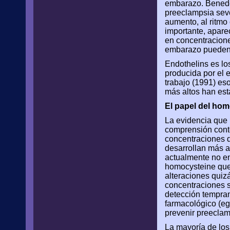
embarazo. Benede
preeclampsia sever
aumento, al ritmo
importante, apare
en concentracione
embarazo pueden s
Endothelins es los
producida por el 
trabajo (1991) es
más altos han es
El papel del hom
La evidencia que p
comprensión cont
concentraciones 
desarrollan más 
actualmente no en
homocysteine que 
alteraciones quiz
concentraciones s
detección tempran
farmacológico (eg
prevenir preeclam
La mayoría de los 