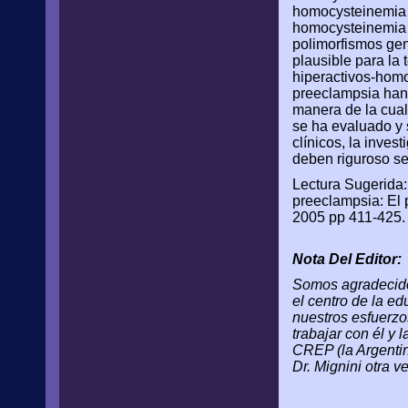
homocysteinemia 
homocysteinemia d
polimorfismos gen
plausible para la 
hiperactivos-homo
preeclampsia han 
manera de la cual 
se ha evaluado y 
clínicos, la inves
deben riguroso se
Lectura Sugerida: 
preeclampsia: El 
2005 pp 411-425.
Nota Del Editor:
Somos agradecidos
el centro de la e
nuestros esfuerzo
trabajar con él y
CREP (la Argentin
Dr. Mignini otra ve