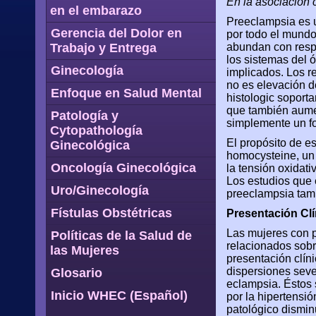
En la asociación 
en el embarazo
Preeclampsia es u
Gerencia del Dolor en
por todo el mundo
Trabajo y Entrega
abundan con resp
los sistemas del 
Ginecología
implicados. Los r
no es elevación de
Enfoque en Salud Mental
histologic soport
que también aument
Patología y
simplemente un fo
Cytopathología
El propósito de e
Ginecológica
homocysteine, un 
Oncología Ginecológica
la tensión oxidati
Los estudios que 
Uro/Ginecología
preeclampsia tamb
Fístulas Obstétricas
Presentación Clí
Las mujeres con p
Políticas de la Salud de
relacionados sobr
las Mujeres
presentación clíni
dispersiones seve
Glosario
eclampsia. Éstos
Inicio WHEC (Español)
por la hipertensi
patológico dismin