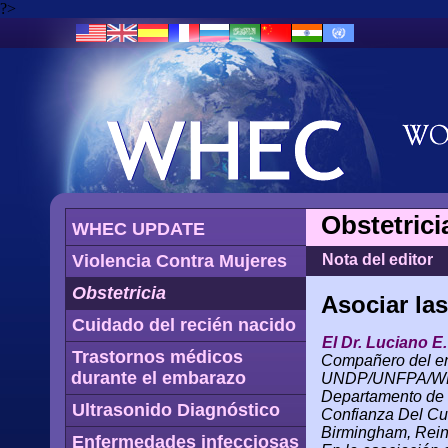
?>
Obstetrici
WHEC UPDATE
Violencia Contra Mujeres
Nota del editor
Obstetricia
Asociar la
Cuidado del recién nacido
El Dr. Luciano E.
Trastornos médicos
Compañero del ent
durante el embarazo
UNDP/UNFPA/WHO/
Departamento de l
Ultrasonido Diagnóstico
Confianza Del Cu
Birmingham, Rein
Enfermedades infecciosas