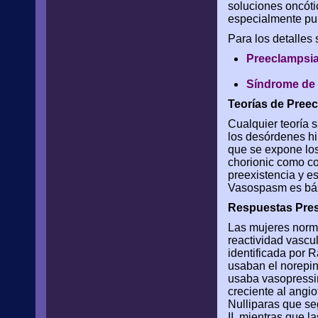
soluciones oncótic
especialmente pu
Para los detalles s
Preeclampsia
Síndrome de 
Teorías de Preec
Cualquier teoría s
los desórdenes h
que se expone los
chorionic como co
preexistencia y e
Vasospasm es bási
Respuestas Pres
Las mujeres norma
reactividad vascu
identificada por 
usaban el norepin
usaba vasopressin
creciente al angio
Nulliparas que se
II, mientras que l