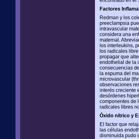
encontrado en el 
Factores Inflama
Redman y los cole
preeclampsia pued
intravascular mat
considera una enf
maternal. Abreviad
los interleukins,
los radicales lib
propagar que alte
endothelial de la 
consecuencias de l
la espuma del mac
microvascular (th
observaciones res
interés creciente 
desórdenes hipert
componentes de lo
radicales libres 
Óxido nítrico y 
El factor que rela
las células endoth
disminuida pudo d