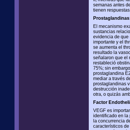
semanas antes del
tienen respuestas 
Prostaglandinas
El mecanismo exac
sustancias relac
evidencia de que
importante y el t
se aumenta el thr
resultado la vasoc
señalaron que el 
restableció obstin
75%; sin embargo 
prostaglandina E2
mediar a través d
prostaglandinas v
destrucción inade
otra, o quizás am
Factor Endotheli
VEGF es important
identificado en l
la concurrencia d
característicos 