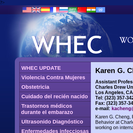
?>
WHEC UPDATE
Karen G. C
Violencia Contra Mujeres
Assistant Profe
Obstetricia
Charles Drew Uni
Los Angeles, CA
Cuidado del recién nacido
Tel: (323) 357-34
Fax: (323) 357-3
Trastornos médicos
e-mail:
kacheng
durante el embarazo
Karen G. Cheng, P
Ultrasonido Diagnóstico
Behavior at Charl
working on interna
Enfermedades infecciosas