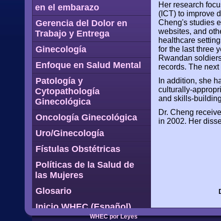
Her research focu
en el embarazo
(ICT) to improve d
Gerencia del Dolor en
Cheng's studies e
websites, and othe
Trabajo y Entrega
healthcare settin
Ginecología
for the last three
Rwandan soldiers 
Enfoque en Salud Mental
records. The next 
Patología y
In addition, she 
culturally-appropr
Cytopathología
and skills-building
Ginecológica
Dr. Cheng receive
Oncología Ginecológica
in 2002. Her disse
Uro/Ginecología
Fístulas Obstétricas
Políticas de la Salud de
las Mujeres
Glosario
Inicio WHEC (Español)
WHEC por Leyes