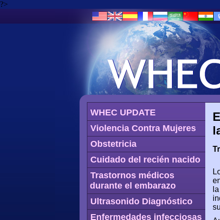
?>
WHEC UPDATE
E
Violencia Contra Mujeres
l
Obstetricia
T
Cuidado del recién nacido
Lo
Trastornos médicos
en
durante el embarazo
la
in
Ultrasonido Diagnóstico
su
Enfermedades infecciosas