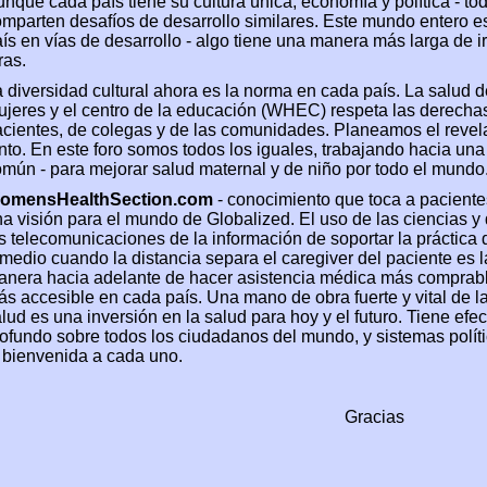
nque cada país tiene su cultura única, economía y política - to
mparten desafíos de desarrollo similares. Este mundo entero e
ís en vías de desarrollo - algo tiene una manera más larga de i
ras.
 diversidad cultural ahora es la norma en cada país. La salud d
jeres y el centro de la educación (WHEC) respeta las derecha
cientes, de colegas y de las comunidades. Planeamos el reve
nto. En este foro somos todos los iguales, trabajando hacia un
mún - para mejorar salud maternal y de niño por todo el mundo
omensHealthSection.com
- conocimiento que toca a paciente
a visión para el mundo de Globalized. El uso de las ciencias y
s telecomunicaciones de la información de soportar la práctica 
medio cuando la distancia separa el caregiver del paciente es l
anera hacia adelante de hacer asistencia médica más comprab
s accesible en cada país. Una mano de obra fuerte y vital de l
lud es una inversión en la salud para hoy y el futuro. Tiene efec
ofundo sobre todos los ciudadanos del mundo, y sistemas polí
 bienvenida a cada uno.
Gracias