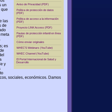
dos
s un
Aviso de Privacidad (PDF)
r que
Política de protección de datos
(PDF)
Política de acceso a la información
e las
(PDF)
s de
Proyecto LINK Access (PDF)
lado
Pautas de protección infantil en línea
a meta
(PDF)
.
Cómo enviar originales
s; es
WHEC'S Webinars (YouTube)
 de
WHEC Channel (YouTube)
del
a
El Portal Internacional de Salud y
Desarrollo
le y
a
to
ticos, sociales, económicos. Damos