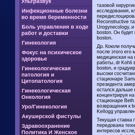
Ультразвук
тазовой хирургии
Инфекционные болезни
исследования, к
передислоцирова
во время беременности
Reconstructive т
Боль управления в ходе
Urogynecology, и
boston. Он буде
работ и доставки
boston.
Гинекология
Др. Коюли получ
после этого его
Фокус на психическое
медицинская на 
здоровье
работы, dr Kohl
Гинекологическая
boston, и градуи
высоки сосчитанн
патология и
стационаре Samar
Цитопатология
президента амери
остался дальше в
Гинекологическая
концентрируя на 
Онкология
стационаре Beth 
возвращения к b
Уро/Гинекология
Kellogg управлени
Акушерской фистулы
Текущая ставка 
передоваяа техно
Здравоохранение
интересов иссле
Политика И Женское