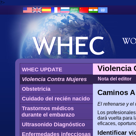
?>
Violencia
WHEC UPDATE
Violencia Contra Mujeres
Nota del editor
Obstetricia
Caminos A
Cuidado del recién nacido
El refrenarse y el
Trastornos médicos
Los profesionales
durante el embarazo
dará vuelta para l
eficaces, oportun
Ultrasonido Diagnóstico
Identificar v
Enfermedades infecciosas