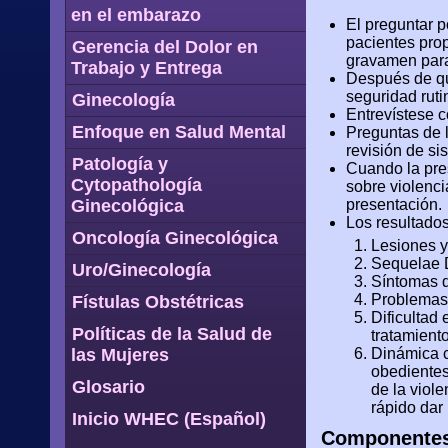
en el embarazo
El preguntar p
pacientes prop
Gerencia del Dolor en
gravamen para
Trabajo y Entrega
Después de que
seguridad ruti
Ginecología
Entrevístese c
Enfoque en Salud Mental
Preguntas de l
revisión de si
Patología y
Cuando la pres
Cytopathología
sobre violenci
Ginecológica
presentación.
Los resultados
Oncología Ginecológica
Lesiones y
Sequelae 
Uro/Ginecología
Síntomas d
Problemas
Fístulas Obstétricas
Dificultad
Políticas de la Salud de
tratamient
las Mujeres
Dinámica c
obedientes
Glosario
de la viole
rápido dar
Inicio WHEC (Español)
Componentes 