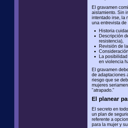
El gravamen comi
aislamiento. Sin 
intentado irse, la
una entrevista de
Historia cuida
Descripción de
resistencia),
Revisión de l
Consideración 
La posibilidad
en violencia h
El gravamen debe 
de adaptaciones a 
riesgo que se debe
mujeres seriamente
"atrapado."
El planear pa
El secreto en tod
un plan de segurid
referente a opcion
para la mujer y su