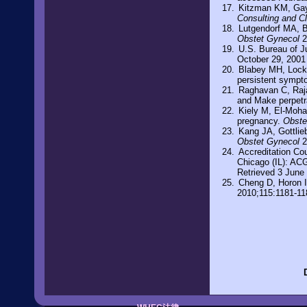
Kitzman KM, Gayl
Consulting and Cl
Lutgendorf MA, B
Obstet Gynecol
2
U.S. Bureau of J
October 29, 2001
Blabey MH, Locke
persistent sympt
Raghavan C, Raja
and Make perpetra
Kiely M, El-Mohan
pregnancy.
Obste
Kang JA, Gottlieb
Obstet Gynecol
2
Accreditation Co
Chicago (IL): ACG
Retrieved 3 June
Cheng D, Horon I
2010;115:1181-11