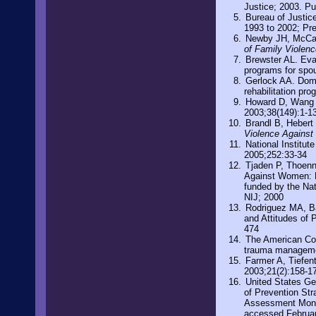
Justice; 2003. P
Bureau of Justic
1993 to 2002; Pr
Newby JH, McCarr
of Family Violenc
Brewster AL. Eva
programs for spo
Gerlock AA. Domes
rehabilitation pr
Howard D, Wang M
2003;38(149):1-1
Brandl B, Hebert
Violence Agains
National Institut
2005;252:33-34
Tjaden P, Thoenn
Against Women: F
funded by the Nat
NIJ; 2000
Rodriguez MA, Ba
and Attitudes of
474
The American Col
trauma manageme
Farmer A, Tiefen
2003;21(2):158-1
United States Ge
of Prevention Str
Assessment Moni
accessed Februar