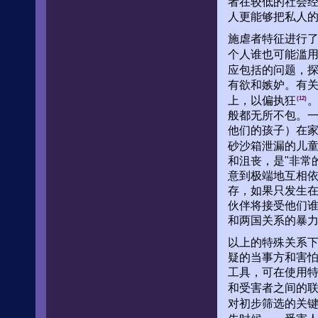
者在较低的社会
人更能够把私人
施虐者特征进行
个人谁也可能滥
应包括的问题，
有欲和嫉妒。有
上，以偏执狂
(12)
般都无所不包。一
他们的孩子）在
砂沙箱泄漏的儿童
和沮丧，是"非常
意到极端地互相
存，如果只发生
伙伴将接受他们
和两国关系的暴
以上的特殊关系
疑的当事方和害
工具，可在使用
和受害者之间的
对初步筛选的关