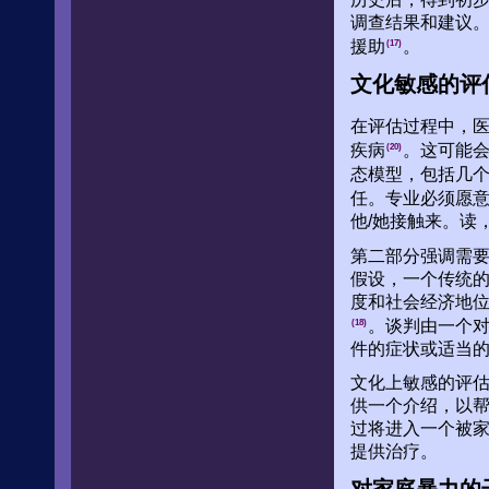
调查结果和建议
援助
。
(17)
文化敏感的评
在评估过程中，医
疾病
。这可能
(20)
态模型，包括几
任。专业必须愿意
他/她接触来。读
第二部分强调需
假设，一个传统
度和社会经济地位
。谈判由一个
(18)
件的症状或适当
文化上敏感的评
供一个介绍，以
过将进入一个被
提供治疗。