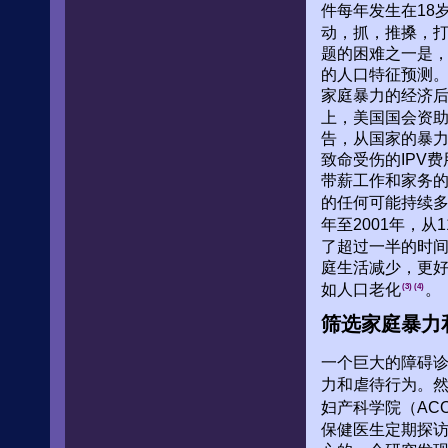
件每年发生在18
动，抓，推搡，打
题的困难之一是
的人口特征预测
家庭暴力的经济
上，美国国会资
告，从国家的暴力
致命受伤的IPV
带薪工作和家务的
的任何可能持续多
年至2001年，从
了超过一半的时
庭生活减少，更
如人口老化
。
(3)
(4)
筛选家庭暴力
一个巨大的障碍
力和虐待行为。
妇产科学院（AC
保健医生定期探访