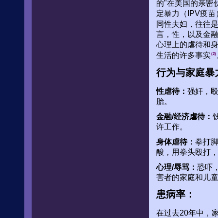
的"在美国的亲密
定暴力（IPV疫
同性夫妇，往往
言，性，以及金融
心理上的虐待和
生活的许多事实
(2)
行为与家庭暴
性虐待：
强奸，
胎。
金融/经济虐待：
许工作。
身体虐待：
拳打
酸，用拳头殴打
心理/辱骂：
恐吓
害者的家庭和儿
患病率：
在过去20年中，