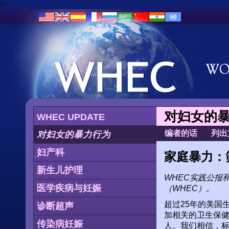
?>
对妇女的
WHEC UPDATE
编者的话
列出
对妇女的暴力行为
妇产科
家庭暴力：
新生儿护理
WHEC实践公报
医学疾病与妊娠
（WHEC）。
超过25年的美国
诊断超声
加相关的卫生保健
传染病妊娠
人。我们相信，