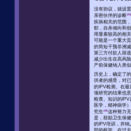
没有协议，就设置
亲密伙伴的诊断
(21)
疾病相关的范围
郁，自杀倾向和
用显着较高的相
可能是一个重大
的简短干预非洲
第三方付款人筛
减少出生在高风
产前保健纳入类
历史上，确定了的
供者的感受，对
的IPV检测。在
项研究的结果也
检查。知识的IP
医学，精神病学
究生
这种努力无
(24)
是，鼓励卫生保健提
的IPV培训，并
部的框架。在过去