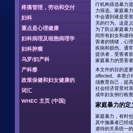
疗机构筛选暴力
疼痛管理，劳动和交付
力筛选。家庭暴
中会遇到谁是受
妇科
关的行为。这是
重点是心理健康
为了防止家庭暴
间所有妇女和虐
妇科病理及细胞病理学
害者的情绪，心
疾病和损伤。通
妇科肿瘤
提供者，受害者
乌罗/妇产科
家庭暴力的受害
产科瘘
本文件的目的是要
affected
政策保健和妇女健康的
须教育自己，提
社会经济背景对亲
词汇
成年妇女例行检
WHEC 主页 (中国)
家庭暴力的定
家庭暴力，有时也
其中施暴者已经
虐待的关系统一的