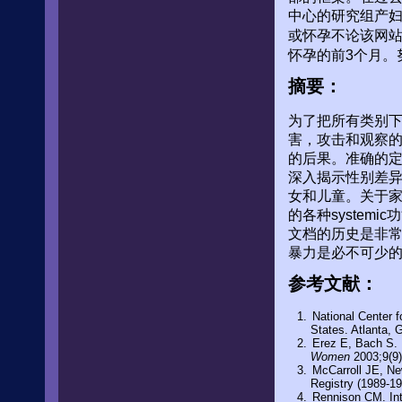
中心的研究组产妇
或怀孕不论该网
怀孕的前3个月。
摘要：
为了把所有类别
害，攻击和观察
的后果。准确的
深入揭示性别差
女和儿童。关于
的各种system
文档的历史是非
暴力是必不可少
参考文献：
National Center f
States. Atlanta, 
Erez E, Bach S. I
Women
2003;9(9)
McCarroll JE, Ne
Registry (1989-1
Rennison CM. Int