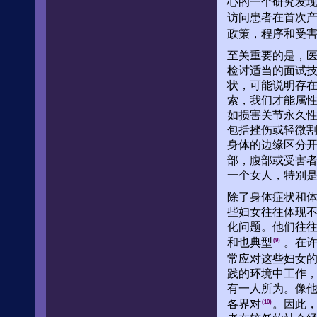
心的一个研究发现
访问患者在首次
政策，程序和受
至关重要的是，
检讨适当的面试
状，可能说明存
索，我们才能属
如损害关节永久
包括挫伤或轻微
身体的边缘区分开
部，腹部或受害
一个女人，特别
除了身体症状和
些妇女往往体现
化问题。他们往
和也典型
。在许
(9)
常应对这些妇女
践的环境中工作
有一人所为。像
各界对
。因此
(10)