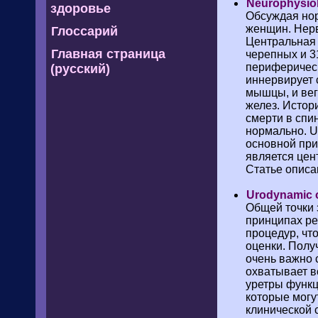
Neurophysio
здоровье
Обсуждая нор
женщин. Нерв
Глоссарий
Центральная 
Главная страница
черепных и 3
периферическ
(русский)
иннервирует 
мышцы, и вег
желез. Истор
смерти в спи
нормально. U
основной пр
является цен
Статье описа
Urodynamic 
Общей точки 
принципах ре
процедур, чт
оценки. Полу
очень важно 
охватывает в
уретры функц
которые могу
клинической 