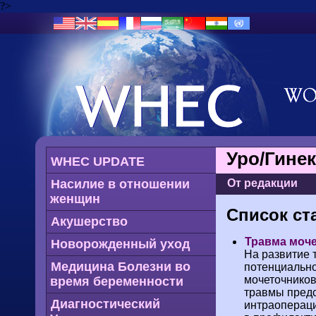
?>
Уро/Гине
WHEC UPDATE
Насилие в отношении
От редакции
женщин
Список ст
Акушерство
Травма моче
Новорожденный уход
На развитие 
Медицина Болезни во
потенциально
мочеточников
время беременности
травмы предс
Диагностический
интраоперац