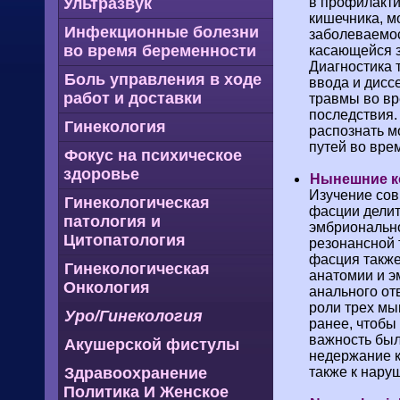
Ультразвук
в профилакти
кишечника, м
Инфекционные болезни
заболеваемос
во время беременности
касающейся з
Диагностика 
Боль управления в ходе
ввода и дисс
работ и доставки
травмы во в
последствия.
Гинекология
распознать м
путей во вре
Фокус на психическое
здоровье
Нынешние к
Изучение сов
Гинекологическая
фасции делит 
патология и
эмбрионально
Цитопатология
резонансной 
фасция также
Гинекологическая
анатомии и э
Онкология
анального от
роли трех мы
Уро/Гинекология
ранее, чтобы
важность был
Акушерской фистулы
недержание к
Здравоохранение
также к нару
Политика И Женское