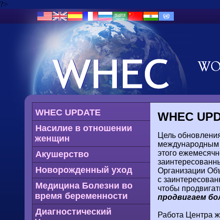
?>
WHEC UPDATE
WHEC UP
Насилие в отношении
Цель обновлени
женщин
международным с
этого ежемесяч
Акушерство
заинтересованны
Новорожденный уход
Организации Объ
с заинтересован
Медицина Болезни во
чтобы продвигать
время беременности
продвигаем бо
Диагностический
Работа Центра ж