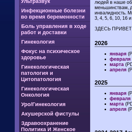
Ультразвук
людей в наше об
меньшинствам, 
Инфекционные болезни
инвалидность. М
во время беременности
3, 4, 5, 6, 10, 16 и
Боль управления в ходе
ЗДЕСЬ ПРИВЕТ
работ и доставки
Гинекология
2026
Фокус на психическое
января
(
здоровье
февраля
марта
(P
Гинекологическая
апреля
(
патология и
Цитопатология
2025
Гинекологическая
января
(
Онкология
февраля
Уро/Гинекология
марта
(P
апреля
(
Акушерской фистулы
Здравоохранение
Политика И Женское