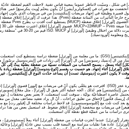
ة UPP [سمّتريك] في شكل ، وسبّبت لاتناظر عموما بمعيبة قياس تقنية. لاحظت القيم لضغطة عاديّ
نخفضت مع تغيرات في [فسكولريزأيشن] أنّ يكون يتحتّم [ويث ينكرسنغ] عمر. هناك ات
ل قصيرة وظيفيّة في إجهاد مريضات [إينكنتيننت] من في مريضات الذي يكون إجهاد ق
Pclo=22#[بورا] -- Pves. القصو
MUCP تحت 20 يكون اعتبرت دلالة من اختلال وظيفيّ [أ
خ ومعلومة [أورودنميك].
ّة بثّ نسبة (PTR) إختبار من ال [دنميك رسبونس] من ال [أورثرا] إلى زيادات في [إينتربدومينل برسّو
اق [أورثرل] أثناء إجهاد. هو حسبت ب يقسم [كوغ-يندوسد] [أورثرل] ضغطة زيادة با
عف ب 100. PTR سوفت لا يكون اعتبرت [دينوستيك تست] أن يساعد حدّدت النوع ال [إينكنتيننس] ، غير
ة.
تشخيص من جوهريّة عاصرة عجز (ISD): اقترحت هو يتلقّى يكون أنّ في مريضات مع [لوور] قصوى [أو
 (ISD) السبب من [إينكنتيننس] هم. لذلك ، اتّجه عملية أكثر يعيق ال [أورثرا] ، مثل مقلاع [سوبو
محتمل عاصرة اصطناعيّة بوليّة ، سوفت كنت استعملت. لا يعتبر بعض محققات [, ثوو] 
[ريسك فكتور] لإخفاق من تعليق جراحات ، أنّ ال يزاد تعقيد مضاعف معدل من مقلاع
 بعد كنت نلت مع [كلبوسوسبنسون]. قد لاحظ دراسات مختلفة ال [فيلور رت] مع مختل
ار [أورثرل]: عندما أنجزت قياسات من ضغطة [أورثرل] أثناء يملأ [سستومتري] ، 
رثرل]. عادة هذا تقلبات متزامنة مع النبضة قلب بسبب نبض عاديّة [أورثرل] وعائيّة.
] قسطر حركة عاديّة وسوفت لا يكون أربكت مع الشروط تالي. فحصت الجمعية بين