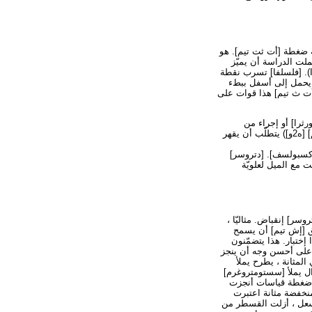
ة ضغطة [أت ثت تيم]. هو
ملت الدراسة أن يميّز
بين أصليّة إجهاد [إينكنتيننس] (GSI) يسبّب بمثانة عنق حركيّة مفرطة ضدّ أنّ يسبّب بجوهريّة عاصرة عجز (ISD). [فلسلفا] تسرب نقطة
 أن يحمل إلى أسفل ببطء
أت ث تيم] هذا قوات على
جهاد كفاءة من ال [أورثرا] أو إجراء من
القدرة من ال [أورثرا] أن يقاوم القوات [إإكسبولسف] من ضغطة بطنيّة. هو المبلغة من ضغطة بطنيّة (في [كم] [ه2و]) يتطلّب أن يقهر
إكسبولسف]. [دتروسر]
ع الميل لعلويّة
سر] إنقباض. مثاليّا ،
ق [إش تيم] أن يسمح
ختبار. هذا يتضمّنون
 على أحسن وجه أن ينجز
دول-سنسر] محوّل طاقة في المثانة ، يطرح يملأ
ضغطة ، أنجزت ال يملأ [سستومتروغرم]
ب نقطة ضغطة قياسات أنجزت
منخفضة مثانة اعتبرت
يسعل ، أزلت القسطر من