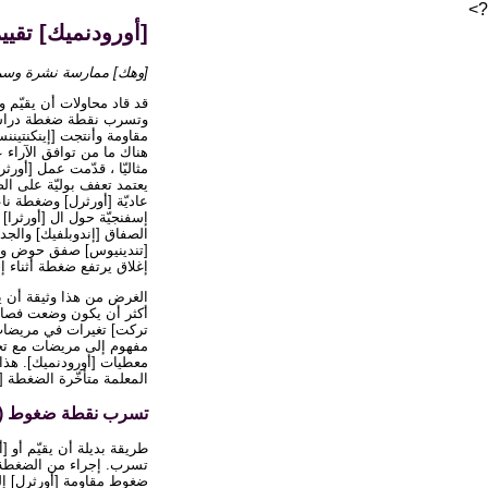
?>
[أورودنميك] تقي
[وهك] ممارسة نشرة وسريري
قد قاد محاولات أن يقيّم 
مقاومة وأنتجت [إينكنتين
هناك ما من توافق الآراء 
مثاليّا ، قدّمت عمل [أور
يعتمد تعفف بوليّة على ال
عاديّة [أورثرل] وضغطة ناع
إسفنجيّة حول ال [أورثرا
الصفاق [إندوبلفيك] والجدا
[تندينيوس] صفق حوض وال [
إغلاق يرتفع ضغطة أثناء إج
الغرض من هذا وثيقة أن ير
أكثر أن يكون وضعت فصاعد
تركت] تغيرات في مريضات م
مفهوم إلى مريضات مع تخ
معطيات [أورودنميك]. هذ
المعلمة متأخّرة الضغطة [
تسرب نقطة ضغوط (LPPs)
طريقة بديلة أن يقيّم أو 
تسرب. إجراء من الضغطة ب
ضغوط مقاومة [أورثرل] إلى