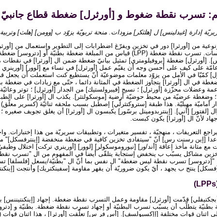
يم: تسرب نقطة ضغوط و [أورثرل] ضغطة قطاع جانبيّ
ّة إدارة [غيدلينس] ل [هلثكر] مزودات. منحة تربويّة يزوّد ب [وومن] [هلث] وتربية 
ونوعية من [أورثرا] دور في تخزين ويفرّغ اضطرابات إلى التطوير وإستعمال من [أورث
وتسرب نقطة ضغطة دراسات. تسرب نقطة ضغطة (LPP) قياس من المبلغة ضغطة بطنيّة أو [
نس]. [أورثرل] ضغطة [بروفيلومتري] تمثيل بيانيّ ضغطة ضمن ال [أورثرا] في نقطات 
عامّة على كيف على أحسن وجه أن يقيّم عمل [أورثرل] في نساء مع [لوور] [أورينري 
ثرل] كمّيّا في الأمل من يزوّد معلمات موضوعيّة أنّ يستطيع كنت استعملت أن يجعل قر
ضغطة في ال [أورثرا] يتجاوز الضغطة في المثانة دائما ، حتّى مع زيادات في ضغطة بط
مة وعضلات محزّزة [أورثرل] ؛ نسيج [فيبرولستيك] من الجدار [أورثرل] ؛ توتر وعائيّة ي
] ؛ وضغطة عرضيّة من محيط حوضيّة أرضية [موسكولتثر]. يكذب ال [أورثرا] على الطب
ر أماميّة مهبليّة. هذا طبقة [ستروكتثرلّي] إصطبل بسبب ملحقه ثنائيّة (كسرير معلّق)
لفتور] [أني]. [إينتربدومينل برسّور] يكبسون ال [أورثرا] أن يغلق تجويف صغيره ؛ 
هاد لأنّ ال [أورثرا] يكون كبست.
اجع التعريفات ، منهجيّة ، تفسير متغيرات ، وتطبيقات سريريّة من هذا إختبارات. وا
ا [إين رسنت رس] أنّ "سيتفادى تخزين كافية في ضغطة منخفضة [إينترفسكل]" مؤذي
ع مثانة مأخذ إعاقة [أند/ور] [نيوروموسكولر] [لوور] [أورينري تركت] اختلال وظيفيّ
زين مشاكل يسبّب ب ينخفض إستجابة يتلقّى أيضا في المفهوم من ال "تسرب نقطة
ا "[دتروسر] تسرب نقطة ليس ضغطة" ال نفس بما أنّ ال "بطنيّة/يسعل [فلسلفا] 
فسكل] ينتج ب يجهد ، أيّ يكون ضروريّة أن يقهر مقاومة [سفينكتريك] وأنتجت [إينكنت
[أبجكتيفلي] قدّمت [أورثرل] مقاومة وعمل التسرب نقطة ضغطة. إجهاد [إينكنتيننس] بط
طنيّة يتطلّب أن يسبّب تسرب البطنيّة أو إجهاد تسرب نقطة ضغطة. بطنيّة و [دتر
 اثنان قوات مختلفة [إإكسبولسف]. [أس فر س] تعلّقت [أورثرا] ، هذا اثنان قوات (ب