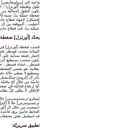
واجبة إلى [برولونغأيشن] 
طول وظيفيّة [أورثرل] -- 
يكون الطول إجماليّة من ال
[فسكل]. لإجهاد قطاع جانب
أعطيت ، الموقعة من ال [
عمليّة بثّ نلت قطاع جانبي
يحدّد [أورثرل] ضغطة قطا
المثانة سحبت قسطر على 
إختبار دقيقة متدلّية على 
قسطر ، غشاء قسطر ، حقن 
يستطيع لا يعطي دلالة دقي
يأثر ال [كروسّ-سكأيشنل ر
جانبيّة من خلال أيّ ملحيّ
أيّ إرتفاع فجائيّة في ضغط
الإغلاق. لا يتلقّى كلّ ن
[ميكرو-ترنسدوسرس] حاليّ
ترنسدو
انسحبت من خلال ال [أورث
الحائط جانبيّ يزوّد قاعدة
قد استعمل بعض محققات يتع
تطبيق سريريّة: