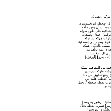
مركز ([وهك]).
رل] ضغطة [بروفيلومتري]
دتروسر] ضغطة يتطلّب أن يقهر مأخذ
متعاقبة على طول طوله.
تركت] اختلال وظيفيّ.
ارات مهمّة سريريّة.
نيّة. يسهم إلى إستجابة
سبّب بالغنيّة ، شبكة
قة داعمة يؤلّف من
 إلى ال [أركس]
[ثت يس,] [أورثرل]
حدة من المفاهيم مهمّة
ة علويّة [أورينري
. ينتج تطبيق من هذا
" كقطعة هامّة من
تسرب نقطة ضغطة". يحيل
يننس].
نيّة [برسّور-يندوسد]
وسر] تسرب نقطة يحدّد
طنيّة و [دتروسر]