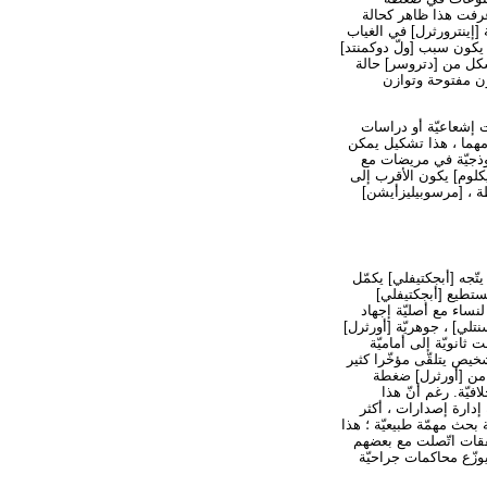
رفت هذا ظاهر كحالة
[إينترورثرل] في الغياب
 يكون سبب [ولّ دوكمنتد]
 شكل من [دتروسر] حالة
ون مفتوحة وتوازن
إشعاعيّة أو دراسات
ير الإمكانية ال [ديفرتيكلوم]. مهما ، هذا تشكيل يمكن
ن GSI ، خصوصا في نساء الذي يتلقّى سابقا يتحمّل [إينكنتيننس] جراحة. يبدي ال UPP نموذجيّة في مريضات مع
كلوم] يكون الأقرب إلى
ة ، [مرسوبيليزأيشن]
تلفة [أورودنميك] يتّجه [أبجكتيفلي] يكمّل
بسيطة [أورودنميك] أنّ يستطيع [أبجكتيفلي]
ءات جراحيّة لنساء مع أصليّة إجهاد
تلي] ، جوهريّة [أورثرل]
 إلى ال [أورثرا]. [فلت] ISD كان أن عادة وقعت ثانويّة إلى أماميّة
خيص يتلقّى مؤخّرا كثير
ة من [أورثرل] ضغطة
 خلافيّة. رغم أنّ هذا
إدارة إصدارات ، أكثر
حث مهمّة طبيعيّة ؛ هذا
قات اتّصلت مع بعضهم
وزّع محاكمات جراحيّة