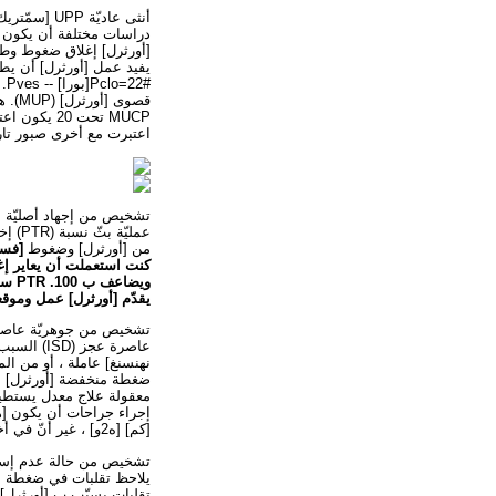
أنثى عاديّ
دراسات مختلفة أن يكون ا
[أورثرل] إغلاق ضغوط وطو
اعتبرت مع أخرى صبور تاري
عملي
من [أورثرل] وضغوط
كنت استعملت أن يعاير إغل
ويضا
يقدّم [أورثرل] عمل وموقع
عاصرة عجز
نهنسنغ] عاملة ، أو من ال
ضغطة منخفضة [أورثرل] ك 
معقولة علاج معدل يستطيع
[كم] [ه2و] ، غير أنّ في أخرى دراسات ما من عمليّة قطع نقطة كان استعملت.
تشخيص من حالة عدم إستقر
يلاحظ تقلبات في ضغطة [أو
تقلبات يسبّب ب [أورثرل