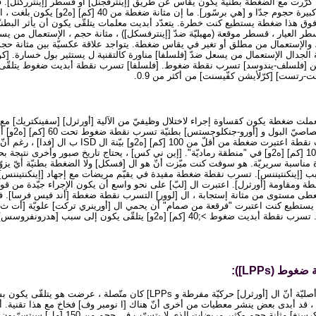
يّة كرّرت مع الضغطة بطنيّة يكون يقاس عن طريق [إينترفجنل] أو قسطر [إينترركتل]
الضغطة يمكن وقعت في كبيرة حجوم جدّا و [هي برسّور]. 
ية فوق هذا ضغطة يستطيع كنت خطرة. يتعدّد أبديت معلمات يتلقّى يكون أن يأثر الب
ر العيار ، قسطر موقعة (مهبليّة ضدّ [إينترفسكل]) ، مثانة حجم ، الإستعمال من يسع
 والإستعمال من مطلق أو تغير في يقاس ضغطة. يتواجد علاقة عكسيّة بين مثانة حج
 الجدال الإستعمال من يسعل ضدّ [فلسلفا] مناورة كالتقنية ل يستثير بول خسارة. [
ن [فلسلف-يندوسد] تسرب نقطة ضغوط. [فلسلفا] تسرب نقطة أبديت ضغوط يتلقّى يكو
-رتست] [كرّلأيشن كفّيسنت] من أكثر من 0.9.
ملت ضغطة يكون كقساوة إجراء لاختلال وظيفيّ من الآلية [أورثرل] [سفينكتريك] 
إجهاد [إينكنتيننس]. تسرب نقطة اعتبرت ضغطة من أقلّ من 100 [كم] [ه2
يشعرون مع قيم من 60-100 [كم] [ه2و] في "منطقة رماديّة". [إين ني كس] ، يحتاج تاريخ صبور وأخرى
ة مناسبة سريريّة. هو سوفت كنت ميّزت أنّ هو ال [فسكل] ولا الضغطة بطنيّة أيّ يزوّ
ب [إينكنتيننس]. تسرب نقطة ضغطة مفيدة في يقيّم مريضات مع إجهاد [إينكنتيننس]. 
ة ومقاومة [أورثرل]. اعتبرت ال [لبّ] على نحو واسع أن يكون الإجراء جيّدة من قوة 
 يعطى مستوى من مثانة إستجابة ، ال [لوور] التسرب نقطة ضغطة [أند فيس فرسا]. 
] يستطيع كنت اعتبرت "فرقعة من صمام" أن يحمي ال [أورينري تركت] علويّة [أت 
كم] [ه2و] يتلقّى يكون إلى سبب [هدرونفروسس] أو إرتداد [فسكورترل].
 (LPPs]):
على الرغم من الافتراض أصليّة أنّ ال [أورثرل] حركيّة مفرطة و LPPs] كان متّصلة ،
د ، قد أبدى بعض ينشر معطيات من أخرى أنّ هناك [ا نومبر وف] فخاخ مع هذا تقنية. أو
عدديّة [لبّ] عادة [ويث ينكرسنغ] مثانة حجم وكثير مريض