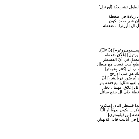
لطول تشريحيّة [أورثرل]
حد يفاد زيادة في ضغطة
إن قيم وحيد يكون
ال [أورثرا] ، ضغطة
قست ضغطة [أورثرل] في إستراحة مع المثانة في أيّ يعطى حجم. هو عادة أنجزت في قدرة قصوى يتبع يملأ [سستومتروغرم] (CMG).
ورثرل] إغلاق ضغطة.
المعدل في أيّ القسطر
 ضغطة [أورثرل] يستطيع كنت قست مع منطاد
ب ال [كثتر-منومتر]
منطاد كاملة. يتلقّى النظامة [ريس تيم] من 40 سيدة ، لذلك هو على الأرجح
[برسّور فريأيشن] أنّ
[توو-شنّل] مع فتحة بئر
ئل إغلاق. مهما ، يخلي
ضغطة حتّى ال ينقع سائل
ذا قسطر اثنان [ميكرو-
أقرب يكون يدويّا أو آليّا
طة [بروفيلومتري].
في أنابيب قابل للانهيار.