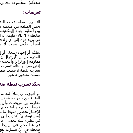
ضغطة) المجموعة مجموعة 
تعريفات:
التسرب نقطة ضغطة الضغطة
يختبر المبلغة من ضغطة بط
ضغطة (VLPP) 
في يزيد قوة إلى أن ولدت
انفراد يحثّون تسرب. لا 
مقاومة [أورثرل] وأنتجت 
[دتروسر] أو مثانة تسرب 
تسرب نقطة ارتبطت ضغطة 
مسلك منشور تدهور.
يحدّد تسرب نقطة ضغ
هو أنجزت ب يملأ المثانة 
التقنية من ينجز بطنيّة 
مقارنة بين مريضات وأن ي
قسطر حجم ، مثانة حجم ، 
في هذا حجم. في ال يجلس 
ضغطة في أيّ يتسرّب يقع 