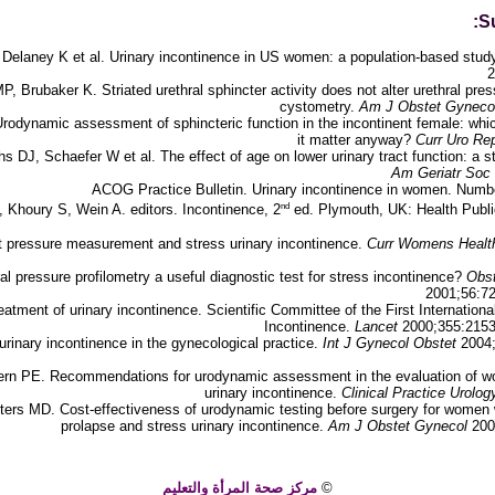
S
 Delaney K et al. Urinary incontinence in US women: a population-based stud
2
, Brubaker K. Striated urethral sphincter activity does not alter urethral press
cystometry.
Am J Obstet Gyneco
Urodynamic assessment of sphincteric function in the incontinent female: whi
it matter anyway?
Curr Uro Re
ths DJ, Schaefer W et al. The effect of age on lower urinary tract function: a
Am Geriatr Soc
ACOG Practice Bulletin. Urinary incontinence in women. Numb
nd
 Khoury S, Wein A. editors. Incontinence, 2
ed. Plymouth, UK: Health Publi
 pressure measurement and stress urinary incontinence.
Curr Womens Healt
l pressure profilometry a useful diagnostic test for stress incontinence?
Obst
2001;56:720
tment of urinary incontinence. Scientific Committee of the First Internationa
Incontinence.
Lancet
2000;355:2153-
urinary incontinence in the gynecological practice.
Int J Gynecol Obstet
2004;
n PE. Recommendations for urodynamic assessment in the evaluation of w
urinary incontinence.
Clinical Practice Urolog
ers MD. Cost-effectiveness of urodynamic testing before surgery for women w
prolapse and stress urinary incontinence.
Am J Obstet Gynecol
200
©
مركز صحة المرأة والتعليم