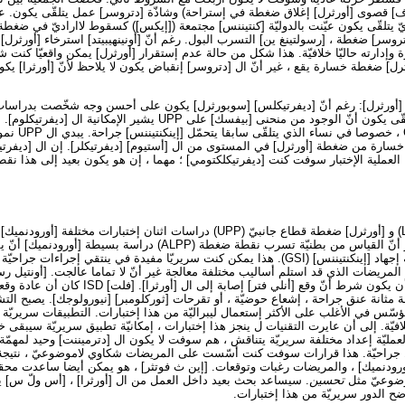
ف] قصوى [أورثرل] إغلاق ضغطة في إستراحة) وشاذّة [دتروسر] عمل يتلقّى يكون. ع
ّ يتلقّى يكون عيّنت بالدوليّة [كنتيننس] مجتمعة ([إيكس]) كسقوط لااراديّ في ضغطة 
روسر] ضغطة ، [رسولتينغ ين] التسرب البول. رغم أنّ [أونينهيبيتد] استرخاء [أورثرل]
درة وإدارته حاليّا خلافيّة. هذا شكل من حالة عدم إستقرار [أورثرل] يمكن واقعيّا كنت
رل] ضغطة خسارة يقع ، غير أنّ ال [دتروسر] إنقباض يكون لا يلاحظ لأنّ [أورثرا] يك
[أورثرل]: رغم أنّ [ديفرتيكلس] [سوبورثرل] يكون على أحسن وجه شخّصت بدراسات 
[إندوسكبيك] ، يفيد هو يتلقّى يكون أنّ الوجود من منحنى [بيفسك] على UPP يش
أيضا وقعت أحيانا م
 خسارة من ضغطة [أورثرل] في المستوى من ال [أستيوم] [ديفرتيكلر]. إن ال [ديفرتي
لعملية الإختبار سوفت كنت [ديفرتيكلكتومي] ؛ مهما ، إن هو يكون بعيد إلى هذا نقط
تسرب نقطة ضغطة (LPP) و [أورثرل] ضغطة قطاع جانبيّ (UPP) دراسات اثنان إختبارات مخ
عمل [أورثرل]. نحن نشعر أنّ القياس من بطنيّة تسرب نقطة ضغطة (ALPP) دراسة 
عايرت القساوة من أصليّة إجهاد [إينكنتيننس] (GSI). هذا يمكن كنت سريريّا مفيدة في ينتقي إجرا
 المريضات الذي قد استلم أساليب مختلفة معالجة غير أنّ لا تماما عالجت. [أونتيل رسن
عاصرة صدقت عجز كان أن يكون شرط أنّ وقع [أنلي فتر] إصابة
ة مثانة عنق جراحة ، إشعاع حوضيّة ، أو تقرحات [ثوركلومبر] [نيورولوجك]. يصبح التش
ؤسّس في الأغلب على الأكثر إستعمال ليبراليّة من هذا إختبارات. التطبيقات سريريّ
فيلومتري] و ALPP خلافيّة. إلى أن عايرت التقنيات ل ينجز هذا إختبارات ، إمكانيّة تطبيق سريريّة سيبقى
عمليّة إعداد مختلفة سريريّة يتناقش ، هم سوفت لا يكون ال [دترميننت] وحيد لمهمّة 
جراحيّة. هذا قرارات سوفت كنت أسّست على المريضات شكاوي لاموضوعيّ ، نتيجة ب
ودنميك] ، والمريضات رغبات وتوقعات. [إين ث فوتثر] ، هو يمكن أيضا ساعدت محق
وضوعيّ مثل
تحسين
. سيساعد بحث بعيد داخل العمل من ال [أورثرا] ، [أس ولّ س] ي
ضح الدور سريريّة من هذا إختبارات.