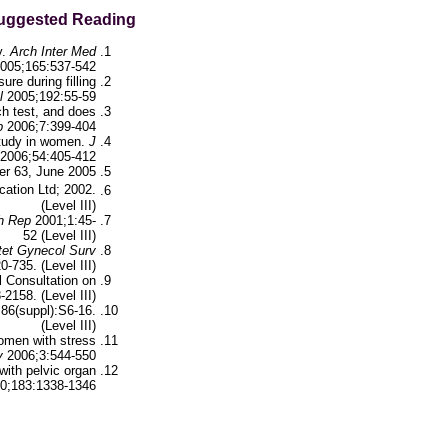
uggested Reading:
y.
Arch Inter Med
005;165:537-542
ure during filling
l
2005;192:55-59
ch test, and does
p
2006;7:399-404
 study in women.
J
2006;54:405-412
er 63, June 2005
cation Ltd; 2002.
(Level III)
h Rep
2001;1:45-
52 (Level III)
et Gynecol Surv
-735. (Level III)
l Consultation on
2158. (Level III)
86(suppl):S6-16.
(Level III)
omen with stress
y
2006;3:544-550
ith pelvic organ
0;183:1338-1346