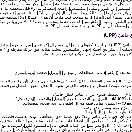
ر ، بشكل خاصّ في مريضات مع إستجابة منخفضة [أورثرل] يمكن سبّبت إرتفاع زائفة ف
بعض مريضات في كلّ مع القسطر [إين بلس] ويتلقّى 
ثر حجم أيضا [لبّ] ؛ الكبيرة القسطر ، ال [هيغر] ال [لبّ]. ثالثا ، تصور إشعاعيّة 
 الصماخ أذن [أورثرل]. هو سوفت كنت ميّزت أنّ هو ال [فسكل] ولا الضغطة بطنيّة أي
إلى إدارة وحدة دفع بول عبر العاصرة وسبب [إينكنتينن
ALP أن يبلغ يصحّ تقدير ال VLPP.
بيّ (UPP)
ت أن يميّز بين أصليّة إجهاد [إينكنتيننس] يسبّب بمثانة عنق حركيّة مفرطة وأنّ ي
ير مجتمعة ([إيكس]) علم مصطلحات [رلتينغ تو] [أورثرل] ضغطة [بروفيلومتري].
[أورثرل] ضغطة قطاع جانبيّ (UPP) -- يشير الضغطة داخليّ للّمعة على طول الطول من ال [أورثرا] مع 
وفت عيّنت القسطر نوع وحجم ، القياس تقنية ، المعدل النقيع ، المعدل من قسطر
 [إينترفسكل].
يّة يطرد عن طريق ال [أورثرا].
ّة [ميكتثريأيشن] ، بما في ذلك الانقطاعات. عندما أتمّت يفرّغ دون انقطاع ، يفرّغ 
وقت إلى [مإكسيموم فلوو] (TQmax) -- ال [إلبس تيم] من البداية الدفق إلى [مإكسيموم فلوو]. لمريضا
ثيرد] من يفرّغ وقت في على حدّ سواء عاديّة ويعاق مريضات بسبب [برولونغأيشن] من يفرّ