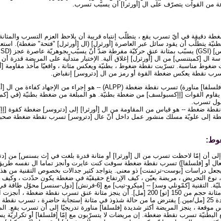
من القوات يتصرّف على ال [أورثرا] أن يسبّب تسرب.
 دقيقة في أيّ تسرب يقع ، يتطلّب إنتباه قريبة أن يلاحظ العزم التسرب والمثان
نيّة يتطلّب أن يقود سائل عبر العاصرة [أورثرل] (ال [أورثرل] "فتحة" ضغطة). استع
يقيس دراسة ال [كمبتنسي] من ال [أورثرل] إغلاق آلية. الإختبار متدلّية على المريضة قدرة
 ضغوط مناسبة. تسرّبت نقطة ضغوط ، بطنيّة ويعكس مثانة ، واقعيّا مأخذ مقاومة [
تسرب نقطة يعكس ضغطة القوة أو رمز من ال [دتروسر] إنقباض.
بطنيّة أو إجهاد (سعال أو [فلسلفا] مناورة) تسرب نقطة ضغطة (ALPP) -- هو إجراء من الإ
بول تسرب.
نقطة ضغطة -- هو قياس من المقاومة من ال [أورثرا] إلى [دتروسر] ضغطة كقوة [إ
إلى علويّة مسلك منشور عمل داخل أنّ عال [دتروسر] تسرب نقطة ضغطة صحبت م
وط:
إلى أن إمّا لاحظت تسرب من ال [أورثرا] أو مثانة قدرة بلغت في [ث بسنس] من [دترو
(سعال أو [فلسلفا]) تسرب نقطة ضغطة سوفت كنت عايرت وأنجز تماما ال نفسه طري
جعل دراسات [بوست-ترتمنت] ذو معنى. يتواجد كثير جدالات بخصوص التقنية من هذا إ
نوع التحريض ، مريضة يعيّن ، كيف الإرتفاع حقيقيّة في ضغطة يكون حدّدت ، وكيف
الإختبار بحضور هبوط تناسليّة. التقنية [كمّونلي وسد] -- [ميكرو-تيب] مع [6-فرنش] [
[سستومتري] أنجزت إلى مثانة حجم من 150 [تو] 200 [مل]. أن ينجز مثانة عنق تسرب نقطة 
في بطيء يملأ معدل ، عادة 25 [مل/مين.] يفترض ما من حالة شذوذ في مثانة إستجابة حاضرة ، تسر
موقعة ، ينجز المريضة أكثر شديدة [فلسلفا] مناورة
تدريجيّا إلى أن تسرب يقع. ال
البطنيّة تسرب نقطة ضغطة. إن مريضات لا يتسرّبون مع إمّا [فلسلفا] أو تكراريّة 