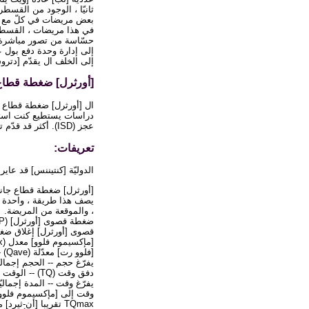
ثانيّا ، الوجود من القسط
في هذا مريضات ، القسطر يأ
حسّاسة من تصور مباشرة من
إلى الخلف ال يقدّم [دتروسر] ضغطة إلى ال P
[أورثرل] ضغطة قطاع جان
دراسات يستطيع كنت استعمل
عجز (ISD). أكثر قد قدّم تكنولوجيا أخيرة الإستعمال من [ميكرو-ترنسدوسر] قسطر.
تعريفات:
الدوليّة [كنتيننس] قد عا
يصف هذا طريقة ، واحدة س
، والموقعة من المريضة.
ضغطة قصوى [أورثرل] (MUP) -- الضغطة قصوى من ال يقاس قطاع جانبيّ.
قصوى [أورثرل] إغلاق ضغطة (MUCP) -- الفرق بين الضغطة قصوى [أورثرل] والضغطة
[مإكسيموم فلوو] معدل (Qmax) -- القصوى يقاس قيمة من ال [فلوو رت] بعد تصحيح لمصنعات.
[فلوو رت] معدّلة (Qave) -- يفرّغ حجم يقسم بدفق وقت.
يفرّغ حجم -- الحجم إجمال
دفق وقت (TQ) -- الوقت على أيّ دفق ممكن قياس واقعيّا يقع. عندما دفق متقطّعة ، الوقت تغاضيت فاصلات بين دفق حلق.
يفرّغ وقت -- المدة إجمالي
TQmax تقريبا [أن-