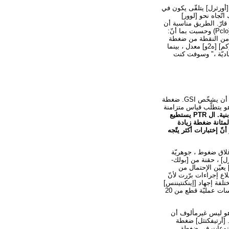
ة [أورثرل] يتلقّى يكون في
ّجاه نحو [لوور]
ارّ. الطريق مناسبة أن
يفيد عمل [أورثرل] أن يطرح خارجا التأثيرات من المثانة ضغطة (Pves). هذا عرفت ك [أورثرل] إغلاق ضغطة (Pclo) وحسبت بما أنّ:
ى [أورثرل] إغلاق ضغطة (MUCP) يستطيع كنت أفدت ب يطرح Pves ضغطة من النقطة من ضغطة
قصوى [أورثرل] (MUP). هذا صيغة MUCP=22#MUP -- Pves. قصوى [أورثرل] إغلاق اعتبرت ضغطة على 30 [كم] [ه2و] معدل ، بينما
ورثرل] أو ISD. MUCP قيم من 20-30 في "منطقة رماديّة ،" وسوفت كنت
تشخيص من إجهاد أصليّة [إينكنتيننس] (GSI): ما من معلمة من [أورثرل] ضغطة دراسة يستطيع كنت استعملت أن يشخّص GSI. ضغطة
ر]. هو يتطلّب قياس متزامنة
[فسكل] أثناء يسعل ، يسمح الحساب من المبلغات نسبيّة من ضغطة بطنيّة يبثّ إلى كلّ بنية. ال PTR يستطيع
لمثانة ضغطة زيادة
 أنّ إختبارات أكثر يتّجه
رثرل] إغلاق ضغوط ، جوهريّة
رثرل] ، حقنة من [بولك-
يعيّن الإحتمال من
 إجراءات برّرت لأنّ
فة إجهاد [إينكنتيننس]
إجراء جراحات أن يكون [هيغر] في مريضات مع منخفضة [أورثرل] إغلاق ضغوط. قد استعمل بعض من هذا دراسات عمليّة قطع من 20
هو ليس غيرمألوف أن
 [أرتيفكتثل] ضغطة
 تنوعات في ضغطة