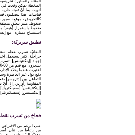
المثانة والمناورة تحريض
أنهيت بما أنّ تعبئة جار
قياسات. هذا يتضمّنون قسط
كالتحريض ، موقعة صبور ،
ضغوط. مئبر يتعلّق منطقة
ضغوط باستمرار [هيغر] م
استنساخ ممتازة ، مع [تست
تطبيق سريريّة:
البطنيّة تسرب نقطة استع
اعتبرت عندما يحدّد الإدار
دفع بول عبر العاصرة وسب
التفاعل بين [دتروسر] ضغط
المقاومة [أورثرل] ل أيّ
[إينكنتيننس] [سفينكتريك
[إينكنتيننس] [سفينكتريك]. تسرب نقطة أبديت ضغوط >;40 [
فخاخ من تسرب نقطة ضغوط
من إرتباط بين اثنان. أبع