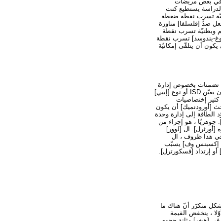
. في بعض مريضات
ما إن مثانة ضغطة من 40 [كم] [ه2و] يكون بلغت ، الدراسة يستطيع كنت
طنيّة تسرب نقطة ضغطة
ل ضدّ [فلسلفا] مناورة
م وبطنيّة تسرب نقطة
كوغ-يندوسد] تسرب نقطة
ن أن يتلقّى إمكانيّة
مع تضمنات بخصوص إدارة
جراحيّة. كثير يستعمل اختصاصيّ البول و [أورو-جنكلوجستس] بطنيّة تسرب نقطة ضغوط تحت 60 [كم] [ه2و] أن يعيّن ISD أو نوع [إييي]
و] بيّنة ال ISD ب ال [فدا] ، رغم أنّ كثير إختصاصيات
 نتيجة بحث [أورودنميك] أن يكون
د الطاقة إلى إدارة وحدة
جوهريّا ، هو إجراء من
[أورثرل]. ال [لوور]
في هذا ظروف ، ال
ث إكسبنس وف] يسبّب
 عرضت هو يتلقّى يكون بشكل متكرّر أنّ هناك ما
ّلا ، ينخفض القيمة
ات الذي لا يتسرّب في حجم من 150 [مل] سيتسرّبون في [هيغر] مثانة حجوم.