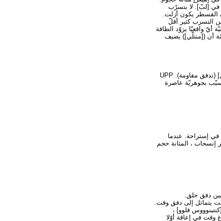
ي [لبّ]. لا يتسرّب
[إينكنتيننس] واضحة [سفينكتريك] وALPP منخفضة ما إن القسطر يكون أزلت.
من التسرب كثير أقلّ
ّ واقعيّا يزوّد الطاقة
س]. لذلك ، عندما يستعمل واحدة ALPP سريريّا هو مهمّة أن ([منتلّي]) يضيف
ال [أورثرل] ضغطة قطاع جانبيّ (UPP) آخر إجراء [كمّونلي وسد] أن يقيس ال [كمبتنسي] من العاصرة [أورثرل] (تدفق مقاومة). UPP
سبّب بجوهريّة عاصرة
المثانة في إستراحة. عندما
 إنسحاب ، المثانة حجم
وقت يتماثل إلى دفق وقت.
ت مع [كنتينوووس فلوو] ،
غ وقت في إعاقة أوّلا