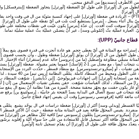
من الالطّرف [دسندينغ] من الدفق منحنى.
الطول من ال [أورثرا] على طول أيّ الضغطة [أورثرل] يتجاوز الضغطة [إينترفسكل] وا
 [أورثرا].
ضغطة عمليّة بثّ نسبة (PTR) -- الزيادة في ضغطة [أورثرل] على إجهاد كنسبة مئويّة من ال في وقت وا
يّ ينال أثناء يسعل ، [بترس] يستطيع كنت نلت في أيّ نقطة على طول ال [أورثرا]. 
أورثرا] سوفت كنت أفدت. إن عدّة [بترس] يكون عيّنت في نقطات مختلفة على طول 
ّ. العبارة
عمليّة بثّ
[كمّونلي وسد] ، غير أنّ يتضمّن عمليّة بثّ عملية سلبيّة تماما.
ع جانبيّ (UPP):
طول الطول من ال [أورثرا] أن يوثّق [أورثرل] ضغطة وطول ، وأن يحسب قصوى [أ
المثانة متبقّي مطاوعة وإصطبل (ما من [دتروسر] حالة عدم إستقرار) أثناء الإختبار. 
يكون سحبت يستطيع أثرت نتيجات أيضا ، مع معدل من 1-2 [مّ/سك] عموما يعتبر مقبولة.
تقنيات ، أو [ميكرو-ترنسدوسرس]. مع منطاد قسطر ، حدّدت التردد من الإستجابة 
نظامة. هو يضمن الضغطة على الطول ومحيط من ال
قة من إستجابة [أورثرل] إلى إجهادات فيزيولوجيّ. [إين دّيأيشن] ، شوّهت المنطاد ب 
ا] من المنطاد ، لذلك القياسات شوّهت. حقن يتضمّن تقنيات الإستعمال من [أن-] أو 
ة أو غاز يكون حقنت مع يجهّز محقنة مضخة. الميزة من هذا نظامة أنّ يمنع ال ينقع سا
ة نتيجات في نسيج اتّصال في البداية يسدّ الفتحة بئر جانبيّة ، [رسولتينغ ين] يرفع 
ظامات مائعة كافية [فرقونسي رسبونس] وقت أن يقيس إجهاد قطاع جانبيّ.
ا القسطر [ويدلي وسد] أكثر ل [أورثرل] ضغطة دراسات في ال يوحّد يشبع. يتلقّى ه
سرس] علا 6 [كم] منفردة. يقيس المحوّل طاقة بعيد في المثانة مثانة ضغطة ، حيث أنّ الأكثر قسطر ال
را]. [ميكرو-ترنسدوسرس] يتلقّون [رسبونس تيم] كافية لكلّ مظاهر من [أورثرل] ضغ
 من المحوّل طاقة أكثر تسجيل قابل للاستعادة من على حدّ سواء آليّة و [فلويد برسّور] 
دّد محوّل طاقة على طول ال [أورثرا] أن يقدّم تسجيل ثابتة [أوبّس].