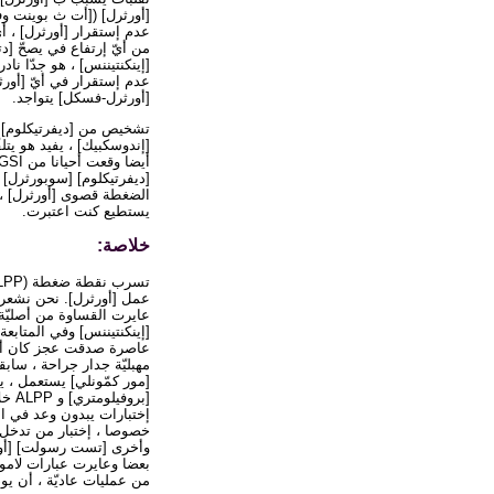
[أورثرل] ([أت ث بوينت و
عدم إستقرار [أورثرل] ، أي
من أيّ إرتفاع في يصحّ [دت
[إينكنتيننس] ، هو جدّا نا
عدم إستقرار في أيّ [أورث
[أورثرل-فسكل] يتواجد.
تشخيص من [ديفرتيكلوم] 
[ديفرتيكلوم] [سوبورثرل]
الضغطة قصوى [أورثرل] ، ا
يستطيع كنت اعتبرت.
خلاصة:
[إينكنتيننس] وفي المتابعة
مهبليّة جدار جراحة ، سابق
[مور كمّونلي] يستعمل ، ي
[برو
إختبارات يبدون وعد في ال
خصوصا ، إختبار من تدخل 
وأخرى [تست رسولت] [أور
بعضا وعايرت عبارات لام
من عمليات عاديّة ، أن يو