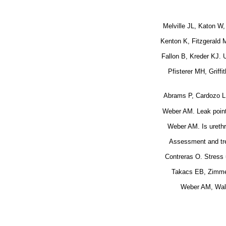
Melville JL, Katon W,
Kenton K, Fitzgerald MP
Fallon B, Kreder KJ. 
Pfisterer MH, Griffi
Abrams P, Cardozo L,
Weber AM. Leak point
Weber AM. Is urethra
Assessment and trea
Contreras O. Stress 
Takacs EB, Zimmer
Weber AM, Walt