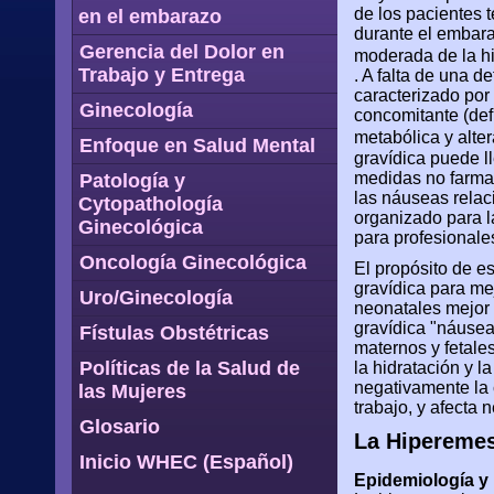
de los pacientes 
en el embarazo
durante el embara
Gerencia del Dolor en
moderada de la h
Trabajo y Entrega
. A falta de una d
caracterizado por
Ginecología
concomitante (def
metabólica y alter
Enfoque en Salud Mental
gravídica puede 
medidas no farma
Patología y
las náuseas rela
Cytopathología
organizado para l
Ginecológica
para profesionale
Oncología Ginecológica
El propósito de e
gravídica para mej
Uro/Ginecología
neonatales mejor 
gravídica "náuseas
Fístulas Obstétricas
maternos y fetale
Políticas de la Salud de
la hidratación y 
negativamente la 
las Mujeres
trabajo, y afecta 
Glosario
La Hiperemes
Inicio WHEC (Español)
Epidemiología y