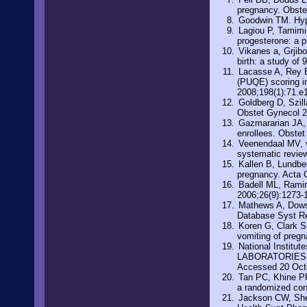
pregnancy. Obste
Goodwin TM. Hyp
Lagiou P, Tamimi 
progesterone: a 
Vikanes a, Grjib
birth: a study of
Lacasse A, Rey E
(PUQE) scoring i
2008;198(1):71.e
Goldberg D, Szill
Obstet Gynecol 2
Gazmararian JA, 
enrollees. Obste
Veenendaal MV, v
systematic revie
Kallen B, Lundbe
pregnancy. Acta 
Badell ML, Ramin
2006;26(9):1273-
Mathews A, Dowsw
Database Syst R
Koren G, Clark S
vomiting of pregn
National Institut
LABORATORIES,
Accessed 20 Oct
Tan PC, Khine PP
a randomized cont
Jackson CW, Shee