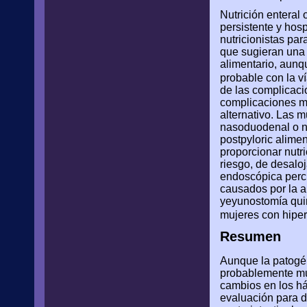
Nutrición enteral
persistente y hosp
nutricionistas pa
que sugieran una 
alimentario, aun
probable con la v
de las complicaci
complicaciones mat
alternativo. Las m
nasoduodenal o n
postpyloric alime
proporcionar nutr
riesgo, de desalo
endoscópica perc
causados ​​por la
yeyunostomía quir
mujeres con hipe
Resumen
Aunque la patogén
probablemente mult
cambios en los há
evaluación para de