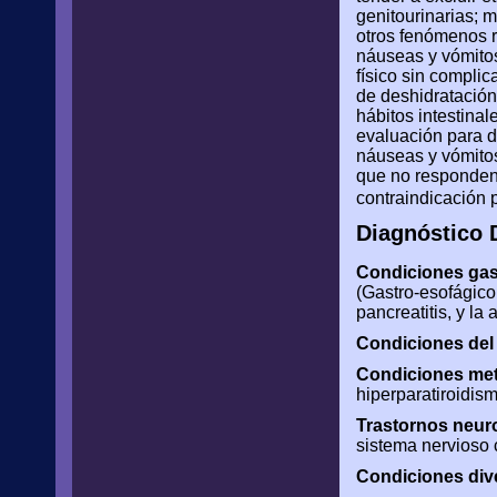
genitourinarias; m
otros fenómenos 
náuseas y vómitos
físico sin compli
de deshidratación
hábitos intestina
evaluación para de
náuseas y vómitos
que no responden 
contraindicación 
Diagnóstico D
Condiciones gast
(Gastro-esofágico 
pancreatitis, y la 
Condiciones del 
Condiciones met
hiperparatiroidism
Trastornos neur
sistema nervioso c
Condiciones div