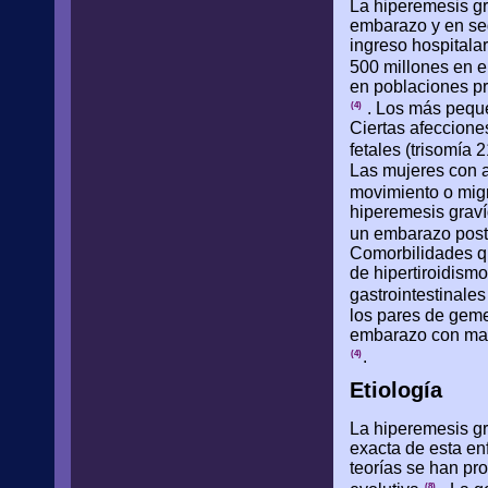
La hiperemesis gr
embarazo y en se
ingreso hospitala
500 millones en e
en poblaciones p
. Los más pequ
(4)
Ciertas afeccione
fetales (trisomía 
Las mujeres con a
movimiento o migr
hiperemesis graví
un embarazo poste
Comorbilidades qu
de hipertiroidismo
gastrointestinale
los pares de geme
embarazo con mayo
.
(4)
Etiología
La hiperemesis gr
exacta de esta en
teorías se han pr
(8)