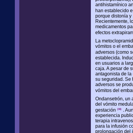
antihistamínico a
han establecido 
porque distonía y
Recientemente, lo
medicamentos para
efectos extrapir
La metoclopramida
vómitos o el emba
adversos (como s
establecida. Indu
en usuarios a lar
caja. A pesar de s
antagonista de l
su seguridad. Se 
adversos se produ
vómitos del emb
Ondansetrón, un a
del vómito medular
gestación
. Aun
(16)
experiencia publi
terapia intraveno
para la infusión 
prolongación del 