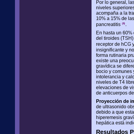
Por lo general, la
niveles superiores
acompaña a la tra
10% a 15% de las 
pancreatitis
.
(8)
En hasta un 60% d
del tiroides (TSH
receptor de hCG
insignificante y n
forma rutinaria p
existe una preocu
gravídica se difer
bocio y comunes y
intolerancia y ca
niveles de T4 lib
elevaciones de vi
de anticuerpos de
Proyección de 
de ultrasonido ob
debido a que esta
hiperemesis gravíd
hepática está ind
Resultados P