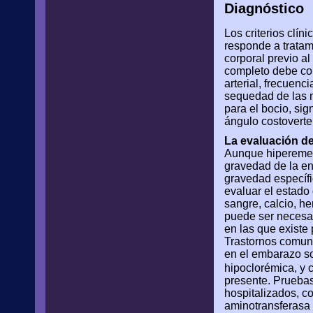
Diagnóstico
Los criterios clí
responde a tratam
corporal previo a
completo debe com
arterial, frecuenc
sequedad de las m
para el bocio, sig
ángulo costoverte
La evaluación de
Aunque hiperemesis
gravedad de la en
gravedad específic
evaluar el estado
sangre, calcio, he
puede ser necesar
en las que existe
Trastornos comun
en el embarazo so
hipoclorémica, y 
presente. Pruebas
hospitalizados, c
aminotransferasa 