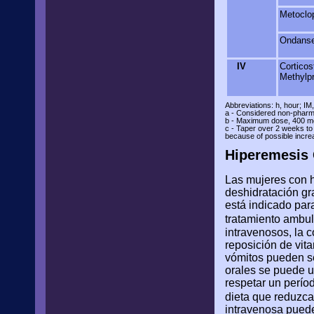
Metoclo
Ondanse
IV
Corticos
Methylp
Abbreviations: h, hour; IM
a - Considered non-pharm
b - Maximum dose, 400 mg/
c - Taper over 2 weeks to 
because of possible increas
Hiperemesis 
Las mujeres con h
deshidratación gr
está indicado pa
tratamiento ambul
intravenosos, la c
reposición de vita
vómitos pueden s
orales se puede u
respetar un períod
dieta que reduzca
intravenosa puede