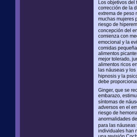
Los objetivos del 
corrección de la d
extrema de peso m
muchas mujeres p
riesgo de hiperem
concepción del 
comienza con medi
emocional y la e
comidas pequeñas y
alimentos picante
mejor tolerado, ju
alimentos ricos e
las náuseas y los
hipnosis y la psi
debe proporciona
Ginger, que se re
embarazo, estimul
síntomas de náus
adversos en el em
riesgo de hemorrag
anormalidades d
para las náuseas 
individuales han 
una revisión Coch