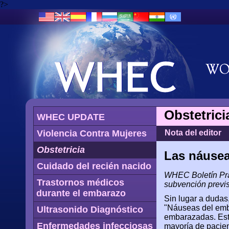
?>
Obstetrici
WHEC UPDATE
Violencia Contra Mujeres
Nota del editor
Obstetricia
Las náusea
Cuidado del recién nacido
WHEC Boletín Prá
Trastornos médicos
subvención previs
durante el embarazo
Sin lugar a dudas
"Náuseas del emb
Ultrasonido Diagnóstico
embarazadas. Est
Enfermedades infecciosas
mayoría de pacien