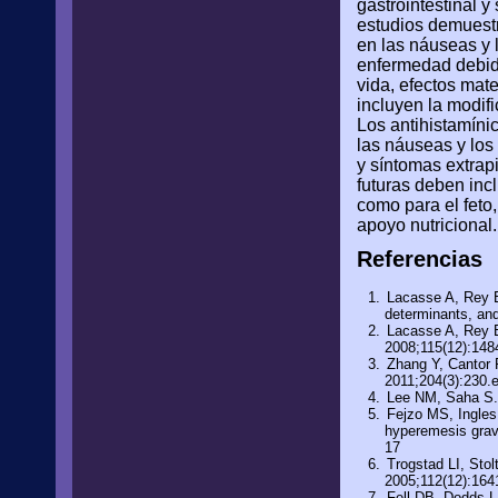
gastrointestinal 
estudios demuestr
en las náuseas y 
enfermedad debido
vida, efectos mate
incluyen la modifi
Los antihistamínic
las náuseas y los
y síntomas extrap
futuras deben inc
como para el feto,
apoyo nutricional.
Referencias
Lacasse A, Rey E,
determinants, and
Lacasse A, Rey E
2008;115(12):148
Zhang Y, Cantor 
2011;204(3):230.
Lee NM, Saha S. 
Fejzo MS, Ingles
hyperemesis gravi
17
Trogstad LI, Sto
2005;112(12):164
Fell DB, Dodds L,