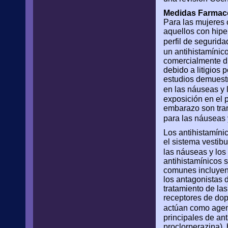
Medidas Farmac
Para las mujeres
aquellos con hipe
perfil de segurid
un antihistamínic
comercialmente di
debido a litigios
estudios demuestr
en las náuseas y
exposición en el p
embarazo son tran
para las náuseas
Los antihistamíni
el sistema vestibu
las náuseas y los
antihistamínicos 
comunes incluyen 
los antagonistas 
tratamiento de la
receptores de dop
actúan como agen
principales de an
proclorperazina),