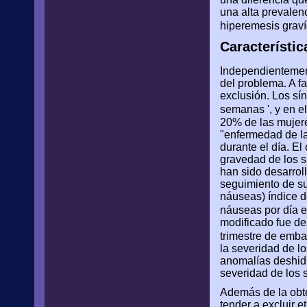
una alta prevalen
hiperemesis graví
Característic
Independientement
del problema. A fa
exclusión. Los sí
semanas ', y en el
20% de las mujere
"enfermedad de la
durante el día. E
gravedad de los s
han sido desarrol
seguimiento de su
náuseas) índice d
náuseas por día e
modificado fue de
trimestre de emba
la severidad de l
anomalías deshidra
severidad de los 
Además de la obte
tender a excluir e