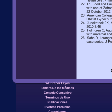
Health Syst Phar
US Food and Drug
with use of Zofra
22 October 2012
American College
Obstet Gynecol 2
Jueckstock JK, 
2010;8:46
Holmgren C, Aaga
with maternal an
Saha D, Loranger
case series. J Pe
WHEC por Leyes
Tablero De los Médicos
Consejo Consultivo
Términos de Uso
Publicaciones
Eventos Paralelos
Consúltenos