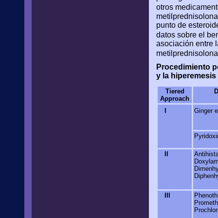
otros medicament
metilprednisolona
punto de esteroid
datos sobre el ben
asociación entre l
metilprednisolona
Procedimiento po
y la hiperemesis
Tiered
D
Approach
I
Ginger e
Pyridoxi
II
Antihist
Doxylam
Dimenhy
Diphenh
III
Phenoth
Prometh
Prochlor