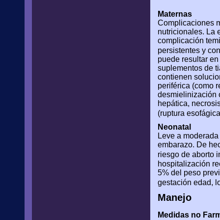
Maternas
Complicaciones ma
nutricionales. La
complicación temi
persistentes y co
puede resultar en
suplementos de tia
contienen solucio
periférica (como 
desmielinización 
hepática, necrosi
(ruptura esofágic
Neonatal
Leve a moderada 
embarazo. De hec
riesgo de aborto 
hospitalización r
5% del peso previ
gestación edad, l
Manejo
Medidas no Far