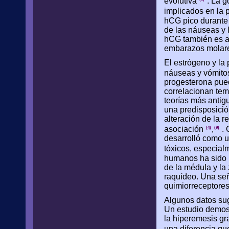
evolutiva
. La g
implicados en la 
hCG pico durante e
de las náuseas y 
hCG también es ap
embarazos molare
El estrógeno y la
náuseas y vómitos
progesterona pued
correlacionan te
teorías más antig
una predisposici
alteración de la r
asociación
,
. 
(4)
(9)
desarrolló como un
tóxicos, especial
humanos ha sido bi
de la médula y la
raquídeo. Una seña
quimiorreceptores
Algunos datos sug
Un estudio demost
la hiperemesis gra
una diferencia qu