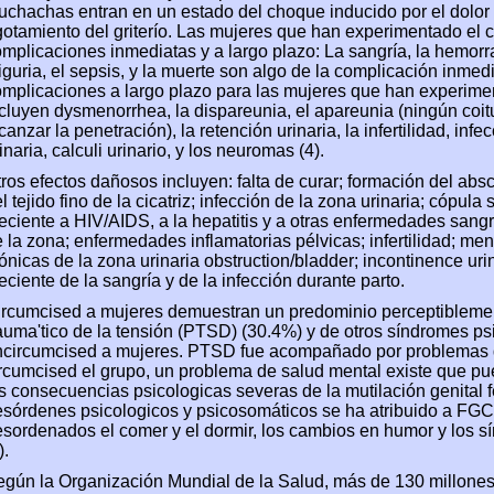
chachas entran en un estado del choque inducido por el dolor s
otamiento del griterío. Las mujeres que han experimentado el c
mplicaciones inmediatas y a largo plazo: La sangría, la hemorrag
iguria, el sepsis, y la muerte son algo de la complicación inm
mplicaciones a largo plazo para las mujeres que han experiment
cluyen dysmenorrhea, la dispareunia, el apareunia (ningún coit
canzar la penetración), la retención urinaria, la infertilidad, in
inaria, calculi urinario, y los neuromas (4).
ros efectos dañosos incluyen: falta de curar; formación del abs
l tejido fino de la cicatriz; infección de la zona urinaria; cópula
eciente a HIV/AIDS, a la hepatitis y a otras enfermedades sangr
 la zona; enfermedades inflamatorias pélvicas; infertilidad; me
ónicas de la zona urinaria obstruction/bladder; incontinence urin
eciente de la sangría y de la infección durante parto.
ircumcised a mujeres demuestran un predominio perceptiblemen
auma'tico de la tensión (PTSD) (30.4%) y de otros síndromes ps
ncircumcised a mujeres. PTSD fue acompañado por problemas 
rcumcised el grupo, un problema de salud mental existe que pu
s consecuencias psicologicas severas de la mutilación genita
sórdenes psicologicos y psicosomáticos se ha atribuido a FGC 
sordenados el comer y el dormir, los cambios en humor y los s
).
gún la Organización Mundial de la Salud, más de 130 millone