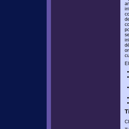
an
in
co
de
co
po
se
in
dé
or
cu
El
T
Cl