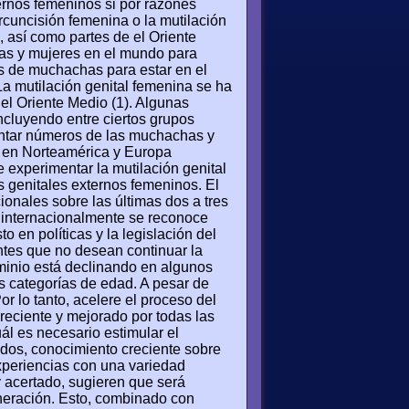
xternos femeninos si por razones
rcuncisión femenina o la mutilación
s, así como partes de el Oriente
as y mujeres en el mundo para
s de muchachas para estar en el
La mutilación genital femenina se ha
el Oriente Medio (1). Algunas
ncluyendo entre ciertos grupos
entar números de las muchachas y
o en Norteamérica y Europa
 experimentar la mutilación genital
nos genitales externos femeninos. El
ionales sobre las últimas dos a tres
a internacionalmente se reconoce
en políticas y la legislación del
antes que no desean continuar la
ominio está declinando en algunos
s categorías de edad. A pesar de
or lo tanto, acelere el proceso del
reciente y mejorado por todas las
l es necesario estimular el
dos, conocimiento creciente sobre
experiencias con una variedad
 acertado, sugieren que será
neración. Esto, combinado con