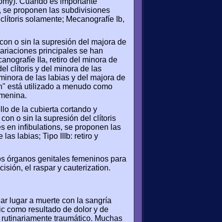
dectomy). Cuando es importante
 I, se proponen las subdivisiones
 clítoris solamente; Mecanografíe Ib,
s, con o sin la supresión del majora de
variaciones principales se han
ografíe IIa, retiro del minora de
el clítoris y del minora de las
el minora de las labias y del majora de
ón" está utilizado a menudo como
emenina.
ello de la cubierta cortando y
con o sin la supresión del clítoris
es en infibulations, se proponen las
las labias; Tipo IIIb: retiro y
 los órganos genitales femeninos para
isión, el raspar y cauterization.
ar lugar a muerte con la sangría
c como resultado de dolor y de
s rutinariamente traumático. Muchas