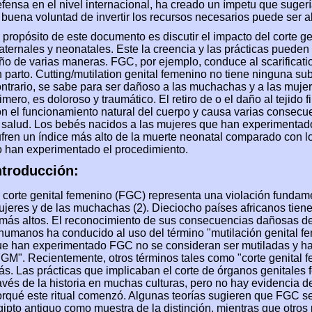
fensa en el nivel internacional, ha creado un ímpetu que sugerí
 buena voluntad de invertir los recursos necesarios puede ser 
 propósito de este documento es discutir el impacto del corte g
ternales y neonatales. Este la creencia y las prácticas pueden 
ño de varias maneras. FGC, por ejemplo, conduce al scarificat
 parto. Cutting/mutilation genital femenino no tiene ninguna su
ntrario, se sabe para ser dañoso a las muchachas y a las muj
imero, es doloroso y traumático. El retiro de o el daño al tejido f
n el funcionamiento natural del cuerpo y causa varias consecu
 salud. Los bebés nacidos a las mujeres que han experimentado
fren un índice más alto de la muerte neonatal comparado con l
 han experimentado el procedimiento.
ntroducción:
 corte genital femenino (FGC) representa una violación fundam
jeres y de las muchachas (2). Dieciocho países africanos tien
más altos. El reconocimiento de sus consecuencias dañosas de 
humanos ha conducido al uso del término "mutilación genital
e han experimentado FGC no se consideran ser mutiladas y hab
GM". Recientemente, otros términos tales como "corte genital 
s. Las prácticas que implicaban el corte de órganos genitales
avés de la historia en muchas culturas, pero no hay evidencia 
rqué este ritual comenzó. Algunas teorías sugieren que FGC s
ipto antiguo como muestra de la distinción, mientras que otro