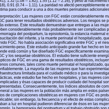
41), 1.32 (1.08 -- 1.62), 1.55 (1.12 -- 2.16), y peso al nacimiento 
18), 0.91 (0.74 -- 1.11). La paridad no afectó perceptiblemente 
tima para conducir a una a dos muertes perinatales adicionales
nterpretación: Las mujeres con FGC están considerablemente m
C para tener resultados obstétricos adversos. Los riesgos se
ás extenso. Este resultado demuestran que entregas a las mu
eben considerablemente más probablemente ser complicadas por
morragia del postpartum, la episiotomía, la estancia maternal ex
sucitación del infante, y la muerte perinatal el hospitalizado, 
nido FGC. No había asociación significativa entre FGC y el riesg
cimiento-peso. Este estudio anticipado grande fue hecho en los
nde está común y fue diseñado FGC específicamente examinar l
C y los sequelae obstétricos. El estudio tiene suficiente energía
pticos de FGC en una gama de resultados obstétricos, incluye
nos comunes, tales como muerte perinatal el hospitalizado, 
nfiablemente. La mayoría de las mujeres que han experimenta
fraestructura limitada para el cuidado médico o para la investig
ácticas, este estudio fue hecho en hospitales, y las mujeres co
mplicadas y ésas capaces de producir cuidado del hospital so
presentadas. Consecuentemente, los índices absolutos de comp
neral a las mujeres en la población más amplia en estos países
ltos de complicaciones obstétricas en mujeres con FGC es pro
licable; sin embargo, la frecuencia y el efecto de estas compli
ban a luz en hospital pudieron diferenciar de ésos en las mujer
emplo, la hemorragia del postpartum y el trabajo obstruido son