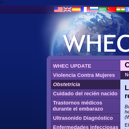
?>
O
WHEC UPDATE
Violencia Contra Mujeres
N
Obstetricia
L
Cuidado del recién nacido
r
Trastornos médicos
Bo
durante el embarazo
he
(
Ultrasonido Diagnóstico
El
Enfermedades infecciosas