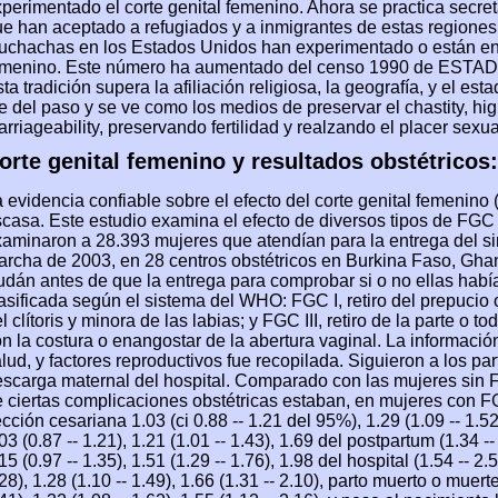
perimentado el corte genital femenino. Ahora se practica secre
e han aceptado a refugiados y a inmigrantes de estas regione
chachas en los Estados Unidos han experimentado o están en e
emenino. Este número ha aumentado del censo 1990 de ESTA
ta tradición supera la afiliación religiosa, la geografía, y el 
te del paso y se ve como los medios de preservar el chastity, 
rriageability, preservando fertilidad y realzando el placer sexu
orte genital femenino y resultados obstétricos:
 evidencia confiable sobre el efecto del corte genital femenino
casa. Este estudio examina el efecto de diversos tipos de FGC e
aminaron a 28.393 mujeres que atendían para la entrega del si
rcha de 2003, en 28 centros obstétricos en Burkina Faso, Ghan
dán antes de que la entrega para comprobar si o no ellas hab
asificada según el sistema del WHO: FGC I, retiro del prepucio o 
l clítoris y minora de las labias; y FGC III, retiro de la parte o 
n la costura o enangostar de la abertura vaginal. La informaci
lud, y factores reproductivos fue recopilada. Siguieron a los par
scarga maternal del hospital. Comparado con las mujeres sin F
 ciertas complicaciones obstétricas estaban, en mujeres con FGC 
cción cesariana 1.03 (ci 0.88 -- 1.21 del 95%), 1.29 (1.09 -- 1.52
03 (0.87 -- 1.21), 1.21 (1.01 -- 1.43), 1.69 del postpartum (1.34 
15 (0.97 -- 1.35), 1.51 (1.29 -- 1.76), 1.98 del hospital (1.54 -- 2.5
28), 1.28 (1.10 -- 1.49), 1.66 (1.31 -- 2.10), parto muerto o muer