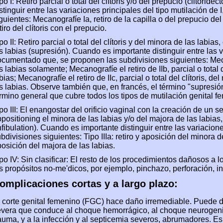
po I: Retiro parcial o total del clítoris y/o del prepucio (clitori
stinguir entre las variaciones principales del tipo mutilación de
guientes: Mecanografíe Ia, retiro de la capilla o del prepucio del
tiro del clítoris con el prepucio.
po II: Retiro parcial o total del clítoris y del minora de las labia
s labias (supresión). Cuando es importante distinguir entre las 
cumentado que, se proponen las subdivisiones siguientes: Mecan
s labias solamente; Mecanografíe el retiro de IIb, parcial o total d
bias; Mecanografíe el retiro de IIc, parcial o total del clítoris, d
s labias. Observe también que, en francés, el término "supresi
rmino general que cubre todos los tipos de mutilación genital f
po III: El enangostar del orificio vaginal con la creación de un s
positioning el minora de las labias y/o del majora de las labias, 
nfibulation). Cuando es importante distinguir entre las variacion
bdivisiones siguientes: Tipo IIIa: retiro y aposición del minora de 
osición del majora de las labias.
po IV: Sin clasificar: El resto de los procedimientos dañosos a
s propósitos no-me'dicos, por ejemplo, pinchazo, perforación, inc
omplicaciones cortas y a largo plazo:
 corte genital femenino (FGC) hace daño irremediable. Puede d
vera que conduce al choque hemorrágico, al choque neurogeni
auma, y a la infección y al septicemia severos, abrumadores. E