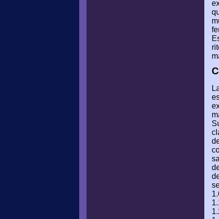
ex
qu
mu
f
Es
ri
ma
C
La
es
ex
ma
Su
cl
de
co
sa
de
de
se
1.
1.
1.