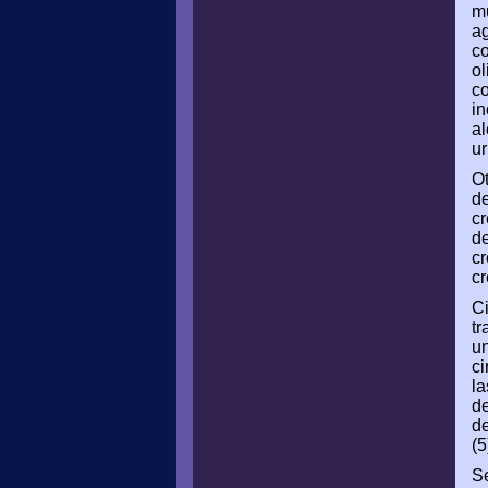
mu
ag
co
ol
co
in
al
ur
Ot
de
cr
de
cr
cr
C
tr
u
ci
la
de
de
(5
Se