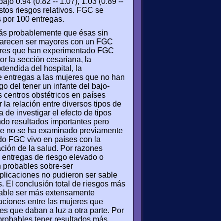
bajo 0.94 (0.82 -- 1.07), 1.03 (0.89 --
estos riesgos relativos. FGC se
 por 100 entregas.
ás probablemente que ésas sin
 parecen ser mayores con un FGC
jeres que han experimentado FGC
 la sección cesariana, la
tendida del hospital, la
que entregas a las mujeres que no han
o del tener un infante del bajo-
 centros obstétricos en países
a relación entre diversos tipos de
 de investigar el efecto de tipos
ndo resultados importantes pero
que no se ha examinado previamente
do FGC vivo en países con la
ación de la salud. Por razones
n entregas de riesgo elevado o
n probables sobre-ser
licaciones no pudieron ser sable
. El conclusión total de riesgos más
bable ser más extensamente
caciones entre las mujeres que
es que daban a luz a otra parte. Por
 probables tener resultados más