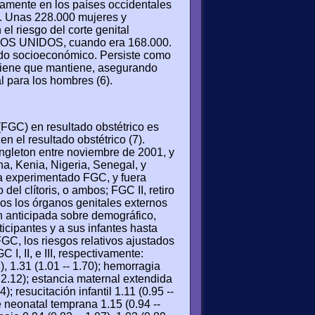
tamente en los países occidentales
s. Unas 228.000 mujeres y
l riesgo del corte genital
DOS UNIDOS, cuando era 168.000.
estado socioeconómico. Persiste como
higiene que mantiene, asegurando
al para los hombres (6).
 (FGC) en resultado obstétrico es
n el resultado obstétrico (7).
ngleton entre noviembre de 2001, y
a, Kenia, Nigeria, Senegal, y
ía experimentado FGC, y fuera
del clítoris, o ambos; FGC II, retiro
todos los órganos genitales externos
ón anticipada sobre demográfico,
ticipantes y a sus infantes hasta
GC, los riesgos relativos ajustados
I, II, e III, respectivamente:
), 1.31 (1.01 -- 1.70); hemorragia
-- 2.12); estancia maternal extendida
4); resucitación infantil 1.11 (0.95 --
te neonatal temprana 1.15 (0.94 --