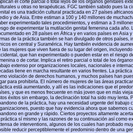
plican el corte parcial o total lejos de los órganos genitales e
lturales u otras no terapéuticas. FGC también sabido pues la ci
nital es una tradición cultural practicada en 27 países africano
dio y de Asia. Entre estiman a 100 y 140 millones de muchach
ber experimentado tales procedimientos, y estiman a 3 millone
esgo de experimentar la mutilación genital femenina cada año. 
cumentado en 28 países en África y en varios países en Asia y 
rmas de la práctica también se han divulgado de otros países, i
tnicos en central y Suramérica. Hay también evidencia de aum
 las mujeres que viven fuera de su lugar del origen, incluyend
cidental, que han experimentado o pueden estar en el riesgo de
menina o de cortar. Implica el retiro parcial o total de los órga
abajo extenso por organizaciones locales, nacionales e internac
cadas tiene en marcha resultante en varios frentes. La práctic
mo violación de derechos humanos, y muchos países han puesto 
gar para prohibirla. El número de mujeres de las áreas practic
áctica está aumentando, y allí es las indicaciones que el pred
íses, y que es menos frecuente en más joven que en más vieja
tos éxitos sin embargo, la declinación total ha sido muy lenta. P
andono de la práctica, hay una necesidad urgente del trabajo c
ganizaciones, puesto que hay evidencia ahora que sabemos cuá
andono en grande y rápido. Ciertos proyectos altamente acerta
 práctica sí mismo y las razones de su continuación así como 
tensa de interventions, algunos de los cuales han probado muy
sible reducir perceptiblemente el predominio dentro de una ge