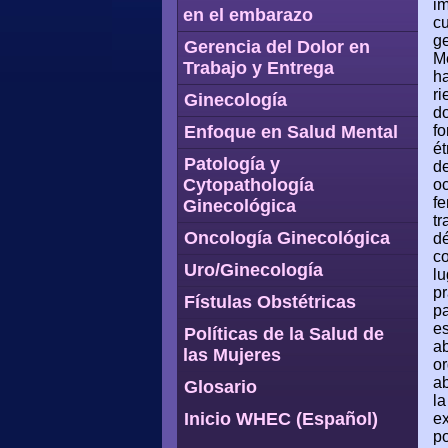
im
en el embarazo
cu
ge
Gerencia del Dolor en
Me
Trabajo y Entrega
ha
ri
Ginecología
do
Enfoque en Salud Mental
fo
é
Patología y
de
Cytopathología
oc
fe
Ginecológica
tr
Oncología Ginecológica
dé
co
Uro/Ginecología
lu
pr
Fístulas Obstétricas
pa
es
Políticas de la Salud de
ab
las Mujeres
or
ab
Glosario
la
Inicio WHEC (Español)
ex
po