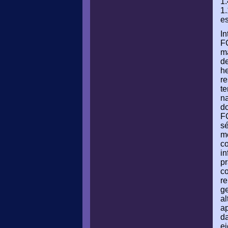
1.
1.
es
I
FG
m
d
he
re
te
na
do
FG
sé
me
co
in
pr
co
re
ge
a
ap
da
ej