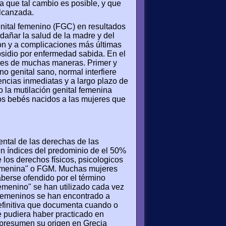
a que tal cambio es posible, y que
alcanzada.
enital femenino (FGC) en resultados
dañar la salud de la madre y del
ion y a complicaciones más últimas
bsidio por enfermedad sabida. En el
eres de muchas maneras. Primer y
ino genital sano, normal interfiere
encias inmediatas y a largo plazo de
 la mutilación genital femenina
os bebés nacidos a las mujeres que
ental de las derechas de las
en índices del predominio de el 50%
los derechos físicos, psicologicos
 femenina" o FGM. Muchas mujeres
erse ofendido por el término
femenino" se han utilizado cada vez
 femeninos se han encontrado a
definitiva que documenta cuando o
e pudiera haber practicado en
s presumen su origen en Grecia