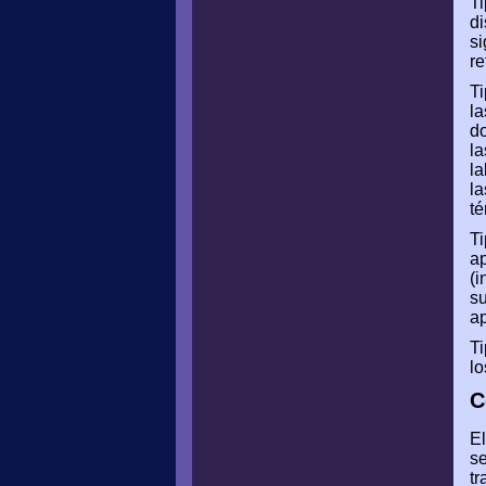
Ti
di
si
re
Ti
la
do
la
la
la
té
Ti
ap
(i
su
ap
Ti
lo
C
El
se
tr