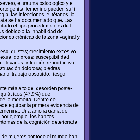
evero, el trauma psicologico y el
orte genital femenino pueden sufrir
ia, las infecciones, el tétanos, la
ediata se ha documentado que. Las
ado el tipo procedimientos de III
us debido a la inhabilidad de
fecciones crónicas de la zona vaginal y
ceso; quistes; crecimiento excesivo
 sexual dolorosa; susceptibilidad
e-llevadas; infección reproductiva
nstruación dolorosa; piedras
ario; trabajo obstruido; riesgo
te más alto del desorden poste-
iquiátricos (47.9%) que
de la memoria. Dentro de
ede equipar la primera evidencia de
l femenina. Una amplia gama de
por ejemplo, los hábitos
íntomas de la cognición deteriorada
s de mujeres por todo el mundo han