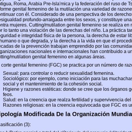
tigua, Roma, Arabia Pre-Isla'mica y la federación del ruso de 
forme genital femenino de la mutilación una variedad de razones
ntinuar con él. Considerado de una perspectiva de los derechos
sigualdad profundo-arraigada entre los sexos, y constituye un
ntra mujeres. Cutting/mutilation genital femenino se realiza e
r lo tanto una violación de las derechas del niño. La práctica t
guridad e integridad física de la persona, la derecha de estar lib
humano o que degrada, y la derecha a la vida en que el proced
cadas de la prevención trabajan emprendido por las comunidade
ganizaciones nacionales e internacionales han contribuido a u
tting/mutilation genital femenino en algunas áreas.
 corte genital femenino (FGC) se practica por un número de ra
Sexual: para controlar o reducir sexualidad femenina.
Sociológico: por ejemplo, como iniciación para las muchacha
social y el mantenimiento de la cohesión social.
Higiene y razones estéticas: donde se cree que los órganos g
feos.
Salud: en la creencia que realza fertilidad y supervivencia del
Razones religiosas: en la creencia equivocada que FGC es un 
ipología Modificada De la Organización Mundia
asificación (3):