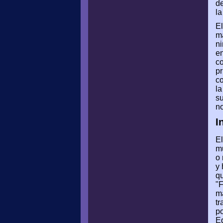
de
la
El
ma
ni
en
co
pr
co
la
su
no
I
El
mu
o 
y 
qu
"F
má
tr
po
Eg