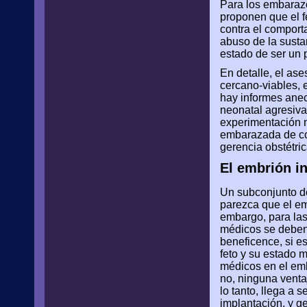
Para los embarazos
proponen que el fe
contra el comport
abuso de la susta
estado de ser un p
En detalle, el as
cercano-viables, 
hay informes anecd
neonatal agresiva 
experimentación m
embarazada de con
gerencia obstétri
El embrión in
Un subconjunto de
parezca que el em
embargo, para las
médicos se deben 
beneficence, si e
feto y su estado m
médicos en el emb
no, ninguna ventaj
lo tanto, llega a 
implantación, y ge