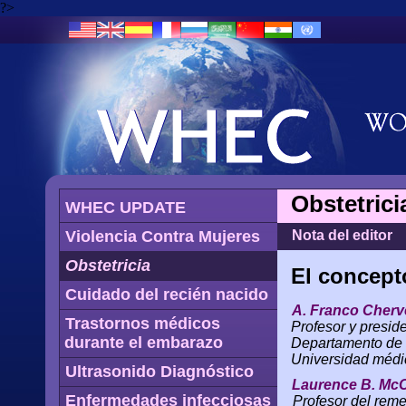
?>
Obstetrici
WHEC UPDATE
Violencia Contra Mujeres
Nota del editor
Obstetricia
El concept
Cuidado del recién nacido
A. Franco Cherv
Trastornos médicos
Profesor y presid
durante el embarazo
Departamento de l
Universidad médic
Ultrasonido Diagnóstico
Laurence B. McC
Enfermedades infecciosas
Profesor del reme