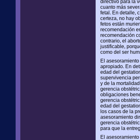
directivo para la 
cuanto más severa
fetal. En detalle
certeza, no hay o
fetos están murien
recomendación ent
recomendación con
contrario, el abor
justificable, porq
como del ser hum
El asesoramiento d
apropiado. En det
edad del gestatio
supervivencia per
y de la mortalida
gerencia obstétri
obligaciones bene
gerencia obstétri
edad del gestation
los casos de la p
asesoramiento di
gerencia obstétric
para que la entre
El asesoramiento d