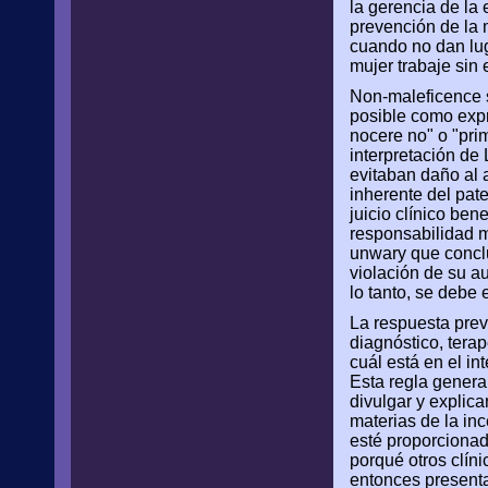
la gerencia de la 
prevención de la 
cuando no dan lug
mujer trabaje sin 
Non-maleficence s
posible como expr
nocere no" o "pr
interpretación de
evitaban daño al a
inherente del pate
juicio clínico be
responsabilidad mo
unwary que conclu
violación de su a
lo tanto, se debe e
La respuesta prev
diagnóstico, tera
cuál está en el i
Esta regla genera
divulgar y explica
materias de la in
esté proporciona
porqué otros clíni
entonces presenta