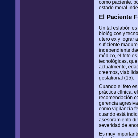
como paciente, po
estado moral inde
El Paciente F
Un tal eslabón es
biológicos y tecn
utero ex y lograr
suficiente madure
independiente dad
médico, el feto e
tecnológicas, que
actualmente, edad
creemos, viabili
gestational (15).
Cuando el feto es 
práctica clínica, 
recomendación con
gerencia agresiva
como vigilancia fe
cuando está indica
asesoramiento dire
severidad de anom
Es muy importante 