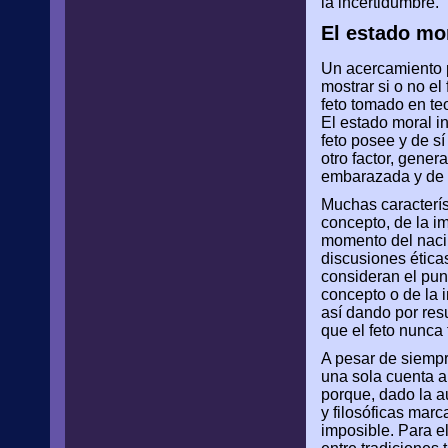
la incertidumbre.
El estado mor
Un acercamiento p
mostrar si o no el
feto tomado en teo
El estado moral in
feto posee y de s
otro factor, gener
embarazada y de 
Muchas caracterís
concepto, de la im
momento del naci
discusiones ética
consideran el pun
concepto o de la 
así dando por resu
que el feto nunca
A pesar de siempre
una sola cuenta au
porque, dado la a
y filosóficas marc
imposible. Para el