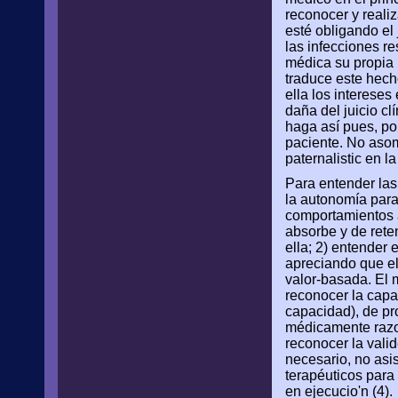
reconocer y reali
esté obligando el 
las infecciones r
médica su propia p
traduce este hech
ella los intereses
daña del juicio c
haga así pues, por
paciente. No asom
paternalistic en la
Para entender las
la autonomía para 
comportamientos a
absorbe y de rete
ella; 2) entender
apreciando que el
valor-basada. El 
reconocer la capa
capacidad), de pro
médicamente razon
reconocer la valid
necesario, no asis
terapéuticos para
en ejecucio'n (4).