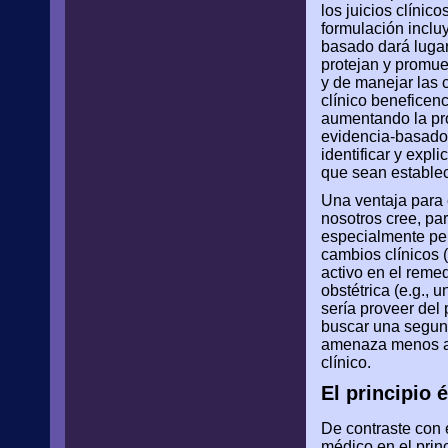
los juicios clíni
formulación incluy
basado dará lugar 
protejan y promuev
y de manejar las 
clínico beneficen
aumentando la pr
evidencia-basados
identificar y expl
que sean establec
Una ventaja para 
nosotros cree, pa
especialmente per
cambios clínicos 
activo en el reme
obstétrica (e.g., 
sería proveer del
buscar una segund
amenaza menos a s
clínico.
El principio 
De contraste con e
médico en el princ