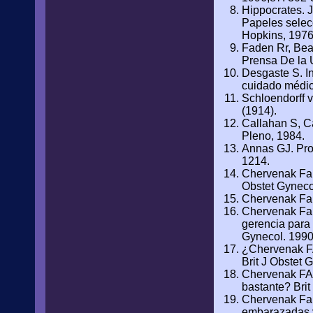
Hippocrates. 
Papeles selec
Hopkins, 1976
Faden Rr, Bea
Prensa De la 
Desgaste S. In
cuidado médic
Schloendorff v
(1914).
Callahan S, C
Pleno, 1984.
Annas GJ. Pro
1214.
Chervenak Fa, 
Obstet Gyneco
Chervenak Fa, 
Chervenak Fa, 
gerencia para 
Gynecol. 1990
¿Chervenak FA,
Brit J Obstet
Chervenak FA,
bastante? Bri
Chervenak Fa, 
embarazadas y