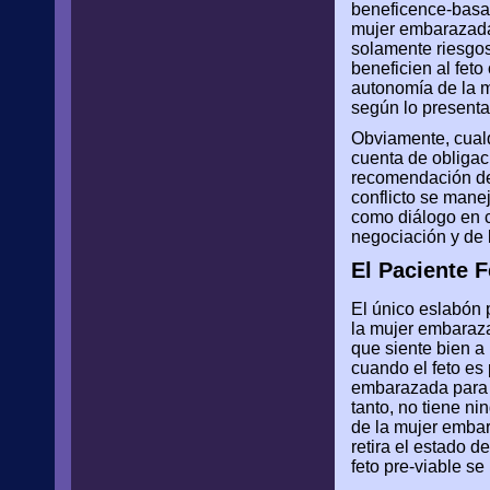
beneficence-basad
mujer embarazada
solamente riesgos
beneficien al feto
autonomía de la mu
según lo presenta
Obviamente, cualq
cuenta de obligaci
recomendación del
conflicto se mane
como diálogo en 
negociación y de 
El Paciente F
El único eslabón p
la mujer embaraza
que siente bien a 
cuando el feto es
embarazada para co
tanto, no tiene n
de la mujer embar
retira el estado d
feto pre-viable s