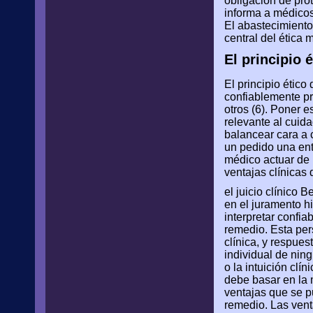
obligación de prot
informa a médicos
El abastecimiento
central del ética 
El principio 
El principio étic
confiablemente pr
otros (6). Poner e
relevante al cui
balancear cara a 
un pedido una ent
médico actuar de 
ventajas clínicas 
el juicio clínico
en el juramento h
interpretar confia
remedio. Esta per
clínica, y respues
individual de nin
o la intuición clí
debe basar en la m
ventajas que se p
remedio. Las vent