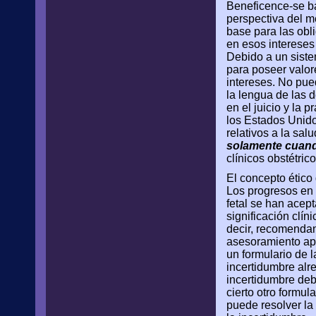
Beneficence-se b
perspectiva del m
base para las obl
en esos intereses
Debido a un sistem
para poseer valor
intereses. No pue
la lengua de las d
en el juicio y la 
los Estados Unido
relativos a la sa
solamente cuando
clínicos obstétric
El concepto ético 
Los progresos en l
fetal se han acep
significación clín
decir, recomendand
asesoramiento apr
un formulario de 
incertidumbre alr
incertidumbre debe
cierto otro formu
puede resolver la