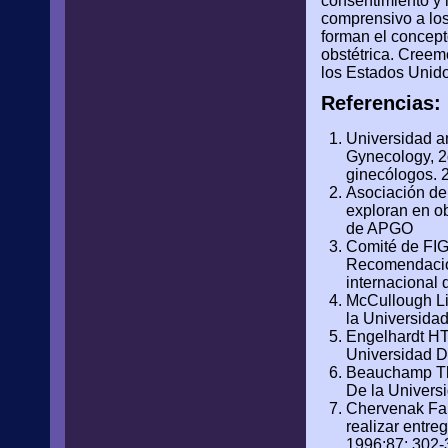
consentimiento y 
comprensivo a los
forman el concept
obstétrica. Creemo
los Estados Unido
Referencias:
Universidad am
Gynecology, 2
ginecólogos. 
Asociación de 
exploran en o
de APGO
Comité de FIG
Recomendacion
internacional 
McCullough Li
la Universida
Engelhardt HT 
Universidad D
Beauchamp Tl, 
De la Univers
Chervenak Fa, 
realizar entre
1996;87: 302-