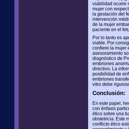
viabilidad ocurre 
mujer con respecto
la gestación del fe
intervención médi
de la mujer embara
paciente en el fet
Por lo tanto es ap
viable. Por consi
confiere la mujer 
asesoramiento sob
diagnóstico de Pr
embriones anormal
directivo. La inf
posibilidad de en
embriones transfe
vitro debe riguro
Conclusión:
En este papel, he
con énfasis parti
ético sobre una ba
obstetricia. Este 
conflicto ético es