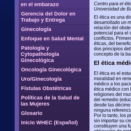
Centro para el éti
en el embarazo
Universidad de Ba
Gerencia del Dolor en
El ética es una di
Trabajo y Entrega
desarrollado un ma
relación del obst
Ginecología
potencial para el 
Enfoque en Salud Mental
conflictos. Primer
éticas, del benef
Patología y
dos principios deb
Cytopathología
concepto de la ba
Ginecológica
El ética médi
Oncología Ginecológica
El ética es el est
Uro/Ginecología
moralidad en reme
médico a los paci
Fístulas Obstétricas
ética médico con 
religiones del mun
Políticas de la Salud de
del remedio (educ
las Mujeres
desde las décimo 
ninguna referencia
Glosario
Por lo tanto, los 
sin importar su cr
Inicio WHEC (Español)
constituyen una f