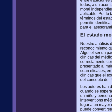
entre tradiciones 
todos, a un aconte
moral independient
aplicable. Por lo
términos del estad
permitir identific
para el asesoramie
El estado mor
Nuestro análisis 
reconocimiento q
Algo, el ser un pa
clínicas del médi
correctamente co
presentado al médi
sean eficaces, en
clínicas que el e
del concepto del 
Los autores han d
cuando se espera
un niño y persona 
interventions méd
lugar a un mayor 
puede convertirse