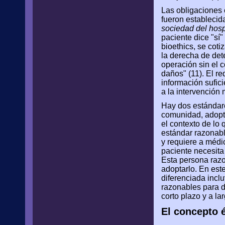
Las obligaciones 
fueron establecid
sociedad del hosp
paciente dice "sí"
bioethics, se cot
la derecha de det
operación sin el 
daños" (11). El re
información sufici
a la intervención 
Hay dos estándare
comunidad, adopt
el contexto de lo
estándar razonabl
y requiere a médic
paciente necesita
Esta persona razo
adoptarlo. En este
diferenciada incl
razonables para di
corto plazo y a la
El concepto é