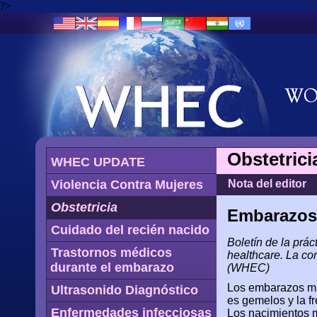
?>
Obstetrici
WHEC UPDATE
Violencia Contra Mujeres
Nota del editor
Obstetricia
Embarazos 
Cuidado del recién nacido
Boletín de la prá
Trastornos médicos
healthcare. La co
durante el embarazo
(WHEC)
Los embarazos múl
Ultrasonido Diagnóstico
es gemelos y la f
Enfermedades infecciosas
Los nacimientos m