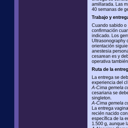
amillarada. Las m
40 semanas de ge
Trabajo y entreg
Cuando sabido o u
confirmación cuan
indicado. Los gem
Ultrasonography d
orientación sigui
anestesia persona
cesarean es y deb
operativa también
Ruta de la entre
La entrega se deb
experiencia del c
A-Cima gemela c
cesariana se debe
singleton.
A-Cima gemela c
La entrega vagina
recién nacido con
específica de la 
1.500 g, aunque l