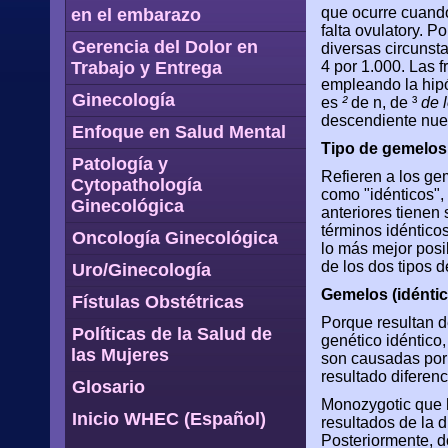
que ocurre cuando
en el embarazo
falta ovulatory. P
Gerencia del Dolor en
diversas circunst
Trabajo y Entrega
4 por 1.000. Las 
empleando la hipó
Ginecología
es
²
de n, de ³
de 
descendiente nue
Enfoque en Salud Mental
Tipo de gemelos
Patología y
Refieren a los ge
Cytopathología
como "idénticos",
Ginecológica
anteriores tienen
términos idénticos
Oncología Ginecológica
lo más mejor posi
de los dos tipos 
Uro/Ginecología
Gemelos (idénti
Fístulas Obstétricas
Porque resultan d
Políticas de la Salud de
genético idéntico,
las Mujeres
son causadas por 
resultado diferenc
Glosario
Monozygotic que 
Inicio WHEC (Español)
resultados de la d
Posteriormente, d