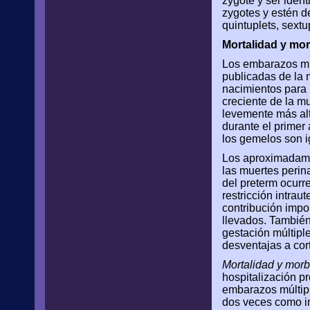
zygote y ser idént
zygotes y estén d
quintuplets, sextu
Mortalidad y mo
Los embarazos múlt
publicadas de la 
nacimientos para l
creciente de la m
levemente más alt
durante el primer 
los gemelos son i
Los aproximadame
las muertes perin
del preterm ocur
restricción intra
contribución impor
llevados. También
gestación múltipl
desventajas a cort
Mortalidad y mor
hospitalización pr
embarazos múltip
dos veces como in