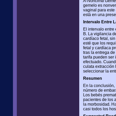
A-Noncima Geme
gemelo es nonvert
vaginal para este
está en una prese
Intervalo Entre 
El intervalo entr
B. La vigilancia 
cardíaco fetal, s
esté que los requ
fetal y cardíaca 
tras la entrega de
tarifa pueden ser 
efectuado. Cuando
culata extracción
seleccionar la en
Resumen
En la conclusión, 
número de embaraz
Los bebés prematu
pacientes de los 
la morbosidad. Ha
casi todos los ho