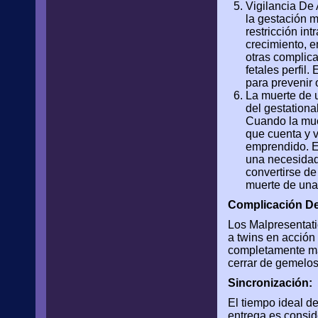
Vigilancia De 
la gestación m
restricción in
crecimiento, e
otras complica
fetales perfil
para prevenir 
La muerte de u
del gestationa
Cuando la mue
que cuenta y v
emprendido. El
una necesidad
convertirse de
muerte de una
Complicación De
Los Malpresentat
a twins en acción 
completamente más
cerrar de gemelos
Sincronización:
El tiempo ideal d
entrega es consid