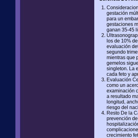
Consideracione
gestación múl
para un embar
gestaciones m
ganan 35-45 li
Ultrasonograph
los de 10% de
evaluación det
segundo trimes
mientras que p
gemelos sigue
singleton. La 
cada feto y ap
Evaluación Cer
como un acerc
examinación ce
a resultado ma
longitud, anch
riesgo del nac
Resto De la Ca
prevención de 
hospitalizació
complicacione
crecimiento fe