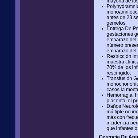
mayoría de los
Polyhydramnio
monoamniotic.
antes de 28 s
gemelos.
Entrega De Pre
gestaciones g
embarazo del s
número present
embarazo del 
Restricción In
muestra clínic
70% de los inf
restringido.
Transfusión 
monochorionic
casos la mort
Hemorragia: ha
placenta; el p
Daños Neurológ
múltiple ocur
más con frecu
incidencia per
que infantes o
Gerencia De Ant