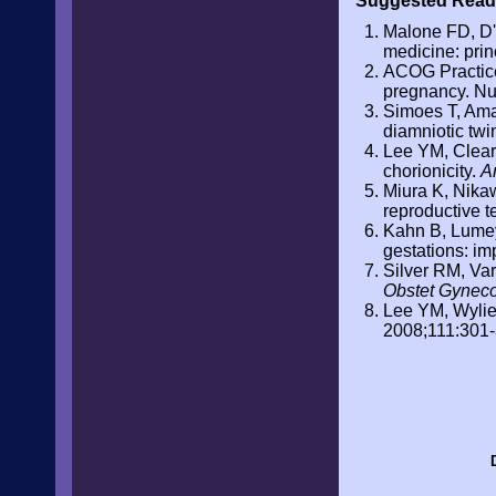
Suggested Read
Malone FD, D'A
medicine: prin
ACOG Practice 
pregnancy. Nu
Simoes T, Amar
diamniotic twi
Lee YM, Cleary
chorionicity.
A
Miura K, Nikaw
reproductive 
Kahn B, Lumey L
gestations: imp
Silver RM, Var
Obstet Gyneco
Lee YM, Wylie B
2008;111:301