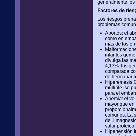
generalmente los 
Factores de ries
Los riesgos prena
problemas comune
Abortos: el a
como en embar
más de los em
Malformacione
infantes gemel
divulga las m
4,13%. los gem
comparada con
de hermanar m
Hiperemesis G
múltiple, se p
para el embara
Anemia: el vo
mayor que en 
proporcionalme
comunes. La s
de 1 magnesio 
valor proteico.
Hipertensión 