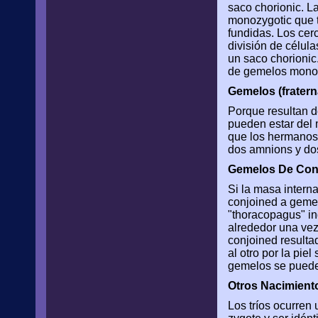
saco chorionic. L
monozygotic que t
fundidas. Los cer
división de célul
un saco chorionic
de gemelos monoa
Gemelos (fratern
Porque resultan d
pueden estar del 
que los hermanos 
dos amnions y dos
Gemelos De Con
Si la masa interna
conjoined a gemel
"thoracopagus" in
alrededor una ve
conjoined resulta
al otro por la pie
gemelos se pueden
Otros Nacimiento
Los tríos ocurren