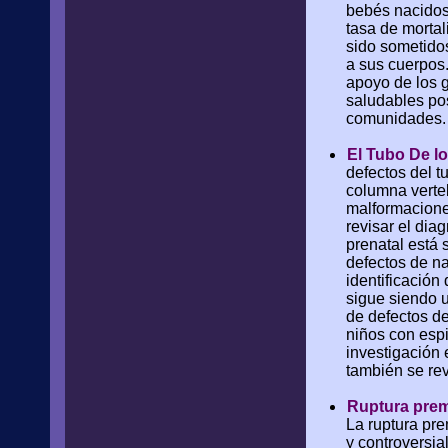
bebés nacidos 
tasa de morta
sido sometidos
a sus cuerpos
apoyo de los 
saludables pos
comunidades.
El Tubo De lo
defectos del t
columna verte
malformacione
revisar el dia
prenatal está 
defectos de na
identificación
sigue siendo u
de defectos de
niños con espi
investigación 
también se rev
Ruptura prem
La ruptura pr
y controversia