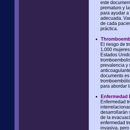
este documento
prematuro y la
para ayudar a 
adecuada. Vari
de cada pacient
práctica.
Thromboembo
El riesgo de t
1.000 mujeres
Estados Unido
tromboemboli
prevalencia y 
anticoagulant
documento es r
tromboembólic
para abordar l
Enfermedad D
Enfermedad tr
interrelacion
desarrollarán
de la evacuaci
enfermedad tro
invasiva, per