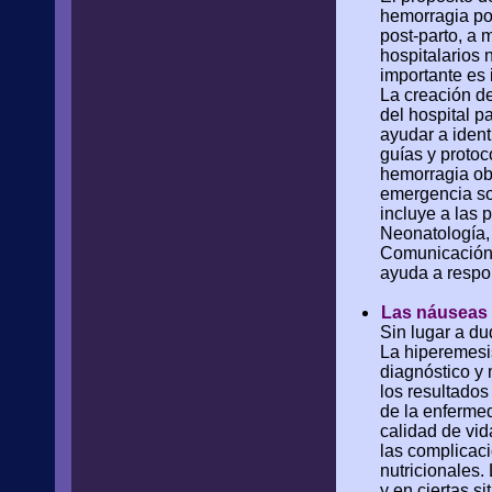
hemorragia po
post-parto, a 
hospitalarios 
importante es 
La creación de
del hospital p
ayudar a ident
guías y protoc
hemorragia obs
emergencia son
incluye a las 
Neonatología,
Comunicación 
ayuda a respon
Las náuseas 
Sin lugar a d
La hiperemesi
diagnóstico y 
los resultado
de la enferme
calidad de vid
las complicaci
nutricionales.
y en ciertas s