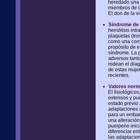
heredado una 
miembros de la
El don de la v
Síndrome de 
hemólisis intr
plaquetas (tr
como una comp
propósito de e
síndrome. La 
adversos tanto
rodean el dia
de estas mujer
recientes.
Valores norm
El fisiológic
extensos y pue
estado previo
adaptaciones i
para un embar
una alteración
puerperio inic
diferenciar en
las adaptacio