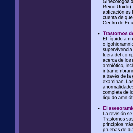
Ginecólogos d
Reino Unido). 
aplicación es 
cuenta de que 
Centro de Edu
Trastornos de
El líquido amn
oligohidramnio
supervivencia 
fuera del com
acerca de los 
amniótico, inc
intramembrano
a través de la
examinan. Las
anormalidades 
completa de l
líquido amniót
El asesorami
La revisión se
Trastornos sus
principios má
pruebas de dia