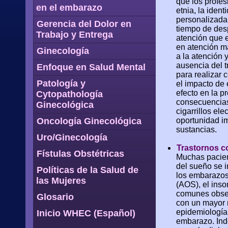
que los profes
en el embarazo
etnia, la iden
personalizada 
Gerencia del Dolor en
tiempo de desp
Trabajo y Entrega
atención que e
en atención m
Ginecología
a la atención 
ausencia del t
Enfoque en Salud Mental
para realizar 
Patología y
el impacto de
efecto en la p
Cytopathología
consecuencias 
Ginecológica
cigarrillos el
Oncología Ginecológica
oportunidad im
sustancias.
Uro/Ginecología
Trastornos c
Fístulas Obstétricas
Muchas pacien
del sueño se 
Políticas de la Salud de
los embarazos
las Mujeres
(AOS), el inso
comunes obser
Glosario
con un mayor r
epidemiología,
Inicio WHEC (Español)
embarazo. Ind