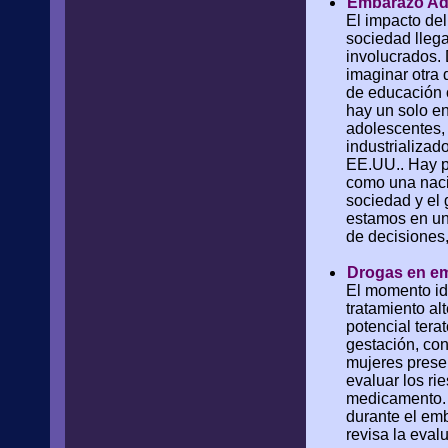
Embarazo Ado
El impacto del
sociedad llega
involucrados.
imaginar otra 
de educación 
hay un solo e
adolescentes,
industrializa
EE.UU.. Hay po
como una nació
sociedad y el
estamos en un
de decisiones,
Drogas en em
El momento id
tratamiento al
potencial tera
gestación, con
mujeres prese
evaluar los ri
medicamento. 
durante el emb
revisa la eval