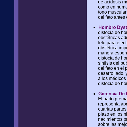
de acidosis me
como en humano
tono muscular 
del feto antes
Hombro Dyst
distocia de h
obstétricas ad
feto para efe
obstétrica imp
manera espontá
distocia de ho
sínfisis del p
del feto en el
desarrollado, 
a los médicos 
distocia de h
Gerencia De 
El parto prema
representa ap
cuartas partes
plazo en los n
nacimientos p
sobre las mejo