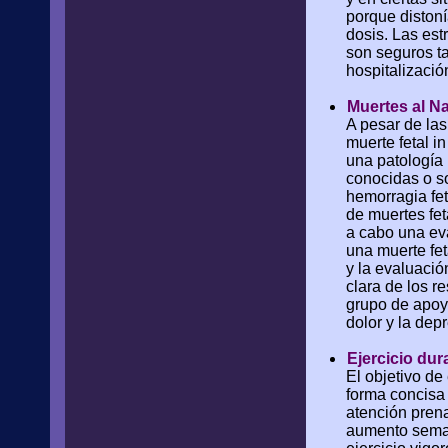
porque distoní
dosis. Las est
son seguros ta
hospitalizació
Muertes al N
A pesar de las
muerte fetal i
una patología 
conocidas o s
hemorragia fe
de muertes fet
a cabo una eva
una muerte fet
y la evaluació
clara de los r
grupo de apoy
dolor y la dep
Ejercicio dur
El objetivo de
forma concisa 
atención pren
aumento semana