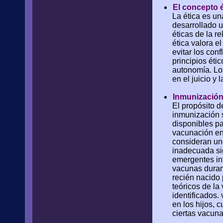
El concepto é
La ética es un
desarrollado u
éticas de la r
ética valora el
evitar los conf
principios éti
autonomía. Los
en el juicio y 
Inmunizació
El propósito 
inmunización 
disponibles pa
vacunación en
consideran un
inadecuada si
emergentes inf
vacunas duran
recién nacido 
teóricos de l
identificados.
en los hijos, 
ciertas vacuna