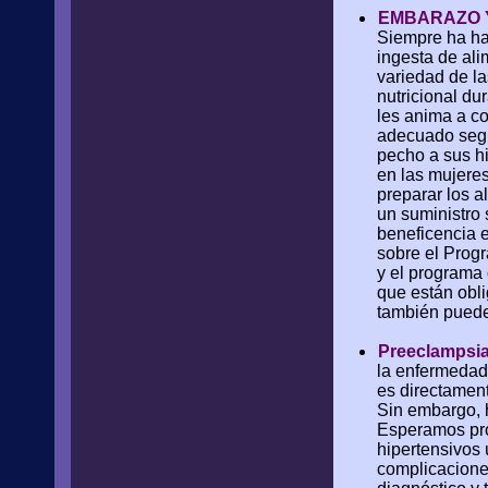
EMBARAZO 
Siempre ha hab
ingesta de ali
variedad de la
nutricional du
les anima a co
adecuado según
pecho a sus h
en las mujeres
preparar los a
un suministro
beneficencia e
sobre el Prog
y el programa
que están obl
también puede 
Preeclampsia
la enfermedad
es directamen
Sin embargo, h
Esperamos prop
hipertensivos
complicaciones