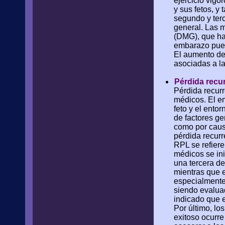
ejercicio vig
y sus fetos, y
segundo y terc
general. Las m
(DMG), que ha
embarazo pued
El aumento de
asociadas a l
Pérdida recu
Pérdida recurr
médicos. El e
feto y el ento
de factores ge
como por caus
pérdida recurr
RPL se refier
médicos se ini
una tercera d
mientras que e
especialmente 
siendo evaluad
indicado que e
Por último, lo
exitoso ocurre