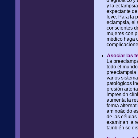
diagnóstico y 
y la eclampsi
expectante de
leve. Para la 
eclampsia, el
conscientes de
mujeres con pr
médico haga u
complicacione
Asociar las t
La preeclampsi
todo el mundo.
preeclampsia 
varios sistema
patológicos in
presión arteri
impresión clí
aumenta la res
forma alternat
aminoácido ese
de las células
examinan la re
también se di