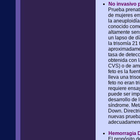
No invasivo 
Prueba prenata
de mujeres em
la aneuploidí
conocido como
altamente sen
un lapso de dí
la trisomía 2
aproximadamen
tasa de detecc
obtenida con l
CVS) o de amni
feto es la fu
lleva una tri
feto no eran t
requiere ensa
puede ser impo
desarrollo de
síndrome. Meta
Down. Directri
nuevas prueba
adecuadamente 
Hemorragia 
El propósito d