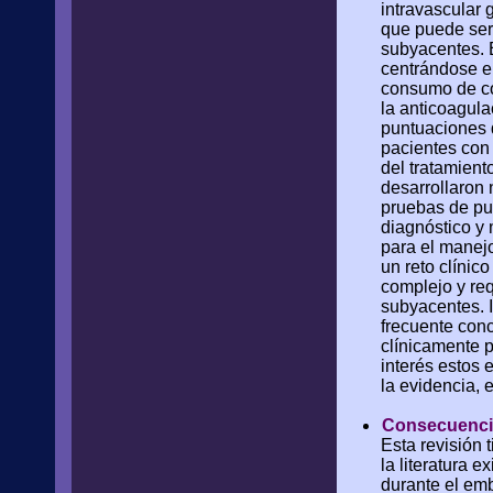
intravascular 
que puede ser
subyacentes. E
centrándose en
consumo de coa
la anticoagula
puntuaciones d
pacientes con 
del tratamient
desarrollaron
pruebas de pun
diagnóstico y 
para el manejo
un reto clínic
complejo y req
subyacentes. 
frecuente con
clínicamente 
interés estos 
la evidencia, 
Consecuencia
Esta revisión 
la literatura
durante el em