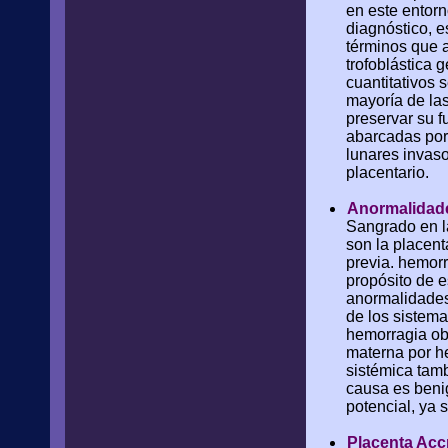
en este entorn
diagnóstico, e
términos que a
trofoblástica g
cuantitativos 
mayoría de la
preservar su f
abarcadas por 
lunares invaso
placentario.
Anormalidade
Sangrado en l
son la placent
previa. hemorr
propósito de 
anormalidades 
de los sistema
hemorragia obs
materna por h
sistémica tamb
causa es benig
potencial, ya 
Placenta Acc