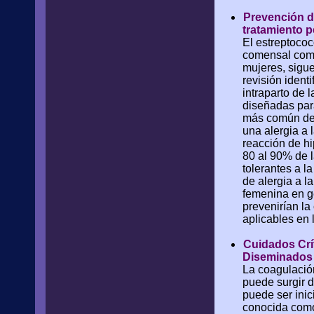
Prevención d
tratamiento p
El estreptococ
comensal común
mujeres, sigue
revisión identi
intraparto de 
diseñadas par
más común de 
una alergia a 
reacción de hi
80 al 90% de l
tolerantes a 
de alergia a l
femenina en g
prevenirían la
aplicables en l
Cuidados Crí
Diseminados
La coagulació
puede surgir d
puede ser inic
conocida como