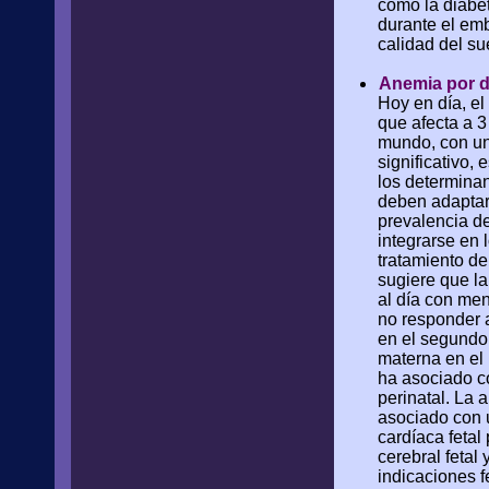
como la diabet
durante el em
calidad del su
Anemia por de
Hoy en día, el
que afecta a 3
mundo, con un
significativo
los determina
deben adaptars
prevalencia d
integrarse en 
tratamiento de
sugiere que la
al día con men
no responder al
en el segundo
materna en el 
ha asociado co
perinatal. La 
asociado con 
cardíaca fetal
cerebral fetal
indicaciones f