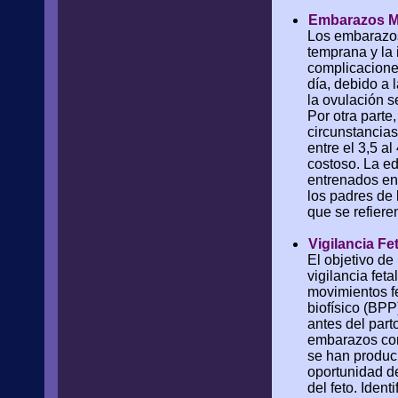
Embarazos Mú
Los embarazos 
temprana y la 
complicacione
día, debido a 
la ovulación s
Por otra parte
circunstancias
entre el 3,5 a
costoso. La ed
entrenados en 
los padres de 
que se refieren
Vigilancia Fe
El objetivo de 
vigilancia fet
movimientos fe
biofísico (BPP)
antes del part
embarazos com
se han produci
oportunidad de
del feto. Iden