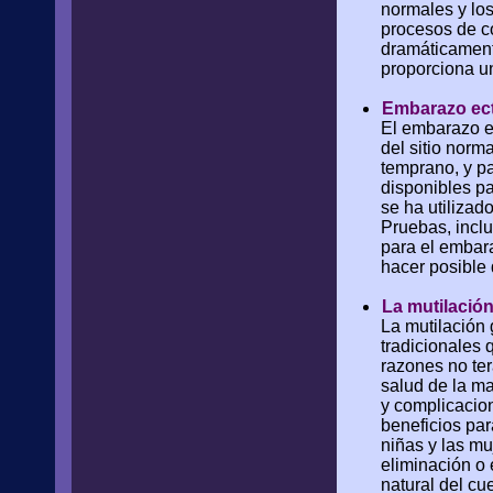
normales y los
procesos de c
dramáticament
proporciona u
Embarazo ec
El embarazo ec
del sitio norm
temprano, y p
disponibles pa
se ha utilizad
Pruebas, inclu
para el embar
hacer posible 
La mutilació
La mutilación 
tradicionales 
razones no ter
salud de la ma
y complicacion
beneficios par
niñas y las mu
eliminación o 
natural del cu