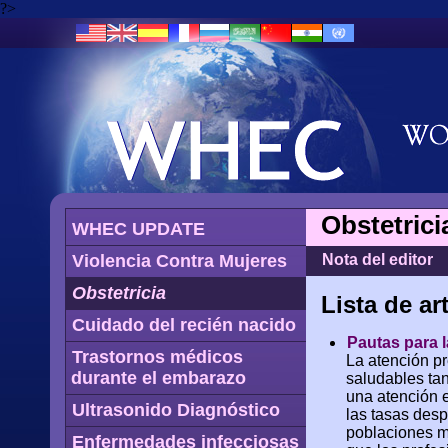
?>
Obstetrici
WHEC UPDATE
Violencia Contra Mujeres
Nota del editor
Obstetricia
Lista de ar
Cuidado del recién nacido
Pautas para 
Trastornos médicos
La atención pr
durante el embarazo
saludables tan
una atención 
Ultrasonido Diagnóstico
las tasas des
poblaciones m
Enfermedades infecciosas