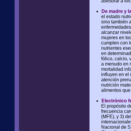
asesorar a los
De madre y la
el estado nutri
sino también a
enfermedades 
alcanzar nivel
mujeres en tod
cumplen con l
nutrientes ese
en determinado
fólico, calcio
a menudo en ni
mortalidad inf
influyen en el
atención prena
nutrición mat
alimentos qu
Electrónico f
El propósito d
frecuencia card
(MFE), y 3) de
internacionales
Nacional de S