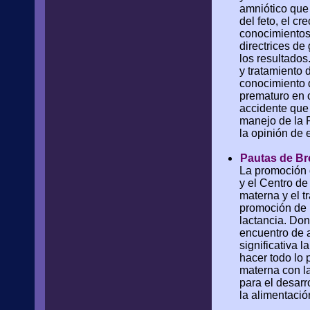
amniótico que
del feto, el c
conocimientos
directrices de
los resultados
y tratamiento 
conocimiento d
prematuro en 
accidente que 
manejo de la 
la opinión de 
Pautas de Br
La promoción d
y el Centro d
materna y el t
promoción de l
lactancia. Don
encuentro de 
significativa 
hacer todo lo 
materna con la
para el desarr
la alimentació