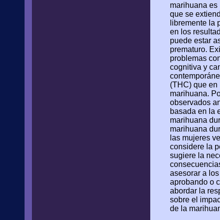
marihuana es 
que se extiend
libremente la 
en los resulta
puede estar aso
prematuro. Ex
problemas con 
cognitiva y c
contemporáneo
(THC) que en 
marihuana. Por
observados an
basada en la e
marihuana dur
marihuana dur
las mujeres ve
considere la p
sugiere la ne
consecuencias
asesorar a los
aprobando o c
abordar la res
sobre el impa
de la marihua