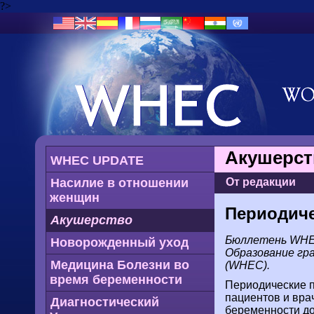
?>
Акушерст
WHEC UPDATE
Насилие в отношении
От редакции
женщин
Периодиче
Акушерство
Бюллетень WHEC
Новорожденный уход
Образование гр
Медицина Болезни во
(WHEC).
время беременности
Периодические п
пациентов и вра
Диагностический
беременности до