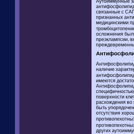
Аутоиммунные за
антифосфолипид
связанные с САП
признанных анти
медицинскими пр
тромбоцитопении
осложнения были
преэклампсии, в
преждевременны
Антифосфоли
Антифосфолипид
наличие характе
антифосфолипид
имеются достато
Антифосфолипидн
специфичностью
поверхности кле
расхождения во 
быть упорядочен
отсутствия хоро
противопехотны
противопехотных
других аутоимму