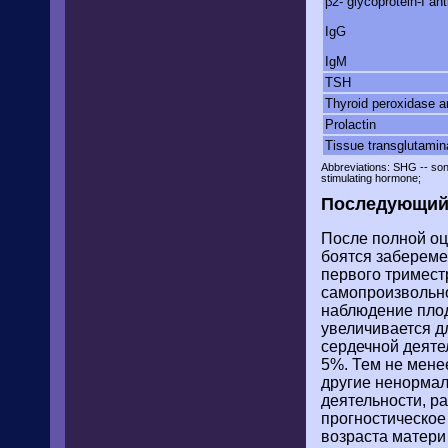
β2- glycoprotein-I an
IgG
IgM
TSH
Thyroid peroxidase a
Prolactin
Tissue transglutamin
Abbreviations: SHG -- so
stimulating hormone;
Последующи
После полной оц
боятся забереме
первого тримест
самопроизвольно
наблюдение плод
увеличивается д
сердечной деяте
5%. Тем не мене
другие ненормал
деятельности, р
прогностическое
возраста матери