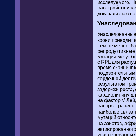
исследуемого. Н
расстройств у ж
доказали свою 
Унаследова
Унаследованные 
крови приводит 
Тем не менее, 
репродуктивные 
мутации могут б
с RPL для расту
время скрининг 
подозрительным 
сердечной деяте
результатом тро
задержки роста, 
кардиолипину дл
на фактор V Лей
распространенн
наиболее связа
мутаций относит
на азиатов, афр
активированного
унаследованных 