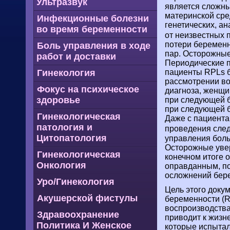
Ультразвук
является сложн
материнской сре
Инфекционные болезни
генетических, а
во время беременности
от неизвестных 
потери беременн
Боль управления в ходе
пар. Осторожные
работ и доставки
Периодические п
Гинекология
пациенты RPLs б
рассмотрении во
Фокус на психическое
диагноза, женщи
здоровье
при следующей б
при следующей б
Гинекологическая
Даже с пациента
патология и
проведения сле
Цитопатология
управления боль
Осторожные увер
Гинекологическая
конечном итоге 
Онкология
оправданным, по
осложнений бере
Уро/Гинекология
Цель этого доку
Акушерской фистулы
беременности (R
воспроизводства
Здравоохранение
приводит к жизн
Политика И Женское
которые испытал