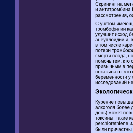
Скрининг на мет
и антитромбина I
рассмотрения, о
С учетом имеющи
тромбофилии как
улучшит исход б
анеуплоидии и, 
в том числе кар
потери тромбофи
смерти плода, н
помочь тем, кто
привычным в пе
показывают, что
беременности у 
исследований не
Экологическ
Курение повышае
алкоголя более д
день) может пов
токсины, такие к
perchlorethlene 
были причастны 