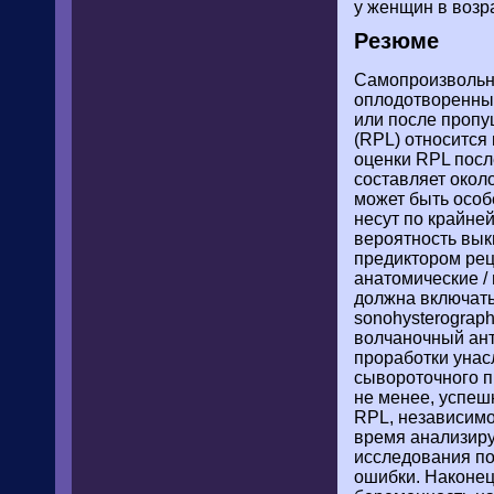
у женщин в возра
Резюме
Самопроизвольн
оплодотворенные
или после проп
(RPL) относится 
оценки RPL посл
составляет около
может быть особ
несут по крайне
вероятность вык
предиктором ре
анатомические /
должна включать
sonohysterograph
волчаночный анти
проработки унас
сывороточного п
не менее, успеш
RPL, независимо
время анализиру
исследования по
ошибки. Наконец