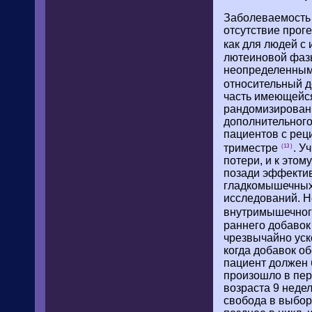
Заболеваемость 
отсутствие прог
как для людей с
лютеиновой фазы
неопределенным.
относительный д
часть имеющейся
рандомизированн
дополнительного
пациентов с рец
триместре
. У
(13 )
потери, и к это
позади эффектив
гладкомышечных 
исследований. Н
внутримышечно
раннего добавок
чрезвычайно уск
когда добавок о
пациент должен 
произошло в пер
возраста 9 неде
свобода в выбор