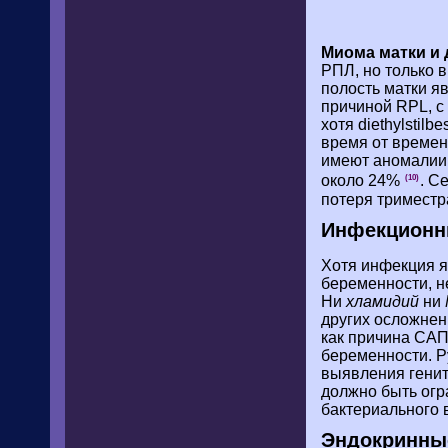
Миома матки и 
РПЛ, но только 
полость матки я
причиной RPL, с
хотя diethylstil
время от времен
имеют аномалии 
около 24%
. С
(10)
потеря триместр
Инфекционн
Хотя инфекция я
беременности, н
Ни
хламидий
ни
других осложнен
как причина САП
беременности. Р
выявления генит
должно быть огр
бактериального 
Эндокринны