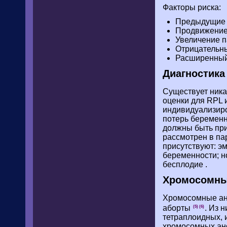
Факторы риска:
Предыдущие 
Продвижение 
Увеличение п
Отрицательны
Расширенный 
Диагностика
Существует ника
оценки для RPL 
индивидуализиро
потерь беременн
должны быть при
рассмотрен в па
присутствуют: э
беременности; но
бесплодие .
Хромосомны
Хромосомные ан
аборты
. Из 
(5)
(6)
тетраплоидных, 
хромосомных ано