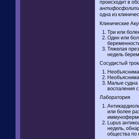
происходит в об
антифосфолипи
одна из клиниче
Клинические Аку
Три или боле
Один или бол
беременност
Тяжелая преэ
недель берем
Сосудистый тром
Необъяснимая
Необъяснимая
Малые судна 
воспаления с
Лаборатория
Антикардиоли
или более ра
иммуноферме
Lupus антикоа
недель, обна
общества по 