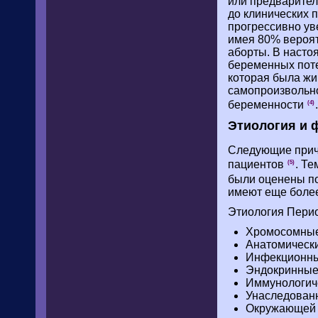
или предварител
до клинических 
прогрессивно ув
имея 80% вероят
аборты. В насто
беременных поте
которая была жи
самопроизвольн
беременности
.
(4)
Этиология и 
Следующие прич
пациентов
. Т
(5)
были оценены по
имеют еще боле
Этиология Пери
Хромосомные
Анатомически
Инфекционны
Эндокринные 
Иммунологич
Унаследован
Окружающей с