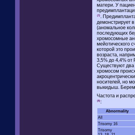
матери. У пацие
предимплантаци
. Предимплант
(7)
демонстрирует в
(аномальное кол
последующих бер
хромосомные ано
мейотического с
которой это прои
возраста, напри
3,5% до 4,4% от
Существуют два 
хромосом происх
акроцентрически
носителей, но м
выкидыш. Береме
Частота и распр
:
(8)
Abnormality
All
Trisomy 16
Trisomy
13, 18, 21