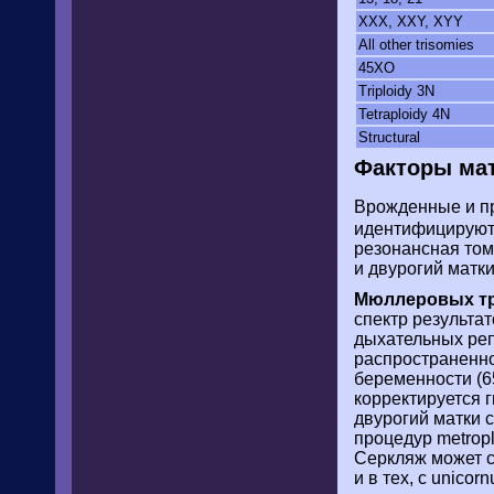
XXX, XXY, XYY
All other trisomies
45XO
Triploidy 3N
Tetraploidy 4N
Structural
Факторы ма
Врожденные и пр
идентифицируютс
резонансная том
и двурогий матки
Мюллеровых тр
спектр результа
дыхательных реп
распространенно
беременности (6
корректируется 
двурогий матки 
процедур metropl
Серкляж может с
и в тех, с unico