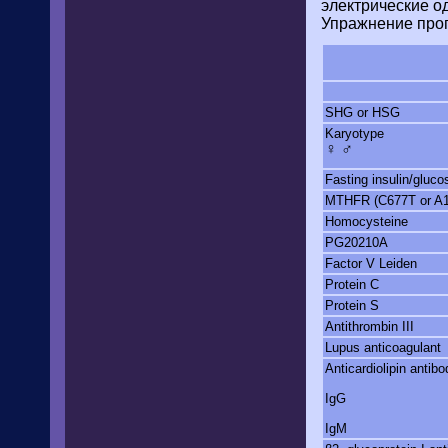
электрические о
Упражнение прог
SHG or HSG
Karyotype
♀ ♂
Fasting insulin/gluc
MTHFR (C677T or A
Homocysteine
PG20210A
Factor V Leiden
Protein C
Protein S
Antithrombin III
Lupus anticoagulant
Anticardiolipin antibo
IgG
IgM