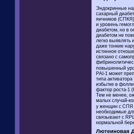
Эндокринные нар
сахарный диабет
яичников (СПКЯ)
и уровень гемог
диабетом, но в 
диабетом не пов
легко выявлять 
даже тонкие нар
истинное отноше
связано с самоп
фибринолитическ
повышенный уров
PAI-1 может пре
типа активатора
избытке в фолли
фактор роста-1 
Тем не менее, о
малых случай-ко
у женщин с СПЯ
необходимые дл
связывают с RPL
нормальной бер
Лютеиновая 