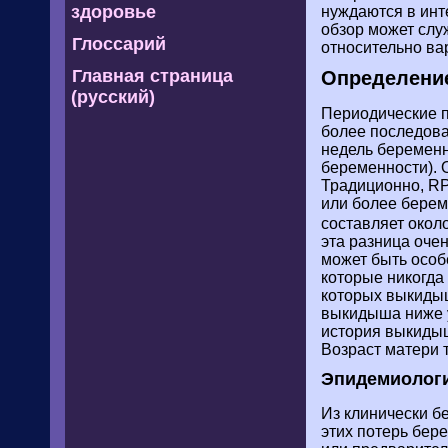
здоровье
нуждаются в инт
обзор может слу
Глоссарий
относительно ва
Главная страница
Определени
(русский)
Периодические п
более последова
недель беременн
беременности). 
Традиционно, RP
или более берем
составляет около
эта разница оче
может быть особ
которые никогда 
которых выкидыш
выкидыша ниже у
история выкиды
Возраст матери 
Эпидемиолог
Из клинически б
этих потерь бер