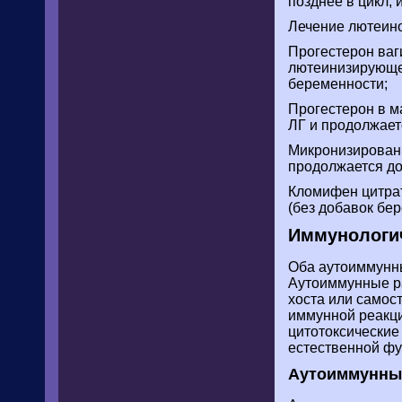
позднее в цикл,
Лечение лютеин
Прогестерон ваг
лютеинизирующег
беременности;
Прогестерон в ма
ЛГ и продолжает
Микронизированны
продолжается до
Кломифен цитрат:
(без добавок бе
Иммунологи
Оба аутоиммунн
Аутоиммунные ра
хоста или самос
иммунной реакци
цитотоксические
естественной фу
Аутоиммунны