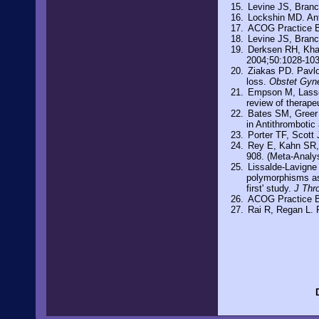
Levine JS, Bran
Lockshin MD. Anti
ACOG Practice B
Levine JS, Bran
Derksen RH, Kha
2004;50:1028-1039
Ziakas PD. Pavlo
loss.
Obstet Gyn
Empson M, Lasser
review of therapeu
Bates SM, Greer 
in Antithromboti
Porter TF, Scott
Rey E, Kahn SR, 
908. (Meta-Analys
Lissalde-Lavigne
polymorphisms as 
first' study.
J Thr
ACOG Practice Bu
Rai R, Regan L. 