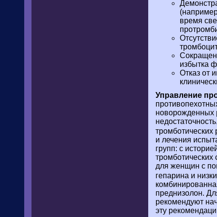
Демонстра
(например
время све
протромби
Отсутстви
тромбоци
Сокращени
избытка 
Отказ от 
клиническ
Управление пр
противопехотных
новорожденных р
недостаточность
тромботических 
и лечения испыт
групп: с истори
тромботических 
для женщин с по
гепарина и низк
комбинированная
преднизолон. Дл
рекомендуют нач
эту рекомендаци