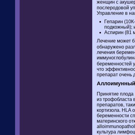
женщин с акуше
послеродовой уп
Управление в на
Гепарин (10К
подкожный); и
Аспирин (81 м
Лечение может б
обнаружено разл
лечения береме
иммуноглобулина
беременностей у
что эффективнос
препарат очень д
Аллоимунный
Принятие плода 
из трофобласта
препаратов, таки
кортизола. HLA 
беременности сп
материнского от
alloimmunopatho
культура лимфоц