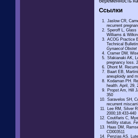
беременность на
Ссылки
Jaslow CR, Carne
recurrent pregna
Speroff L, Glass 
Williams & Wilkin
ACOG Practice Bu
Technical Bullet
Gynaecol Obstet
Cramer DW, Wise 
Sfakianaki AK, 
pregnancy loss. 2
Dhont M. Recurre
Baart EB, Martini
aneuploidy and 
Kodaman PH. Rec
health. April, 29,
Propst Am, Hill 
350
Saravelos SH, Co
recurrent miscarr
Lee RM, Silver R
2000;18:433-440
Coutifaris C, Mye
fertility status.
Fer
Haas DM, Ramsey 
CD003511
Penzias AS. Lute