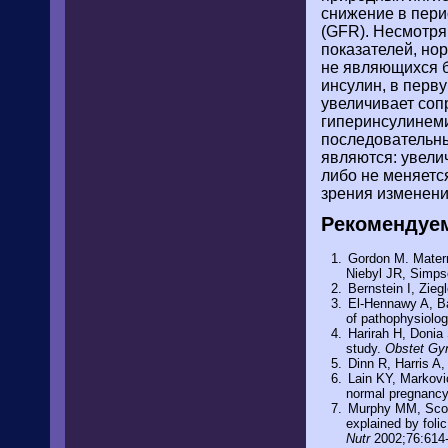
снижение в пери
(GFR). Несмотря
показателей, но
не являющихся б
инсулин, в перв
увеличивает соп
гиперинсулинемия
последовательны
являются: увели
либо не меняетс
зрения изменени
Рекомендуе
Gordon M. Mater
Niebyl JR, Simpso
Bernstein I, Zie
El-Hennawy A, Bas
of pathophysiolo
Harirah H, Donia 
study.
Obstet Gy
Dinn R, Harris A
Lain KY, Markovi
normal pregnanc
Murphy MM, Scott
explained by foli
Nutr
2002;76:614