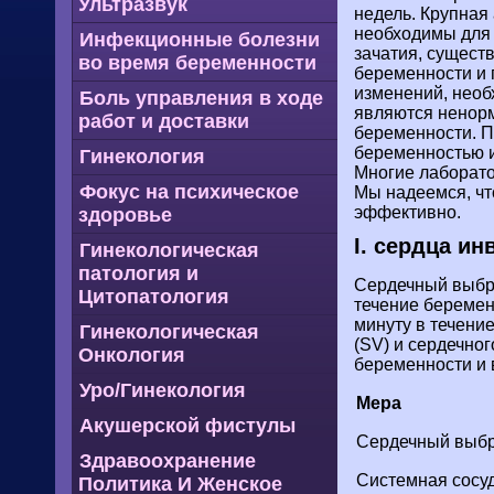
Ультразвук
недель. Крупная
необходимы для
Инфекционные болезни
зачатия, сущест
во время беременности
беременности и 
изменений, необ
Боль управления в ходе
являются ненорм
работ и доставки
беременности. 
беременностью и
Гинекология
Многие лаборато
Фокус на психическое
Мы надеемся, чт
эффективно.
здоровье
I. сердца и
Гинекологическая
патология и
Сердечный выбро
Цитопатология
течение беремен
минуту в течени
Гинекологическая
(SV) и сердечног
Онкология
беременности и 
Уро/Гинекология
Мера
Акушерской фистулы
Сердечный выбр
Здравоохранение
Системная сосу
Политика И Женское