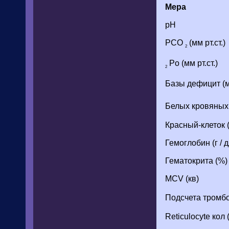
Мера
pH
PCO
(мм рт.ст.)
2
Po (мм рт.ст.)
2
Базы дефицит (м
Белых кровяных 
Красный-клеток 
Гемоглобин (г / д
Гематокрита (%)
MCV (кв)
Подсчета тромб
Reticulocyte кол