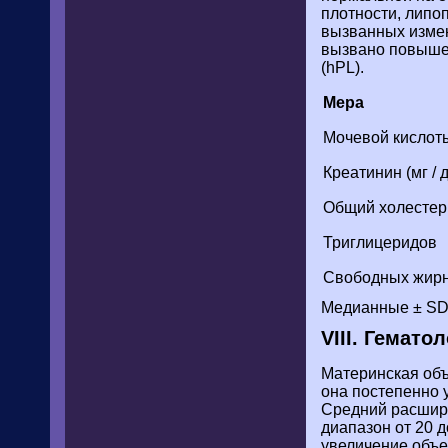
плотности, липо
вызванных измен
вызвано повышен
(hPL).
Мера
Мочевой кислоты 
Креатинин (мг / 
Общий холестерин
Триглицеридов
Свободных жирны
Медианные ± S
VIII. Гемато
Материнская объ
она постепенно у
Средний расшире
диапазон от 20
увеличение объем