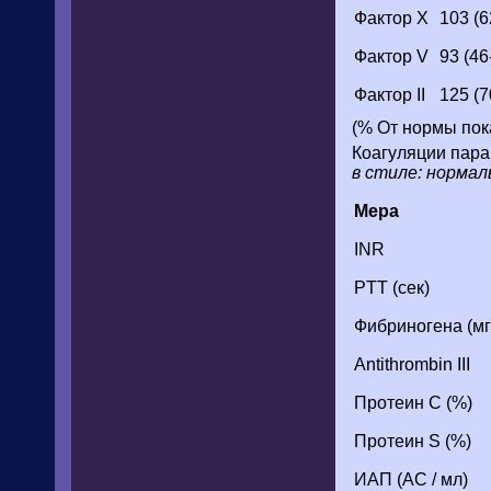
Фактор X
103 (6
Фактор V
93 (46
Фактор II
125 (7
(% От нормы пока
Коагуляции пара
в стиле: нормаль
Мера
INR
PTT (сек)
Фибриногена (м
Antithrombin III
Протеин С (%)
Протеин S (%)
ИАП (АС / мл)