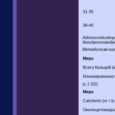
31-35
36-40
Adrenocorticotro
дегидроэпиандр
Метаболизм кал
Мера
Всего Кальций (м
Ионизированного
(± 1 SD)
Мера
Calcitonin (нг / л)
Околощитовидная