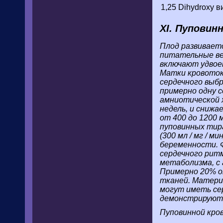
1,25 Dihydroxy ви
XI. Пуповин
Плод развиваетс
питательные ве
включают удвоен
Матки кровотока
сердечного выбр
примерно одну с
амниотической ж
недель, и снижа
от 400 до 1200 
пуповинных тир
(300 мл / мг / м
беременности. 
сердечного ритм
метаболизма, с 
Примерно 20% от
тканей. Матери
могут иметь се
демонстрируют 
Пуповинной кров