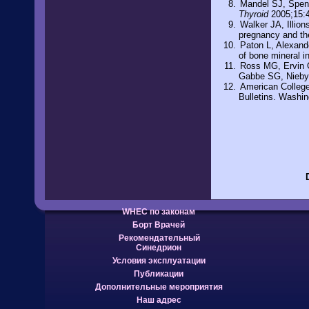
Mandel SJ, Spence
Thyroid
2005;15:
Walker JA, Illion
pregnancy and th
Paton L, Alexand
of bone mineral i
Ross MG, Ervin 
Gabbe SG, Niebyl 
American College
Bulletins. Washi
WHEC по законам
Борт Врачей
Рекомендательный
Синедрион
Условия эксплуатации
Публикации
Дополнительные мероприятия
Наш адрес