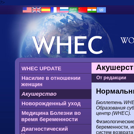
?>
Акушерст
WHEC UPDATE
Насилие в отношении
От редакции
женщин
Нормальны
Акушерство
Бюллетень WHEC
Новорожденный уход
Образования суб
Медицина Болезни во
центр (WHEC).
время беременности
Физиологические
беременности, и
Диагностический
систем возврата