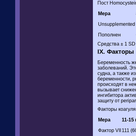
Пост Homocystein
Мера
Unsupplemented
Пополнен
Средства ± 1 SD
IX. Факторы
Беременность же
заболеваний. Эт
судна, а также и
беременности, p
происходят в не
вызывает сниже
ингибитора акти
защиту от peripa
Факторы коагуля
Мера
11-15
Фактор VII
111 (6