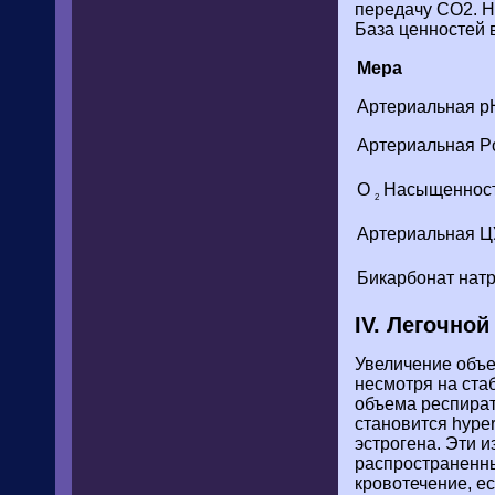
передачу СО2. Н
База ценностей 
Мера
Артериальная р
Артериальная 
O
Насыщенност
2
Артериальная 
Бикарбонат натри
IV. Легочно
Увеличение объе
несмотря на ста
объема респират
становится hyper
эстрогена. Эти и
распространенны
кровотечение, ес