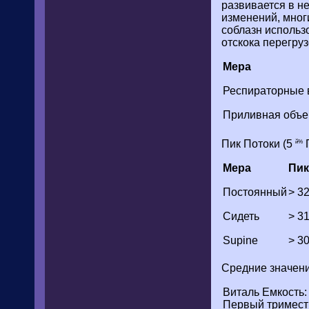
развивается в не
изменений, мног
соблазн использо
отскока перегруз
Мера
Респираторные в
Приливная объе
Пик Потоки (5
П
й%
Мера
Пик
Постоянный
> 3
Сидеть
> 3
Supine
> 3
Средние значени
Виталь Емкость:
Первый тримест