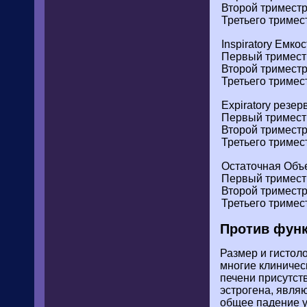
Второй тримест
Третьего тримес
Inspiratory Емкос
Первый тримест
Второй тримест
Третьего тримес
Expiratory резер
Первый тримест
Второй тримест
Третьего тримес
Остаточная Объ
Первый тримест
Второй тримест
Третьего тримес
Против функ
Размер и гистол
многие клиничес
печени присутст
эстрогена, явля
общее падение у