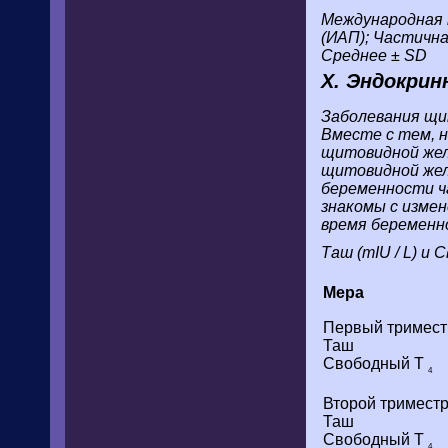
Международная 
(ИАП); Частична
Среднее ± SD
X. Эндокрин
Заболевания щи
Вместе с тем, 
щитовидной желе
щитовидной жел
беременности ч
знакомы с изме
время беременн
Таш (mIU / L) и
Мера
Первый тримест
Таш
Свободный Т
4
Второй тримест
Таш
Свободный Т
4