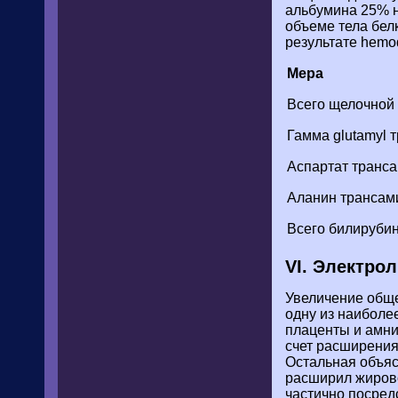
альбумина 25% н
объеме тела бел
результате hemod
Мера
Всего щелочной 
Гамма glutamyl 
Аспартат транса
Аланин трансами
Всего билирубина
VI. Электрол
Увеличение обще
одну из наиболе
плаценты и амни
счет расширения 
Остальная объясн
расширил жирово
частично посред