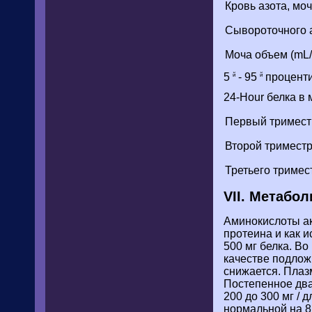
Кровь азота, мо
Сывороточного а
Моча объем (mL/
5
- 95
процент
й
й
24-Hour белка в 
Первый тримест
Второй тримест
Третьего тримес
VII. Метабо
Аминокислоты ак
протеина и как и
500 мг белка. В
качестве подлож
снижается. Плаз
Постепенное два
200 до 300 мг /
нормальной на 8