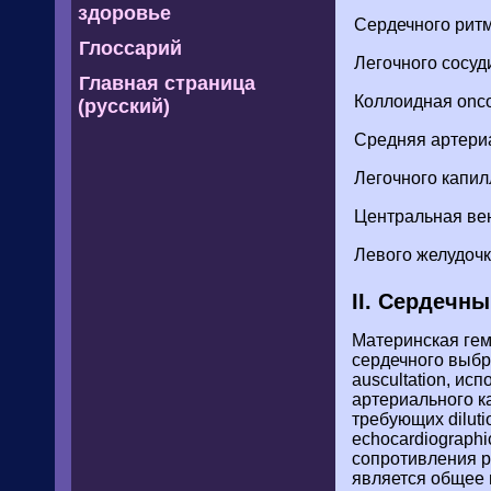
здоровье
Сердечного рит
Глоссарий
Легочного сосуд
Главная страница
Коллоидная onco
(русский)
Средняя артери
Легочного капи
Центральная ве
Левого желудочк
II. Сердечн
Материнская гем
сердечного выбр
auscultation, и
артериального к
требующих dilut
echocardiograph
сопротивления р
является общее 