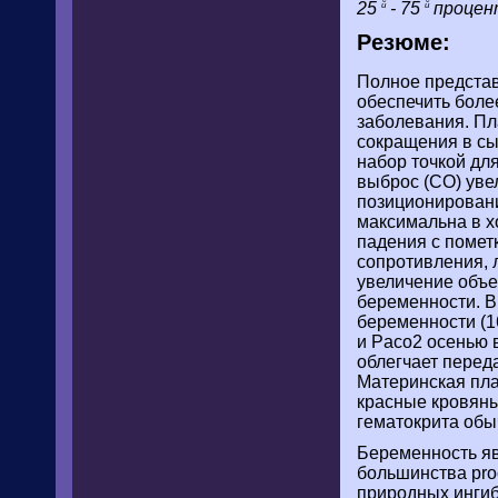
25
- 75
процен
й
й
Резюме:
Полное предста
обеспечить боле
заболевания. Пл
сокращения в сы
набор точкой дл
выброс (CO) уве
позиционировани
максимальна в х
падения с помет
сопротивления, 
увеличение объе
беременности. B
беременности (16
и Paco2 осенью 
облегчает переда
Материнская пла
красные кровяны
гематокрита обы
Беременность яв
большинства pro
природных ингиб