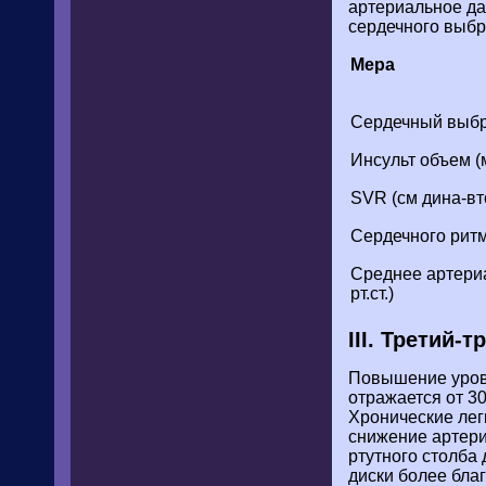
артериальное да
сердечного выбро
Мера
Сердечный выбро
Инсульт объем (
SVR (см дина-вт
Сердечного ритма
Среднее артери
рт.ст.)
III. Третий-
Повышение уровн
отражается от 3
Хронические лег
снижение артери
ртутного столба 
диски более бла