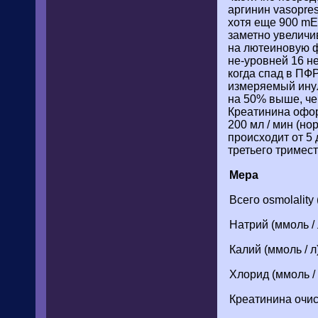
аргинин vasopres
хотя еще 900 mE
заметно увеличи
на лютеиновую 
не-уровней 16 н
когда спад в ПФР
измеряемый инул
на 50% выше, че
Креатинина офор
200 мл / мин (но
происходит от 5 
третьего тримест
Мера
Всего osmolality 
Натрий (ммоль / 
Калий (ммоль / л
Хлорид (ммоль / 
Креатинина очист