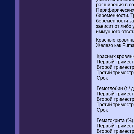
расширения в со
Периферических 
беременности. Т
беременности зак
зависит от либо
иммунного ответ
Красные кровяны
Железо как Fumar
Красных кровяны
Первый тримест
Второй тримест
Третий триместр
Срок
Гемоглобин (г / д
Первый тримест
Второй тримест
Третий триместр
Срок
Гематокрита (%)
Первый тримест
Второй тримест