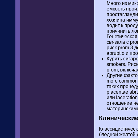
Много из мик
емкость прои
простагландин
хозяина имму
водит к прод
причинить ло
Генетическая
связала с pro
риск prom 3 д
abruptio и п
Курить сигаре
smokers. Риск
prom, включа
Другие факто
more commonl
таких процед
placentae ab
или lacerati
отношение не
материнскими
Клинические
Классицистическ
бледной желтой 