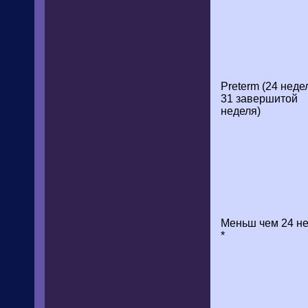
Preterm (24 неде
31 завершитой
неделя)
Меньш чем 24 н
*