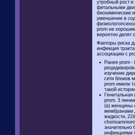
утробный рост 
фетальными движ
биохимические и
уменшение в сод
физиологопсихол
prom не хорошим
вероятно делят 
Факторы риска д
инфекция тракта
ассоциацию с pro
Ранее prom -
рецидивирова
изучение ди
сети блоков 
prom имели т
такой истории
Генитальная 
prom. 3 лини
(a) женщины 
мембранами д
жидкости, 22
chorioamnioni
значительно 
инфекциями т