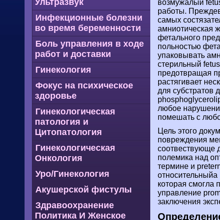
Ультразвук
возмужалый fetu
работы. Прежде
Инфекционные болезни
самых состязател
во время беременности
амниотическая ж
фетального пред
Боль управления в ходе
польностью фет
работ и доставки
упаковывать амн
стерильный fetus
Гинекология
предотвращая про
растягивает нес
Фокус на психическое
для субстратов 
здоровье
phosphoglyceroli
любое нарушение
Гинекологическая
помешать с любо
патология и
Цель этого доку
Цитопатология
повреждения мем
Гинекологическая
соотвествующе 
Онкология
полемика над оп
термине и preter
Уро/Гинекология
относительныйа р
которая смогла 
Акушерской фистулы
управление prom
заключения эксп
Здравоохранение
Политика И Женское
Определение