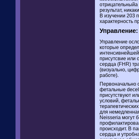
отрицательныйа 
результат, ника
В изучении 203 
характерность п
Управление:
Управление осло
которые определ
интенсивнейшей 
присутсвие или 
сердца (FHR) тр
(визуально, циф
работе).
Первоначально оц
фетальные decel
присутствуют ил
условий, феталь
терапевтических
для немедленная
Neisseria могут 
профилактирован
происходит. В п
сердца и утробн