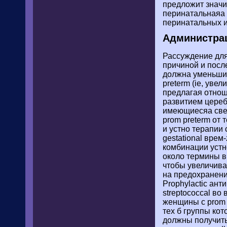
предложит значи
перинатальнаяа 
перинатальных и
Администрац
Рассуждение для
причиной и после
должна уменьшит
preterm (ie, ув
предлагая отнош
развитием цереб
имеющиесяа свед
prom preterm от
и устно терапии
gestational врем
комбинации устно
около термины в
чтобы увеличиват
на предохранении
Prophylactic ан
streptococcal во
женщины с prom 
тех б группы ко
должны получить