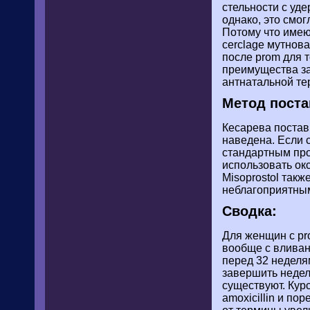
стельности с уд
однако, это смог
Потому что имею
cerclage мутнова
после prom для 
преимущества з
антнатальной те
Метод поста
Кесарева постав
наведена. Если c
стандартным про
использовать ок
Misoprostol так
неблагоприятным
Сводка:
Для женщин с pr
вообще с вливан
перед 32 неделя
завершить недели
существуют. Кур
amoxicillin и п