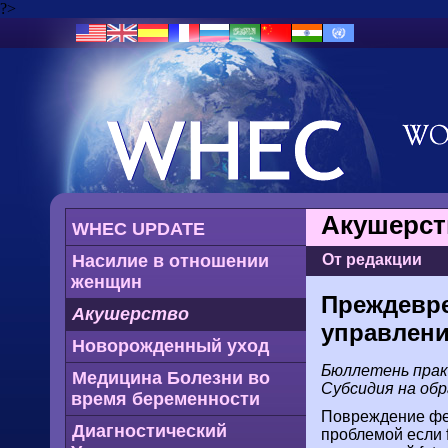
?>
Акушерст
WHEC UPDATE
Насилие в отношении
От редакции
женщин
Преждевре
Акушерство
управлен
Новорожденный уход
Бюллетень практ
Медицина Болезни во
Субсидия на об
время беременности
Повреждение фет
Диагностический
проблемой если 