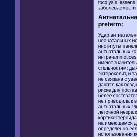
tocolysis lessen
заболеваемости p
Антнатальна
preterm:
Удар антнатальн
неонатальных ис
институты панел
антнатальных ко
интра-amniotice
имеют значитель
стельностям: дых
энтероколит, и 
не связана с ув
даются как позд
риске для постав
более состязател
не приводила к 
антнатальных гл
легочной незрело
кортикостероида 
на имеющемся до
определенно есл
использования ко