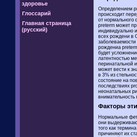
здоровье
Определением p
Глоссарий
происходит перед
от нормального 
Главная страница
preterm может п
(русский)
индивидуально ил
всех рождени в 
заболеваемости 
рождениа preter
будет усложнение
латентностью м
перинатальной ин
может вести к з
в 3% из стельнос
состояние на по
последствиях pro
неонатальных ри
внимательность 
Факторы эти
Нормальные фета
они выдерживают
того как термин
причиняют их ст