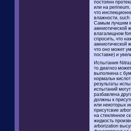
постоянн протек
или на perineum
что инспекционн
влажности, such
Самым лучшим м
амниотической ж
влагалищном for
спросить, что на
амниотической ж
что оно может у
поставке) и увел
Испытания Nitraz
то диагноз може
выполнена с бума
нормальн кислотн
результаты испы
испытаний могут
разбавлена друг
должны к присутс
или некоторых и
присутсвие arbor
на стеклянное с
жидкость произво
arborization выс