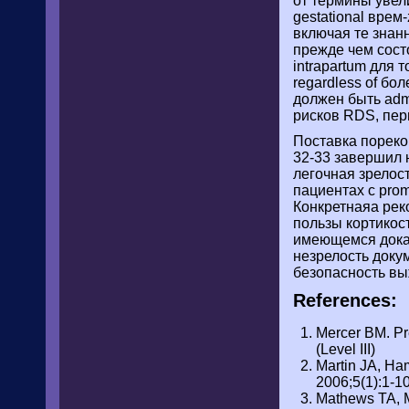
от термины увел
gestational вре
включая те знан
прежде чем сост
intrapartum для 
regardless of б
должен быть adm
рисков RDS, пер
Поставка пореком
32-33 завершил 
легочная зрелос
пациентах с prom
Конкретнаяа реко
пользы кортикос
имеющемся доказ
незрелость доку
безопасность вы
References:
Mercer BM. Pr
(Level III)
Martin JA, Ham
2006;5(1):1-101
Mathews TA, Ma