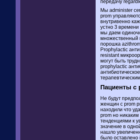
передачу regard
Мы administer с
prom управляютс
внутривенно кажд
устно 3 времени 
мы даем одиночну
множественный к
порошка azithro
Prophylactic ан
resistant микроо
могут быть трудн
prophylactic ан
антибиотическое
терапевтическим, 
Пациенты с 
Не будут предпо
женщин с prom p
находили что уд
prom но никаким 
тенденциями к у
значение в одной
нашло увеличенн
было оставлено 