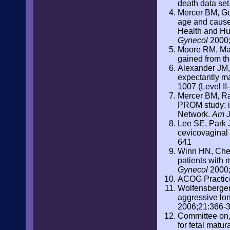
death data set
Mercer BM, Gol
age and cause 
Health and Hu
Gynecol
2000;
Moore RM, Man
gained from th
Alexander JM, 
expectantly m
1007 (Level II-
Mercer BM, Ra
PROM study: i
Network.
Am J
Lee SE, Park J
cevicovaginal
641
Winn HN, Chen
patients with 
Gynecol
2000;
ACOG Practice
Wolfensberger
aggressive lon
2006;21:366-37
Committee on, 
for fetal matur