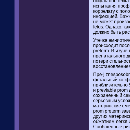
оккультное обжа
испытания профи
коррелату с пол
инфекцией. Важн
не может произв
fetus. Однако, к
должно быть рас
Утечка амниотич
происходит посл
preterm. В изуче
пренатального д
потери стельнос
восстановлением
Пре-jiznesposob
фетальный коэфф
приблизительно 
и previable prom
сохраненный сем
серьезным услож
материнские сме
prom preterm зав
других материнс
обжатием легкя и
Сообщенные риск