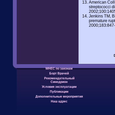
American Colle
streptococci 
2002;100:1405-
Jenkins TM, Be
premature rup
2000;183:847-8
WHEC по законам
Борт Врачей
Рекомендательный
Синедрион
Условия эксплуатации
Публикации
Дополнительные мероприятия
Наш адрес