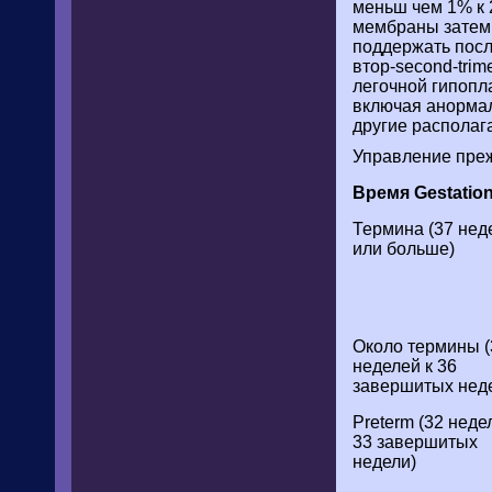
меньш чем 1% к 
мембраны затем 
поддержать пос
втор-second-tri
легочной гипопл
включая анормалн
другие располаг
Управление преж
Время Gestation
Термина (37 нед
или больше)
Около термины (
неделей к 36
завершитых нед
Preterm (32 неде
33 завершитых
недели)