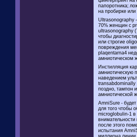
фингерпринт на 
папоротника; ло
на пробирке или
Ultrasonography 
70% женщин с pr
ultrasonography 
чтобы диагностир
или строгие oli
повреждения мемб
plaqentarna4 не
амниотическом ж
Инстилляция кар
амниотическую п
наведением ульт
transabdominall
поздно, тампон и
амниотической ж
AmniSure - буде
для того чтобы 
microglobulin-1 
внимательности 
после этого поме
испытания AmniSu
миллиона линии 