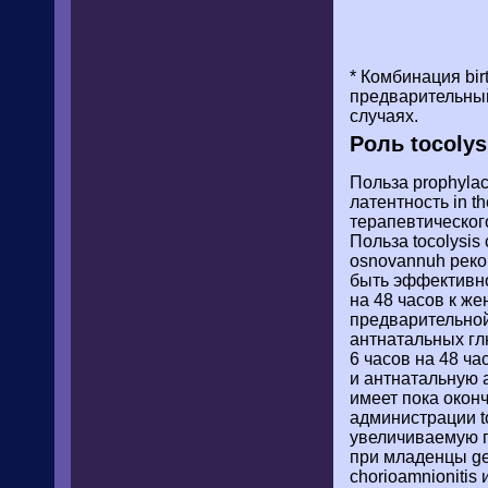
* Комбинация bir
предварительны
случаях.
Роль tocolys
Польза prophylac
латентность in t
терапевтического 
Польза tocolysis
osnovannuh реко
быть эффективно 
на 48 часов к же
предварительной
антнатальных гл
6 часов на 48 ча
и антнатальную 
имеет пока окон
администрации t
увеличиваемую п
при младенцы ge
chorioamnionitis