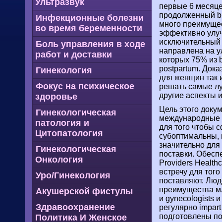
Ультразвук
первые 6 месяце
продолженный br
Инфекционные болезни
много преимущес
во время беременности
эффективно улуч
исключительный 
Боль управления в ходе
направлена на ул
работ и доставки
которых 75% из b
postpartum. Дока
Гинекология
для женщин так 
Фокус на психическое
решать самые луч
другие аспекты 
здоровье
Цель этого доку
Гинекологическая
международные 
патология и
для того чтобы с
Цитопатология
субоптимальны, 
значительно для 
Гинекологическая
поставки. Обесп
Онкология
Providers Health
встречу для тог
Уро/Гинекология
поставляют. Люд
преимущества мл
Акушерской фистулы
и gynecologists
Здравоохранение
регулярно impar
подготовлены по
Политика И Женское