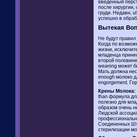
введенный перст
после хирургии, 
груди. Недавн, u
успешно в обраб
Вытекая Во
Не будут правил
Когда по возмож
жизни, исключит
младенца принес
второй половине
weaning может б
Мать должна нес
enough молоко д
engorgement. Го
Крены Молока:
than формула дл
полезно для мла
образом очень н
Людской ассоци
профессиональна
Соединенных Шта
стерилизации мо