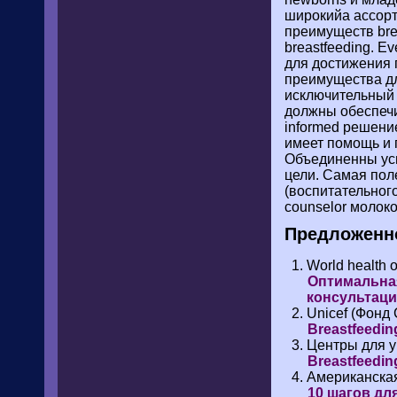
широкийа ассорт
преимуществ bre
breastfeeding. Ev
для достижения 
преимущества д
исключительный b
должны обеспечи
informed решение
имеет помощь и 
Объединенны усил
цели. Самая пол
(воспитательног
counselor молок
Предложенно
World health o
Оптимальная
консультац
Unicef (Фонд
Breastfeed
Центры для 
Breastfeedin
Американска
10 шагов дл