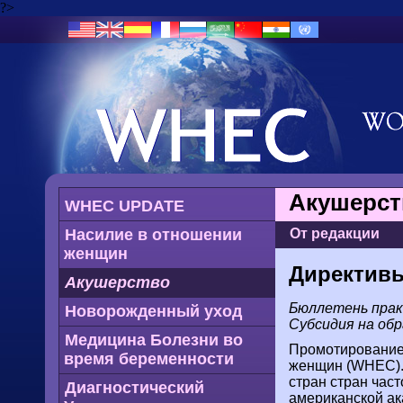
?>
Акушерст
WHEC UPDATE
Насилие в отношении
От редакции
женщин
Директивы 
Акушерство
Бюллетень практ
Новорожденный уход
Субсидия на об
Медицина Болезни во
Промотированием
время беременности
женщин (WHEC). 
стран стран часто
Диагностический
американской ак