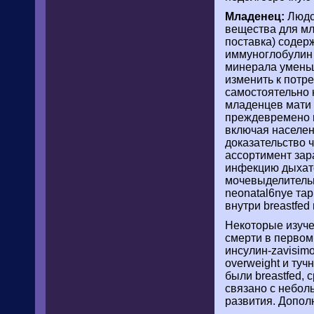
Младенец:
Людск
вещества для мла
поставка) содер
иммуноглобулин 
минерала уменьш
изменить к потр
самостоятельно 
младенцев мати 
преждевремено н
включая населен
доказательство 
ассортимент зар
инфекцию дыхател
мочевыделительног
neonatal6nye т
внутри breastfed
Некоторые изуч
смерти в первом 
инсулин-zavisimo
overweight и туч
были breastfed, 
связано с небол
развития. Допол