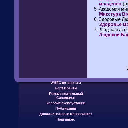
младенец
(pd
Академия мик
Микстура Br
Здоровые Лю
Здоровье ма
Людская асс
Людской Ба
WHEC по законам
Борт Врачей
Рекомендательный
Синедрион
Условия эксплуатации
Публикации
Дополнительные мероприятия
Наш адрес