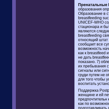
Пренатальные И
образования опр
Образование в с
breastfeeding s
UNICEF-WHO сод
стационара и бы
являются следую
breastfeeding с
относящий штат h
сообщает все су
возможность нача
как к breastfeed
не дать breastfe
показано. 7) обл
их пребывания ст
сигналы или сиг
груди путем не о
для того чтобы у
воспитать устан
Поддержка Postp
женщине и ей ne
предпочтительн 
как по возможнос
подготавливать 