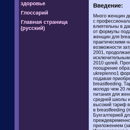
здоровье
Введение:
Глоссарий
Много женщин де
с профессионала
Главная страница
влиятельны в да
(русский)
от формулы пода
женщин для brea
практическими на
возможности зат
2001, продолжаем
исключительными
2010 целей. Про
поощрение образ
ukreplenno1 фор
подавая приобре
breastfeeding. 
молодо чем 20 л
питания для жен
средней школы ил
высокий тариф в
в breastfeeding 
Бухгалтерией дл
преждевременног
приложением (за