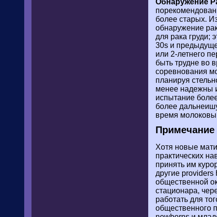
Обнаружение Ра
порекомендован 
более старых. И
обнаружение рак
для рака груди;
30s и предыдуще
или 2-летнего п
быть трудне во 
соревнования мо
планируя стельн
менее надежны из
испытание более
более дальнеишую
время молоковы
Примечание 
Хотя новые мати
практических нав
принять им курор
другие providers
общественной ок
стационара, чер
работать для то
общественного п
newborns и млад