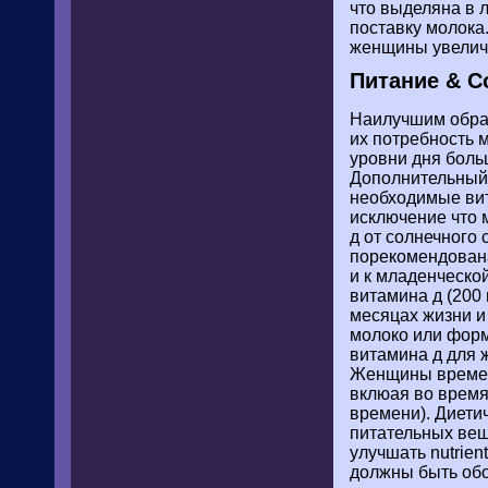
что выделяна в 
поставку молока.
женщины увеличи
Питание & Co
Наилучшим образ
их потребность 
уровни дня боль
Дополнительный 
необходимые вит
исключение что 
д от солнечного 
порекомендована
и к младенческо
витамина д (200
месяцах жизни и
молоко или форм
витамина д для 
Женщины времени
вклюая во время
времени). Диети
питательных вещ
улучшать nutrie
должны быть обо