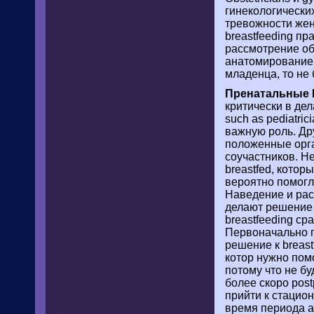
гинекологически
тревожности жен
breastfeeding п
рассмотрение об
анатомирование 
младенца, то не 
Пренатальные 
критически в дел
such as pediatri
важную роль. Дру
положенные орга
соучастников. Не
breastfed, кото
вероятно помогл
Наведение и рас
делают решение
breastfeeding с
Первоначально п
решение к breast
котор нужно пом
потому что не бу
более скоро pos
прийти к стацио
время периода a