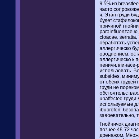
9.5% из breastf
часто сопровожен
ч. Этап груди б
будет стафилоко
причиной гнойни
parainfluenzae ю,
cloacae, serrati
обработать успе
аллергическо буд
оводнением, ост
аллергическо к 
пеничиллинасе-p
использовать. В
subsides, миним
от обеих грудей 
груди не пореко
обстоятельствах
unaffected груд
используемые для
ibuprofen, безоп
завоевательно, 
Гнойничок диагн
познее 48-72 ча
дренажом. Множе