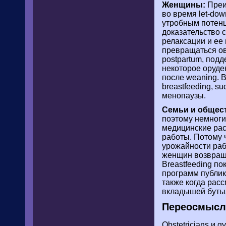
Женщины:
Преи
во время let-do
утробным потенц
доказательство 
релаксации и ее
превращаться ов
postpartum, под
некоторое оруден
после weaning. 
breastfeeding, s
менопаузы.
Семьи и общес
поэтому немноги
медицинские рас
работы. Потому 
урожайности раб
женщин возвраща
Breastfeeding п
программ публик
также когда рас
вкладышей буты
Переосмысли
Obstetricians и 