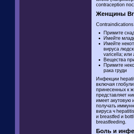
contraception по
Женщины Bre
Contraindication
Примите снад
Имейте младе
Имейте некот
вируса людско
varicella; ил
Вещества прин
Примите неко
рака груди
Инфекции hepati
включая глобулин
принесенных к ж
представляет ни
имеет акутовую и
получать иммунн
вируса ч hepati
и breastfed и bo
breastfeeding.
Боль и инфе