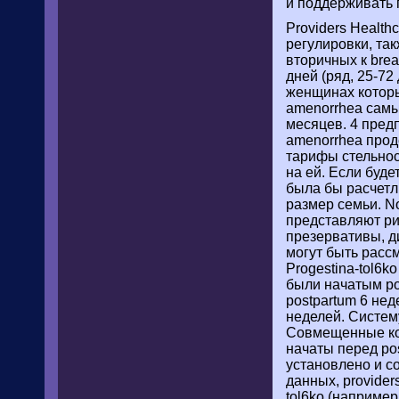
и поддерживать
Providers Healt
регулировки, та
вторичных к brea
дней (ряд, 25-72
женщинах которы
amenorrhea самы
месяцев. 4 пред
amenorrhea прод
тарифы стельнос
на ей. Если буде
была бы расчетл
размер семьи. N
представляют ри
презервативы, д
могут быть расс
Progestina-tol6k
были начатым po
postpartum 6 не
неделей. Систему
Совмещенные кон
начаты перед po
установлено и с
данных, provider
tol6ko (например