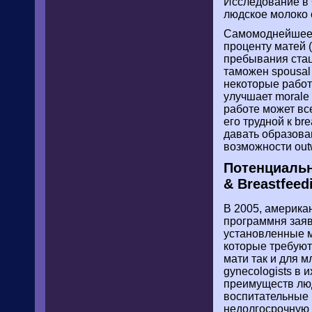
Исследование в 
людское молоко 
Самомоднейшее о
проценту матей (
пребывания стац
таможен spousal
некоторые работ
улучшает morale
работе может вс
его трудной к br
давать образова
возможности out
Потенциаль
& Breastfeed
В 2005, америка
программня заяв
установленные м
которые требуют
мати так и для м
gynecologists в 
преимуществ люд
воспитательные 
недолгосрочную 