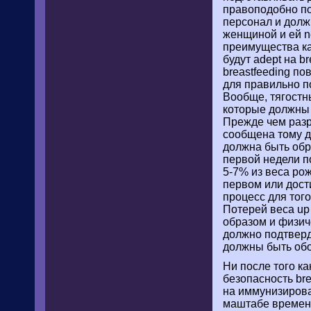
правоподобно по
персонал и долж
женщиной и ей n
преимущества ка
будут adept на 
breastfeeding п
для правильно п
Вообще, тягостны
которые должны н
Прежде чем разр
сообщена тому д
должна быть обр
первой недели п
5-7% из веса рож
первом или дости
процесс для тог
Потерей веса up
образом и физич
должно подтверд
должны быть обо
Ни после того ка
безопасность bre
на иммунизирова
маштабе времени