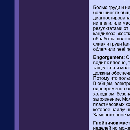
Болью груди и н
большинств общи
диагностирована
ниппели, или ма
результатами от
кандидоза, жестк
обработка должн
сливк и груди la
облегчили healin
Engorgement:
Он
водит к вполне,
защелк-na и мол
должны обеспечи
Потому что польз
В общем, электр
одновременно бо
холодном, безоп
загрязнение. Мо
пластмасовых ко
которое наилучш
Замороженное мо
Гнойничок маст
неделей но может