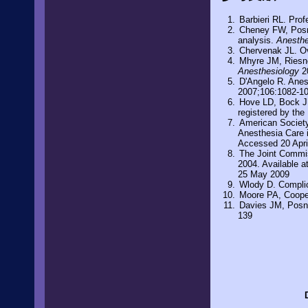
Barbieri RL. Prof
Cheney FW, Posne
analysis.
Anesthe
Chervenak JL. Ove
Mhyre JM, Riesne
Anesthesiology
2
D'Angelo R. Anest
2007;106:1082-1
Hove LD, Bock J, 
registered by the
American Society
Anesthesia Care i
Accessed 20 Apri
The Joint Commiss
2004. Available a
25 May 2009
Wlody D. Complic
Moore PA, Cooper
Davies JM, Posner
139