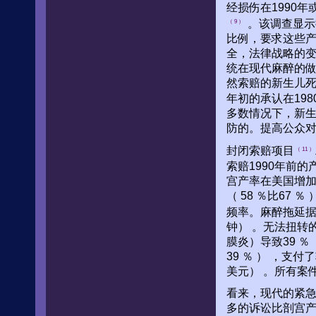
经损伤在1990
。该调查显示
（ 9 ）
比例，要求这些
全，法律战略的变
统在现代麻醉的
然索赔的新生儿死
年初的承认在19
多数情况下，新生儿
防的。提高公众
封闭索赔项目
（ 11 ）
索赔1990年前的
宫产率在美国增加
（ 58 ％比67
频率。麻醉拖延据称
钟） 。无法扭转
膜炎）导致39 ％
39 ％ ） ，支
美元） 。所有案
看来，现代的紧
多的诉讼比剖宫产