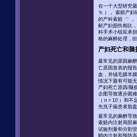
在一个大型研究最
％ ） 。索赔产
的产科索赔
。
（ 3 ）
献产妇损伤相比
科手术小组应承担
格的麻醉处理，
产妇死亡和脑
最常见的原因麻醉
亡原因发表的报
血，并绒毛膜羊膜
情况下最有可能
产妇死亡原因/脑
企图导致逐步困
（ n = 10 
先兆子痫患者胎盘（ 
最常见的麻醉导致产
索赔内注射局部麻
试验剂量和分割
鞘内注射和预防高