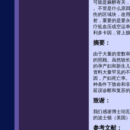
可能是麻醉有关
。不管是什么原
伤的区域块，改用酒
射，重要的是要永远
疗低血压或空运单
利多卡因，肾上
摘要：
由于大量的变数
的照顾。虽然较
的孕产妇和新生
资料大量罕见的
因，产妇死亡率
种条件下致命和
延误诊断和复苏的高
致谢：
我们感谢博士珀瓦
的波士顿（美国
参考文献：