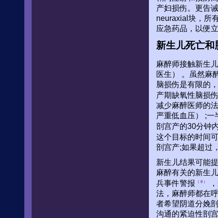
产妇损伤。更告诫
neuraxia
应急药品，以便
新生儿死亡和
麻醉师接触新生儿伤
医生） 。虽然麻
脑损伤是有限的
产期缺氧性脑损
减少麻醉医师的法
严重低血压） ;
剖宫产的30分钟
这个目标的时间可
剖宫产;如果超过
新生儿结果可能
麻醉有关的新生儿
兵事件警报
，
（ 8 ）
法，麻醉师都在呼
者希望阴道分娩剖
沟通的紧迫性剖