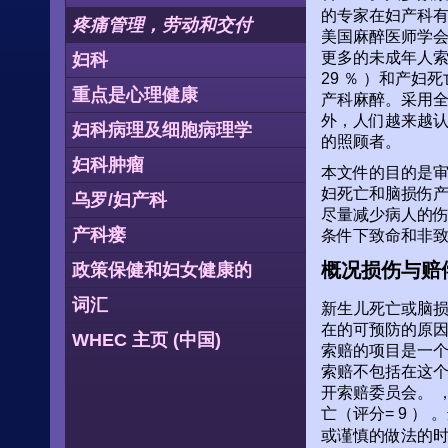
的专家在妇产科有专
疼痛管理，劳动和交付
美国麻醉医师学会
更多的未成年人
妇科
29 ％ ）和产妇
重点是心理健康
产科麻醉。采用
外，人们越来越认识
妇科病理及细胞病理学
的照顾者。
妇科肿瘤
本文件的目的是
妇死亡和脑损伤产
乌罗/妇产科
尽量减少病人的
产科瘘
条件下致命和非
概况损伤与赔
政策保健和妇女健康的
词汇
新生儿死亡或脑
在的可预防的原
WHEC 主页 (中国)
索赔的项目是一个
索赔不包括在这
开索赔委员会。 ，
亡（评分= 9 
或谨慎的做法的