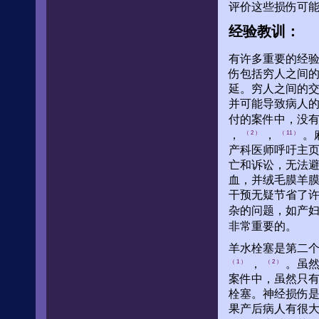
评价这些损伤可
经验教训：
有许多重要的经验
伤包括穷人之间
延。穷人之间的
并可能导致病人
付的案件中，没有
，
，
。
（ 2 ）
（ 11 ）
产科医师呼吁主
亡和诉讼，无法
血，并绒毛膜羊膜
干预无疑节省了
杂的问题，如产
非常重要的。
羊水栓塞是第二个
，
。虽然
（ 1 ）
（ 2 ）
案件中，虽然只有
栓塞。神经损伤
果产后病人有很