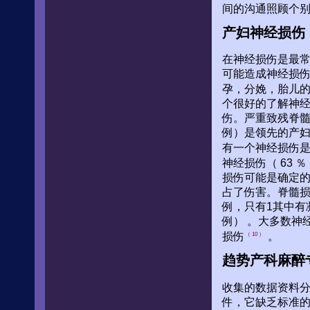
间的沟通照顾个
产妇神经损伤
在神经损伤是最
可能造成神经损
孕，分娩，胎儿
个很好的了解神
伤。严重致残脊髓
例）是领先的产妇
有一个神经损伤
神经损伤（ 63
损伤可能是确定的1
占了伤害。脊髓损伤
例，只有1其中有凝
例） 。大多数神
损伤
。
（ 10 ）
趋势产科麻醉
收集的数据资料
件，它缺乏标准