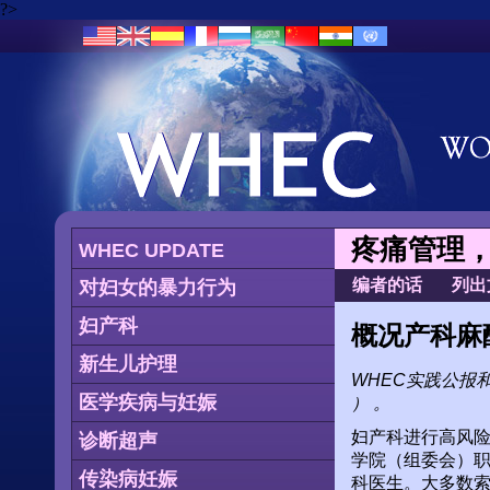
?>
疼痛管理
WHEC UPDATE
编者的话
列出
对妇女的暴力行为
妇产科
概况产科麻
新生儿护理
WHEC实践公报
医学疾病与妊娠
） 。
妇产科进行高风险
诊断超声
学院（组委会）职
传染病妊娠
科医生。大多数索