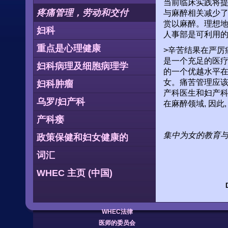
当前临床实践将
疼痛管理，劳动和交付
与麻醉相关减少了1
赏以麻醉。理想地
妇科
人事部是可利用
重点是心理健康
>辛苦结果在严厉
是一个充足的医疗征兆
妇科病理及细胞病理学
的一个优越水平在
女。痛苦管理应
妇科肿瘤
产科医生和妇产
乌罗/妇产科
在麻醉领域, 因
产科瘘
集中为女的教育
政策保健和妇女健康的
词汇
WHEC 主页 (中国)
WHEC法律
医师的委员会