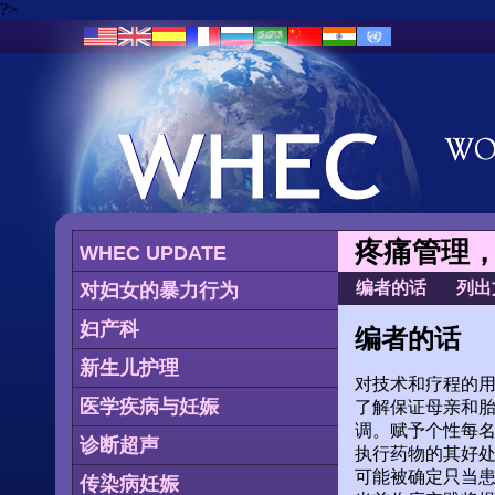
?>
疼痛管理
WHEC UPDATE
编者的话
列出
对妇女的暴力行为
妇产科
编者的话
新生儿护理
对技术和疗程的
医学疾病与妊娠
了解保证母亲和
调。赋予个性每名
诊断超声
执行药物的其好处
可能被确定只当
传染病妊娠