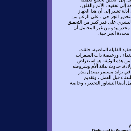
فة إلى تخفيف الألم والقلق ،
دلة تشير إلى أن هذا الجهاز
لتخدير الجراحي ، على الرغم من
البشري على قدر كبير من التحقيق
 مخدر يبدو من غير المحتمل أن
 محددة الجراحية.
عقود القليلة الماضية. خلقت
لغذاء ، ورخيصة ذات السعرات
 من هذه الوثيقة هو استعراض
لولادة. حدوث بدانة الأم وشروطه
ي تزايد مستمر بمعدل ينذر
دناء قبل العمل ، وتقديم
ل أيضا التشاور التخدير ، وخاصة
W
Dedicated to Women's