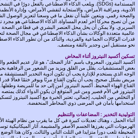
المستدامة (SDGs). ويلعب الذكاء الاصطناعي بالفعل دورًا في
الأدوية، ومراقبة الأمراض، والاستجابة لتفشي الأمراض، وإدارة الأنظ
والصحة رقمي. ويتعين علينا أن نفعل ما في وسعنا لتعزيز الوصول الشا
من أن تصبح محركا آخر لعدم المساواة. الذكاء الاصطناعي هو مجرد تقن
السريري. ولا يمكن أن يحل محل العنصر البشري في قطاعي الصحة والت
عالمية متعددة الوكالات بشأن الذكاء الاصطناعي في مجال الصحة لتح
قدرات الوكالات الجماعية والفردية، والتأكد من أن تطور الذكاء الاص
نحو مستقبل آمن وجدير بالثقة ومنصف.
تسكين أكسيد النيتروز أثناء المخاض
أكسيد النيتروز، المعروف باسم "غاز الضحك"، هو غاز عديم الطعم وا
بعض المستشفيات. يقلل من القلق ويزيد من الشعور من الرفاهية بحيث
الوجه الذي يستخدم للإدارة يجب أن تكون أدوية التخدير المستنشقة م
مريض بشكل صحيح. يجب أن يكون القناع مرنًا ويوفر ختمًا فعالًا قدر
القناع الهواء المحيط. أكسيد النيتروز آمن إلى حد ما للمريضة وطف
النيتروز في الأم قصير ومن غير المتوقع أن يكون الدواء كذلك يمتصه ال
أو التخلص من الحليب. إجمالي، تعتبر الخبرة مع أكسيد النيتروز لتسكين ا
استخدامها بأمان في المرضى ذوي المخاطر المنخفضة.
التوليدية التخدير : المضاعفات والتنظيم
أثناء الحمل ، وهناك تعديلات كبيرة في كل ما يقرب من نظام الهيئة الأ
الهرمونات التي يفرزها الجسم الأصفر والمشيمة. آثار الميكانيكية تو
المحيطة تلعب دورا متزايدا في الثلث الثاني والثالث. وكان هذا الوضع 
لرعاية طبيب التخدير للمريض الحوامل. أي نوع من المخدرات التي تص