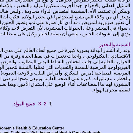
التمثيل الغذائي والاخراج. جيدا أجريت تسكين التوليد والتخدير ، بالإضا
ويمكن أن تستفيد الأم. المشيمة امتصاص الدواء محدودة ، وليس هناك أ
يؤيض أي من وكلاء التي يشيع استخدامها في تخدير الولادة. فكرة أن ا
أن تعتبر ضرورية للمريض ، قد أدى آثار ضارة على نمو وتطور الجنين 
، سواء في المختبر وعلى الحيوانات المختبرية. لأن التعرض لاحد وكلاء
يؤدي إلى تشوهات الجنين ، ينبغي أن يستند اختيار وكيل على متطلبات
السمنة والتخدير
وقد زاد انتشار البدانة بصورة كبيرة في جميع أنحاء العالم على مدى ال
الاقتصادي ، التكنولوجي ، واحداث تغييرات في نمط الحياة وفرة من ا
الحرارية العالية إلى جانب انخفاض النشاط البدني المطلوب. والغرض
الفيزيولوجيا المرضية للسمنة والتحديات التي تمثلها بالنسبة لتخدير ا
المرضية المصاحبة (مرض السكري وأمراض القلب والأوعية الدموية) ف
بالخطر ، مع تاثيرات كبيرة على الصحة العامة. وينبغي نصح المرضى الب
المشورة لهم ما المضاعفات أثناء الوضع على استباق الأمور. وهذا يشم
لتقييم مجرى الهواء.
1
2
3
جميع المواد
omen's Health & Education Center
 and Children's Well-being and Health Care Worldwide