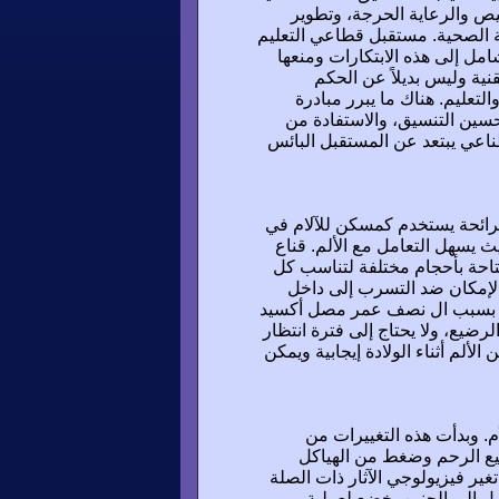
 التشخيص والرعاية الحرجة، وتطوير
مة الصحية. مستقبل قطاعي التعليم
مل إلى هذه الابتكارات ومنعها
ية وليس بديلاً عن الحكم
عليم. هناك ما يبرر مبادرة
سين التنسيق، والاستفادة من
طناعي يبتعد عن المستقبل البائس
لرائحة يستخدم كمسكن للآلام في
 يسهل التعامل مع الألم. قناع
تاحة بأحجام مختلفة لتناسب كل
 الإمكان ضد التسرب إلى داخل
لها. بسبب ال نصف عمر مصل أكسيد
رضيع، ولا يحتاج إلى فترة انتظار
لألم أثناء الولادة إيجابية ويمكن
م. وبدأت هذه التغييرات من
سيع الرحم وضغط من الهياكل
تغير فيزيولوجي الآثار ذات الصلة
ل إلى الجنين يخضع لعملية