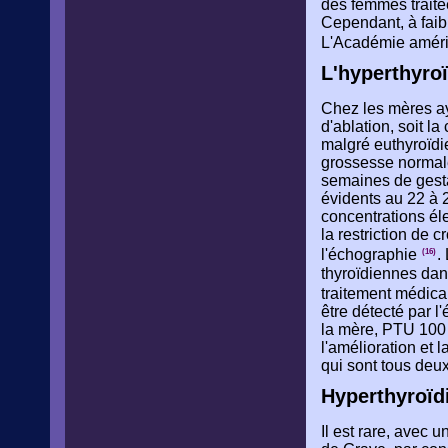
des femmes traité
Cependant, à faibl
L'Académie améric
L'hyperthyroï
Chez les mères ay
d'ablation, soit l
malgré euthyroïdi
grossesse normale
semaines de gesta
évidents au 22 à 
concentrations éle
la restriction de c
l'échographie
.
(16)
thyroïdiennes dan
traitement médica
être détecté par 
la mère, PTU 100 
l'amélioration et 
qui sont tous deu
Hyperthyroïd
Il est rare, avec