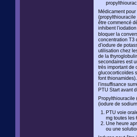
propylthiouraci
Médicament pour r
(propylthiouracil
être commencé dès
inhibent l'iodatio
bloquer la conver
concentration T3 
d'iodure de potass
utilisation chez l
de la thyroglobuli
secondaires est u
très important de
glucocorticoïdes 
font thionamides).
l'insuffisance sur
PTU Start avant d
Propylthiouracile 
(iodure de sodium
PTU voie oral
mg toutes les 
Une heure aprè
ou une solutio