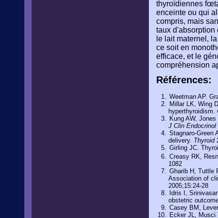
thyroïdiennes fœt
enceinte ou qui al
compris, mais sans
taux d'absorption 
le lait maternel,
ce soit en monoth
efficace, et le gé
compréhension ap
Références:
Weetman AP. Gra
Millar LK, Wing 
hyperthyroidism.
Kung AW, Jones B
J Clin Endocrinol
Stagnaro-Green A
delivery.
Thyroid
2
Girling JC. Thyro
Creasy RK, Resni
1082
Gharib H, Tuttle
Association of cl
2005;15:24-28
Idris I, Srinivas
obstetric outcom
Casey BM, Leven
Ecker JL, Musci 