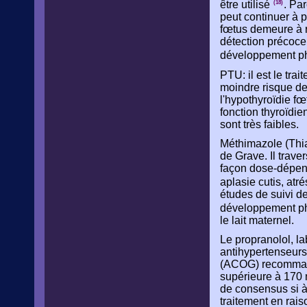
être utilisé
. Pa
(18)
peut continuer à p
fœtus demeure à ri
détection précoce 
développement phy
PTU: il est le tr
moindre risque de
l'hypothyroïdie fœ
fonction thyroïdie
sont très faibles.
Méthimazole (Thia
de Grave. Il trave
façon dose-dépend
aplasie cutis, at
études de suivi de
développement phy
le lait maternel.
Le propranolol, l
antihypertenseurs
(ACOG) recommande
supérieure à 170 
de consensus si à
traitement en rai