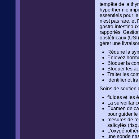
tempête de la thyr
hyperthermie impo
essentiels pour l
n'est pas rare, e
gastro-intestinau
rapportés. Gestion
obstétricaux (USI)
gérer une livraiso
Réduire la syn
Enlevez hormon
Bloquer la co
Bloquer les ac
Traiter les com
Identifier et t
Soins de soutien d
fluides et les é
La surveillanc
Examen de cat
pour guider le
mesures de ref
salicylés (ris
L'oxygénothéra
une sonde naso