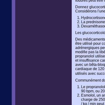
Iodures peut être 
Donnez glucocorti
Considérons l'une
Hydrocortisone
La prednisone,
Dexaméthasone
Les glucocorticoïd
Des médicaments p
être utilisé pour 
adrénergiques peut
modifie pas la li
propranolol utili
et insuffisance ca
avec un bêta-bloq
cardiaque de 120 b
utilisés avec suc
Communément dosa
Le propranolol
90 bpm, ou 20
Esmolol, un an
charge de 250 
/ kg / min peut 