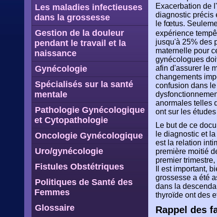
Exacerbation de l'
Les maladies infectieuses
diagnostic précis 
dans la grossesse
le fœtus. Seuleme
Gestion de la douleur
expérience tempêt
jusqu'à 25% des p
pendant le travail et la
maternelle pour ce
naissance
gynécologues doiv
Gynécologie
afin d'assurer le 
changements impor
Spécialisés sur la santé
confusion dans le
mentale
dysfonctionnement
anormales telles 
Pathologie Gynécologique
ont sur les études
et Cytopathologie
Le but de ce docu
le diagnostic et l
Oncologie Gynécologique
est la relation int
Uro/gynécologie
première moitié d
premier trimestre,
Fistules Obstétriques
Il est important, 
grossesse a été as
Politiques de Santé des
dans la descendan
Femmes
thyroïde ont des ef
Glossaire
Rappel des fa