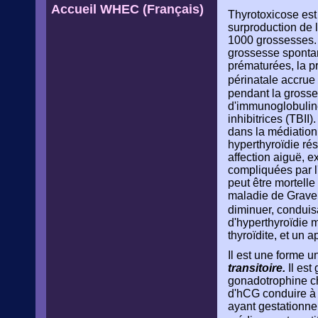
Accueil WHEC (Français)
Thyrotoxicose est 
surproduction de l
1000 grossesses. 
grossesse spontan
prématurées, la pr
périnatale accrue 
pendant la grosse
d'immunoglobuline
inhibitrices (TBII
dans la médiation 
hyperthyroïdie ré
affection aiguë, 
compliquées par l
peut être mortell
maladie de Grave h
diminuer, conduis
d'hyperthyroïdie 
thyroïdite, et un 
Il est une forme 
transitoire.
Il est
gonadotrophine ch
d'hCG conduire à 
ayant gestationnel