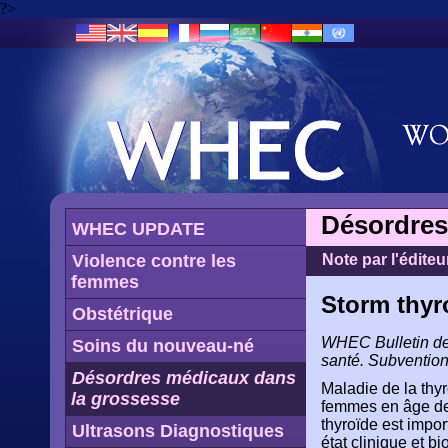
?>
Désordres
WHEC UPDATE
Violence contre les
Note par l'éditeu
femmes
Storm thyr
Obstétrique
WHEC Bulletin de 
Soins du nouveau-né
santé.
Subvention
Désordres médicaux dans
Maladie de la thy
la grossesse
femmes en âge de 
thyroïde est impor
Ultrasons Diagnostiques
état clinique et b