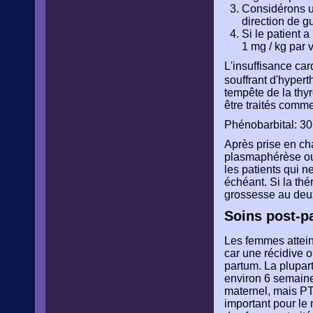
Considérons un
direction de g
Si le patient 
1 mg / kg par 
L'insuffisance ca
souffrant d'hyper
tempête de la thyr
être traités comm
Phénobarbital: 30 
Après prise en cha
plasmaphérèse ou 
les patients qui n
échéant. Si la th
grossesse au deuxi
Soins post-p
Les femmes attein
car une récidive 
partum. La plupar
environ 6 semaine
maternel, mais PT
important pour le 