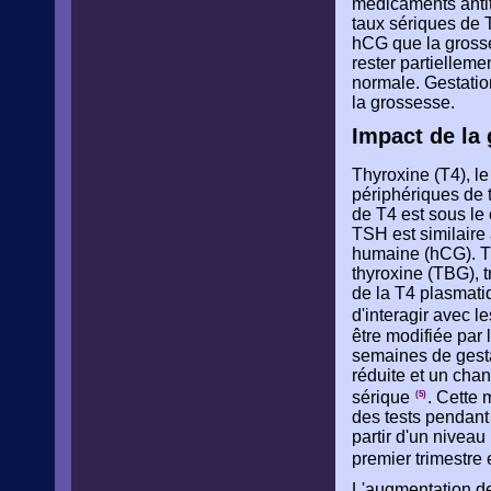
médicaments antit
taux sériques de 
hCG que la grosse
rester partiellem
normale. Gestation
la grossesse.
Impact de la 
Thyroxine (T4), le
périphériques de t
de T4 est sous le 
TSH est similaire
humaine (hCG). T4 
thyroxine (TBG), 
de la T4 plasmati
d'interagir avec l
être modifiée par 
semaines de gesta
réduite et un cha
sérique
. Cette 
(5)
des tests pendant
partir d'un nivea
premier trimestre
L'augmentation de