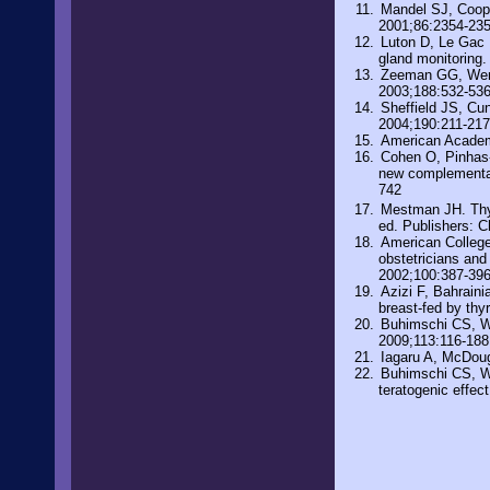
Mandel SJ, Coope
2001;86:2354-23
Luton D, Le Gac I
gland monitoring
Zeeman GG, Wende
2003;188:532-53
Sheffield JS, Cu
2004;190:211-217
American Academy
Cohen O, Pinhas-H
new complementar
742
Mestman JH. Thyr
ed. Publishers: C
American College
obstetricians an
2002;100:387-39
Azizi F, Bahraini
breast-fed by th
Buhimschi CS, We
2009;113:116-188
Iagaru A, McDoug
Buhimschi CS, We
teratogenic effec