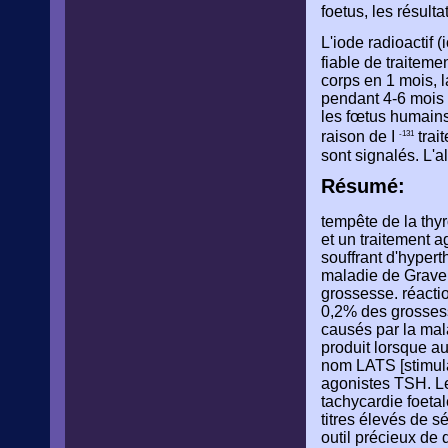
foetus, les résul
L'iode radioactif 
fiable de traitem
corps en 1 mois, 
pendant 4-6 mois 
les fœtus humains
raison de I
trai
-131
sont signalés. L'a
Résumé:
tempête de la thy
et un traitement a
souffrant d'hypert
maladie de Grave 
grossesse. réacti
0,2% des grossess
causés par la mal
produit lorsque a
nom LATS [stimula
agonistes TSH. Le
tachycardie foetal
titres élevés de 
outil précieux de