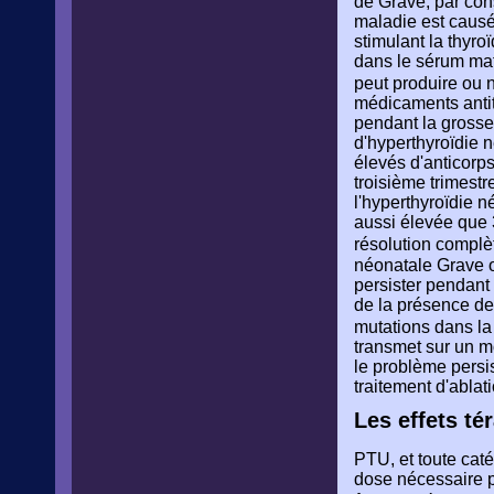
de Grave, par con
maladie est causé
stimulant la thyro
dans le sérum mate
peut produire ou 
médicaments antit
pendant la grossess
d'hyperthyroïdie 
élevés d'anticorps
troisième trimestr
l'hyperthyroïdie n
aussi élevée que 
résolution complèt
néonatale Grave o
persister pendant
de la présence de 
mutations dans la 
transmet sur un m
le problème persi
traitement d'abla
Les effets t
PTU, et toute caté
dose nécessaire p