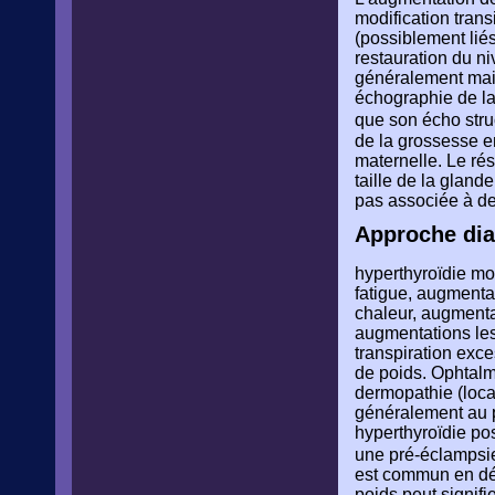
modification transi
(possiblement lié
restauration du ni
généralement main
échographie de la
que son écho stru
de la grossesse en
maternelle. Le ré
taille de la gland
pas associée à de
Approche dia
hyperthyroïdie mo
fatigue, augmentat
chaleur, augmentat
augmentations les 
transpiration exce
de poids. Ophtalmo
dermopathie (loca
généralement au p
hyperthyroïdie po
une pré-éclampsie
est commun en déb
poids peut signifi