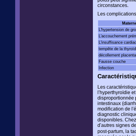
circonstances.
Les complications 
Materne
L'hypertension de gr
L'accouchement pré
L'insuffisance cardi
tempête de la thyroï
décollement placenta
Fausse couche
Infection
Caractéristiq
Les caractéristiq
l'hyperthyroïdie e
disproportionnée p
intestinaux (diarr
modification de l'
diagnostic clinique
disponibles. Chez
d'autres signes de
post-partum, la ta