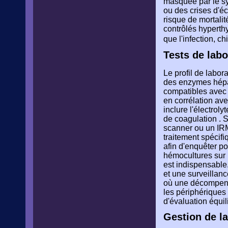
masquée par le sy
ou des crises d'é
risque de mortali
contrôlés hyperthy
que l'infection, c
Tests de labo
Le profil de labo
des enzymes hépat
compatibles avec 
en corrélation ave
inclure l'électroly
de coagulation . S
scanner ou un IRM
traitement spécifi
afin d'enquêter po
hémocultures sur m
est indispensable.
et une surveillan
où une décompensa
les périphériques 
d'évaluation équil
Gestion de la