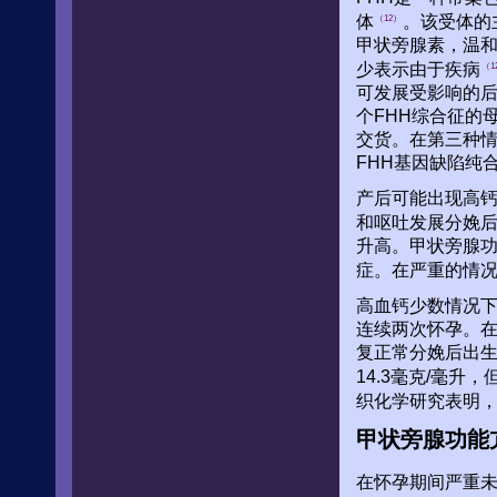
体
。该受体的
（12）
甲状旁腺素，温
少表示由于疾病
（1
可发展受影响的后
个FHH综合征的
交货。在第三种
FHH基因缺陷纯
产后可能出现高
和呕吐发展分娩
升高。甲状旁腺
症。在严重的情
高血钙少数情况下
连续两次怀孕。在
复正常分娩后出生
14.3毫克/毫
织化学研究表明
甲状旁腺功能
在怀孕期间严重未