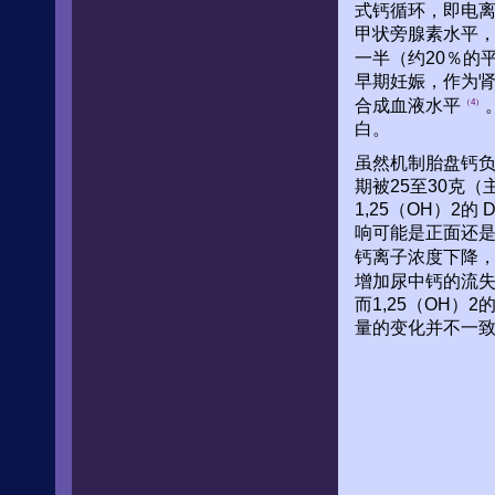
式钙循环，即电离，
甲状旁腺素水平
一半（约20％的
早期妊娠，作为肾
合成血液水平
（4）
白。
虽然机制胎盘钙
期被25至30克
1,25（OH）
响可能是正面还
钙离子浓度下降
增加尿中钙的流失
而1,25（OH
量的变化并不一