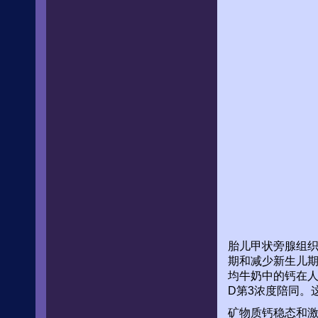
胎儿甲状旁腺组织
期和减少新生儿
均牛奶中的钙在人
D第3浓度陪同。
矿物质钙稳态和