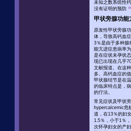
未知之数系统性
没有证明的预防
（1
甲状旁腺功能
原发性甲状旁腺功
体，导致高钙血
3％是由于多种腺
能亢进症患病率为
是在症状未孕状
现已出现在几乎7
文献报道。在这
多。高钙血症的值
甲状腺结节是在
的临床特点是，
的疗法。
常见症状及甲状
hypercalc
道，在13％的妇
1.5％，小于1
次怀孕妇女的产妇