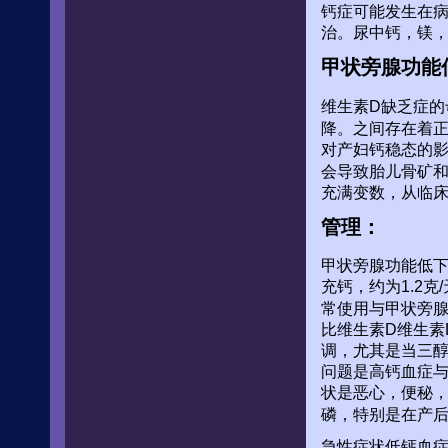
钙症可能发生在
治。尿中钙，镁，
甲状旁腺功能
维生素D缺乏症的
降。之间存在着
对产妇钙稳态的
会导致胎儿骨矿
充满变数，从临
管理：
甲状旁腺功能低
充钙，约为1.2
常使用与甲状旁
比维生素D维生素D
调，尤其是当三
问题是高钙血症
状是恶心，便秘
磷，特别是在产
急性症状低钙血症是