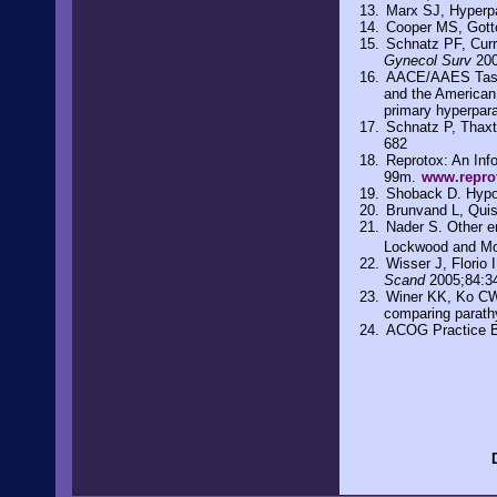
Marx SJ, Hyperpa
Cooper MS, Gott
Schnatz PF, Cur
Gynecol Surv
200
AACE/AAES Task F
and the American
primary hyperpar
Schnatz P, Thaxt
682
Reprotox: An In
99m.
www.reprot
Shoback D. Hypo
Brunvand L, Quist
Nader S. Other e
Lockwood and Mo
Wisser J, Florio
Scand
2005;84:3
Winer KK, Ko CW,
comparing parathy
ACOG Practice B