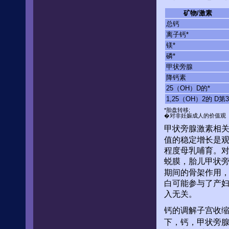
矿物/激素
总钙
离子钙*
镁*
磷*
甲状旁腺
降钙素
25（OH）D的*
1,25（OH）2的 D第3
*胎盘转移;
�对非妊娠成人的价值观
甲状旁腺激素相关
值的稳定增长是
程度母乳哺育。对
蜕膜，胎儿甲状
期间的骨架作用，
白可能参与了产
入无关。
钙的调解子宫收
下，钙，甲状旁腺