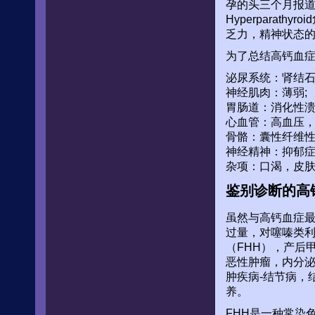
孕的头三个月报
Hyperpara
乏力，精神状态
为了总结高钙血
泌尿系统：肾结石
神经肌肉：薄弱;
胃肠道：消化性溃
心血管：高血压，
骨骼：囊性纤维性
神经精神：抑郁症，精
杂项：口渴，皮
鉴别诊断的高
虽然与高钙血症最
过量，对噻嗪类利尿
（FHH），产后
恶性肿瘤，内分泌
肿疾病-结节病，
养。
FHH是一种常染