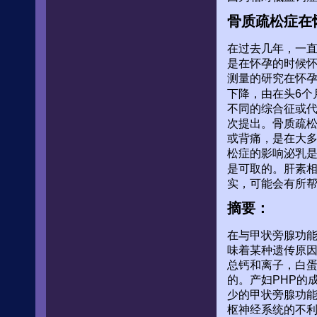
骨质疏松症在
在过去几年，一
是在怀孕的时候
测量的研究在怀孕三
下降，由在头6个
不同的综合征或
次提出。骨质疏
或背痛，是在大
松症的影响泌乳
是可取的。肝素
实，可能会有所
摘要：
在与甲状旁腺功
味着某种遗传原
总钙和离子，白蛋
的。产妇PHP的
少的甲状旁腺功
枢神经系统的不利