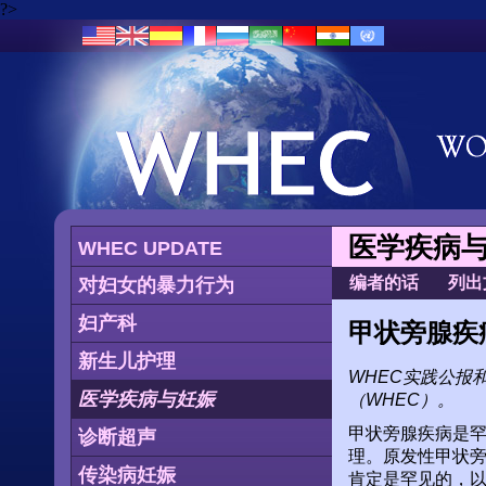
?>
医学疾病
WHEC UPDATE
编者的话
列出
对妇女的暴力行为
妇产科
甲状旁腺疾
新生儿护理
WHEC实践公报
医学疾病与妊娠
（WHEC）。
甲状旁腺疾病是
诊断超声
理。原发性甲状旁
传染病妊娠
肯定是罕见的，以