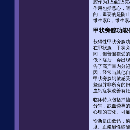
腔作为1.5至2
作用包括恶心，
的，重要的是防
维生素D，维生素
甲状旁腺功能
获得性甲状旁腺
在甲状腺，甲状
同，但普遍接受的定
低下症后，会出现
告了高产量内分泌
因，经常与其他自身
甲状旁腺钙敏感受
些但并非所有的
血钙症状改善有
临床特点包括抽搐
分钟，缺血诱导
心理的变化。可显
诊断是由低钙，磷水平
度。血浆碱性磷