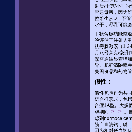
射后/千克/小时
禁忌母亲，因为维生
位维生素D。不管
水平，母乳可能
甲状旁腺功能减退症
验评估了注射人甲
状旁腺激素（1-
月八号毫克/毫升
然普通话显着增
异。肌酐清除率并
美国食品和药物管
假性：
假性包括作为共
综合征形式，包
合症1A型。大多
孕期间
。自
（12）（13）
虑到normoca
脐血血清钙，磷
因为相对低血钙