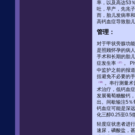
率，以及高达53
吐，早产，先兆
而，胎儿发病率
高钙血症导致胎
管理：
对于甲状旁腺功
是照顾怀孕的病人
手术和长期的胎儿
症发生率
。 
（17）
中监护之前的报
括避免不必要的
。串行测量术普
（18）
术治疗，低钙血症
发展葡萄糖酸钙，
出。间歇输注5％
钙血症可能是深
化三醇0.25至0.
轻度症状患者进
速尿，磷酸盐，