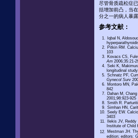
尽管骨质疏松症已
括增加前凸，当
分之一的病人暴
参考文献：
Iqbal N, Aldosouq
hyperparathyroidi
Pitkin RM. Calci
103
Kovacs CS, Fulet
Am
2006;35:21-2
Seki K, Makimura
longitudinal stud
Schnatz PF, Cur
Gynecol Surv
200
Montoro MN, Pale
842
Dahan M, Chang R
2001;98:923-925
Smith R. Parturit
Simhan HN, Carit
Seely EW. Calcio
3403
Ilekis JV, Reddy
Institute of Chi
Mestman JH. Thyr
edition; editors: