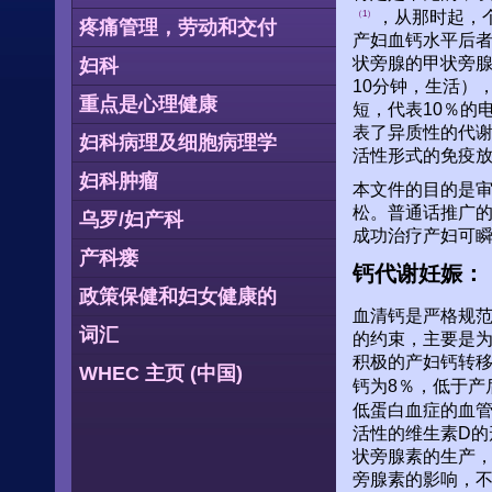
，从那时起，
（1）
疼痛管理，劳动和交付
产妇血钙水平后者
状旁腺的甲状旁腺
妇科
10分钟，生活）
重点是心理健康
短，代表10％的
表了异质性的代
妇科病理及细胞病理学
活性形式的免疫
妇科肿瘤
本文件的目的是
松。普通话推广的
乌罗/妇产科
成功治疗产妇可
产科瘘
钙代谢妊娠：
政策保健和妇女健康的
血清钙是严格规范
词汇
的约束，主要是为
积极的产妇钙转移
WHEC 主页 (中国)
钙为8％，低于产
低蛋白血症的血
活性的维生素D的
状旁腺素的生产，
旁腺素的影响，不