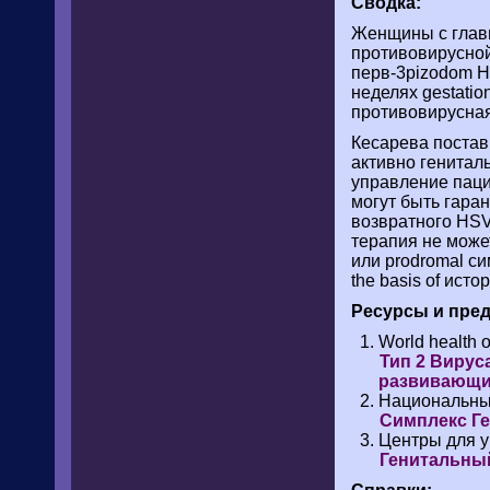
Сводка:
Женщины с глав
противовирусной
перв-3pizodom H
неделях gestati
противовирусная
Кесарева поста
активно генитал
управление паци
могут быть гаран
возвратного HSV
терапия не може
или prodromal с
the basis of ист
Ресурсы и пред
World health o
Тип 2 Вирус
развивающи
Национальные
Симплекс Г
Центры для 
Генитальны