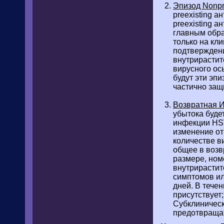
Эпизод Nonpr
preexisting 
preexisting 
главным обра
только на кл
подтверждени
внутрирастит
вирусного ос
будут эти эп
частично защ
Возвратная 
убытока буде
инфекции HSV
изменение от
количестве в
общее в возв
размере, ном
внутрирастит
симптомов ил
дней. В течен
присутствует
Субклиническ
предотвраща