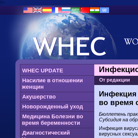
?>
Инфекцио
WHEC UPDATE
Насилие в отношении
От редакции
женщин
Инфекция 
Акушерство
во время 
Новорожденный уход
Бюллетень практ
Медицина Болезни во
Субсидия на об
время беременности
Инфекция вируса
Диагностический
вирусных сексуа