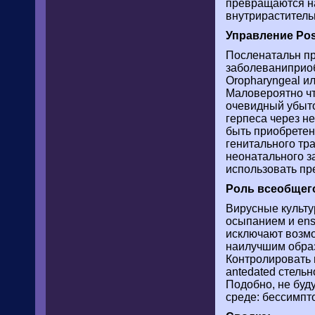
превращаются на
внутрираститель
Управление Pos
Посленатальн пр
заболеваниприоб
Oropharyngeal и
Маловероятно что
очевидный убыток
герпеса через н
быть приобретен
генитального тр
неонатального з
использовать пр
Роль всеобщего
Вирусные культу
осыпанием и ens
исключают возмо
наилучшим образ
Контролировать 
antedated стельн
Подобно, не буд
среде: бессимпт