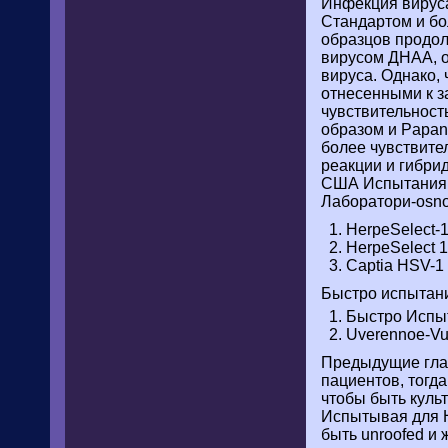
Инфекция вируса
Стандартом и бо
образцов продол
вирусом ДНАА, о
вируса. Однако,
отнесенными к з
чувствительност
образом и Papan
более чувствите
реакции и гибри
США Испытания ед
Лаборатори-osno
HerpeSelect-1
HerpeSelect 1
Captia HSV-1
Быстро испытани
Быстро Испыт
Uverennoe-V
Предыдущие глав
пациентов, тогд
чтобы быть культ
Испытывая для H
быть unroofed и