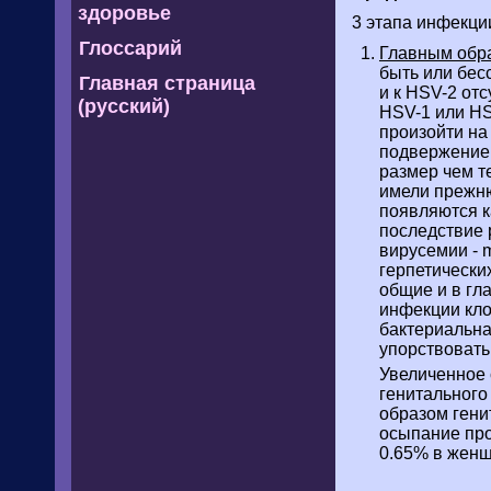
здоровье
3 этапа инфекци
Глоссарий
Главным обр
быть или бес
Главная страница
и к HSV-2 от
(русский)
HSV-1 или HS
произойти на 
подвержением
размер чем т
имели прежню
появляются к
последствие 
вирусемии - 
герпетически
общие и в гл
инфекции кло
бактериальна
упорствовать 
Увеличенное 
генитального
образом гени
осыпание про
0.65% в женщ