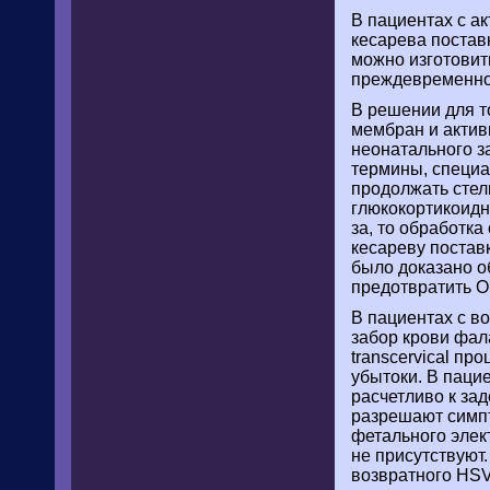
В пациентах с а
кесарева постав
можно изготовит
преждевременног
В решении для т
мембран и актив
неонатального з
термины, специа
продолжать стел
глюкокортикоидн
за, то обработк
кесареву постав
было доказано о
предотвратить 
В пациентах с в
забор крови фала
transcervical п
убытоки. В паци
расчетливо к за
разрешают симпт
фетального элек
не присутствуют
возвратного HSV 