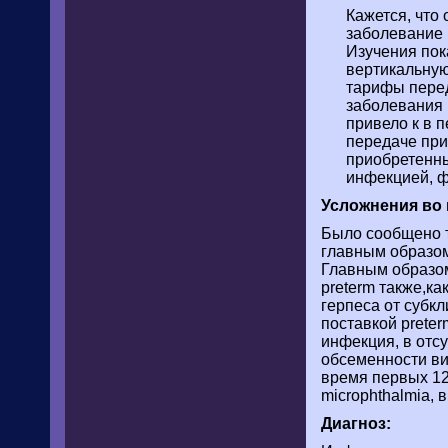
Кажется, что
заболевание 
Изучения пок
вертикальную
тарифы перед
заболевания
привело к в 
передаче при
приобретенны
инфекцией, ф
Усложнения во 
Было сообщено 
главным образом
Главным образом
preterm также,к
герпеса от субк
поставкой prete
инфекция, в отсу
обсеменности ви
время первых 12-
microphthalmia, 
Диагноз: