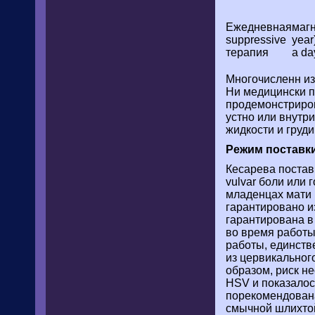
Ежедневная
магн
suppressive
year
терапия
a da
Многочисленн из
Ни медицински п
продемонстриров
устно или внутр
жидкости и груди
Режим поставки
Кесарева постав
vulvar боли или 
младенцах мати 
гарантировано и
гарантирована в
во время работы
работы, единств
из цервикальног
образом, риск н
HSV и показалось
порекомендована
смычной шлихтой;