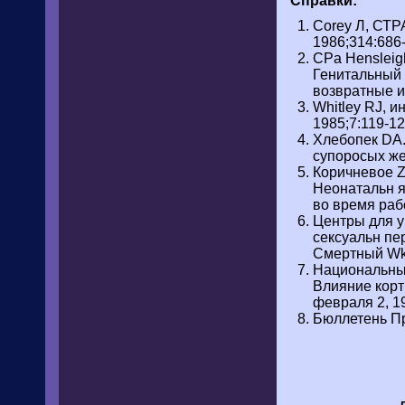
Справки:
Corey Л, СТР
1986;314:686-
CPa Hensleig
Генитальный 
возвратные ин
Whitley RJ, 
1985;7:119-126
Хлебопек DA.
супоросых же
Коричневое ZA
Неонатальн я
во время раб
Центры для у
сексуальн пе
Смертный Wkly
Национальный
Влияние корт
февраля 2, 19
Бюллетень Пр