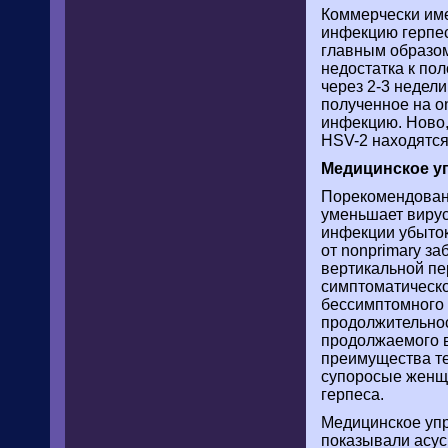
Коммерчески име
инфекцию герпес
главным образом
недостатка к по
через 2-3 недел
полученное на o
инфекцию. Ново,
HSV-2 находятся
Медицинское у
Порекомендованы
уменьшает вирус
инфекции убыток
от nonprimary з
вертикальной пе
симптоматическо
бессимптомного о
продолжительнос
продолжаемого в
преимущества те
супоросые женщи
герпеса.
Медицинское упр
показывали acycl