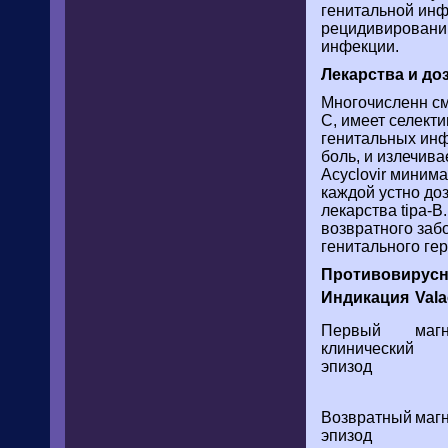
генитальной инф
рецидивировании
инфекции.
Лекарства и до
Многочисленн сме
C, имеет селект
генитальных инф
боль, и излечива
Acyclovir миним
каждой устно доз
лекарства tipa-B
возвратного заб
генитального гер
Противовирусны
Индикация
Vala
Первый
магн
клинический
эпизод
Возвратный
магн
эпизод