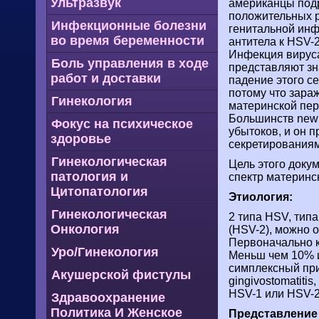
Ультразвук
американцы подр
положительных р
Инфекционные болезни
генитальной инф
во время беременности
антитела к HSV-2
Инфекция вируса
Боль управления в ходе
представляют зн
работ и доставки
падение этого се
потому что зара
Гинекология
материнской пере
Большинств newb
Фокус на психическое
убытоков, и он 
здоровье
секретированиям
Гинекологическая
Цель этого доку
патология и
спектр материнс
Цитопатология
Этиология:
Гинекологическая
2 типа HSV, типа
Онкология
(HSV-2), можно о
Первоначально к
Уро/Гинекология
Меньш чем 10% и
симплексный прич
Акушерской фистулы
gingivostomatiti
HSV-1 или HSV-2
Здравоохранение
Политика И Женское
Представление