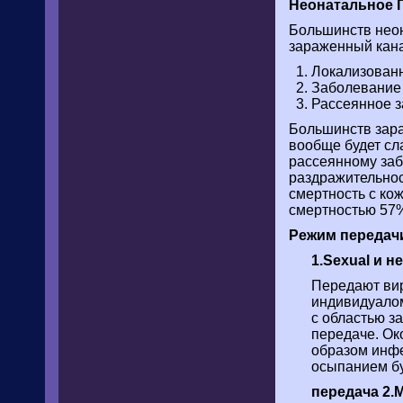
Неонатальное 
Большинств неон
зараженный кана
Локализованн
Заболевание 
Рассеянное 
Большинств зара
вообще будет сл
рассеянному забо
раздражительнос
смертность с кож
смертностью 57%
Режим передач
1.Sexual и 
Передают вир
индивидуалом 
с областью за
передаче. Ок
образом инфе
осыпанием бу
передача 2.Ma