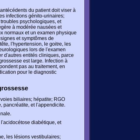
antécédents du patient doit viser à
es infections génito-urinaires;
 troubles psychologiques, et
légère à modérée nausées et
aux normaux et un examen physique
 signes et symptômes de
e, l'hypertension, le goitre, les
eurologiques lors de l'examen
 d'autres entités cliniques, parce
rossesse est large. Infection à
épondent pas au traitement, en
dication pour le diagnostic
 grossesse
voies biliaires; hépatite; RGO
 pancréatite, et l'appendicite.
énale.
l'acidocétose diabétique, et
, les lésions vestibulaires;