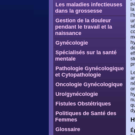
pa
Les maladies infectieuses
la
dans la grossesse
l
Gestion de la douleur
un
sé
pendant le travail et la
co
naissance
mé
Gynécologie
hy
de
Spécialisés sur la santé
ef
mentale
st
pr
Pathologie Gynécologique
Le
et Cytopathologie
am
né
Oncologie Gynécologique
or
Uro/gynécologie
hy
nu
Fistules Obstétriques
qu
dy
Politiques de Santé des
H
Femmes
Glossaire
É