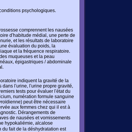
 conditions psychologiques.
 grossesse comprennent les nausées
ire d'habitude médial, une perte de
rie, et les résultats de laboratoire
e évaluation du poids, la
iaque et la fréquence respiratoire.
 des muqueuses et la peau
tonéaux, épigastriques / abdominale
l.
ratoire indiquent la gravité de la
dans l'urine, l'urine propre gravité,
miers tests pour évaluer l'état du
alcium, numération formule sanguine
thyroïdienne) peut être nécessaire
ervée aux femmes chez qui il est à
iagnostic. Dérangements de
graves de nausées et vomissements
une hypokaliémie, alcalose
du fait de la déshydratation est