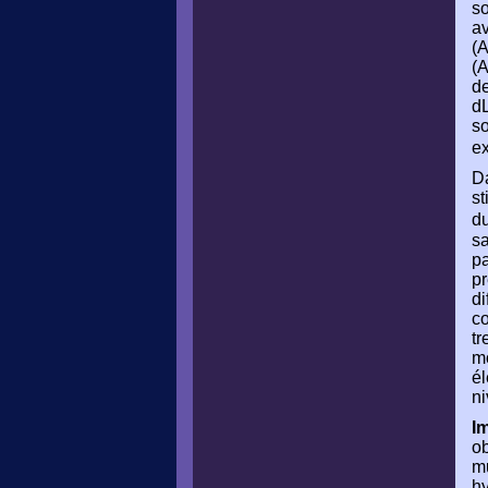
so
av
(A
(A
de
dL
so
ex
Da
st
d
sa
pa
pr
di
co
tr
mo
él
ni
I
ob
mu
hy