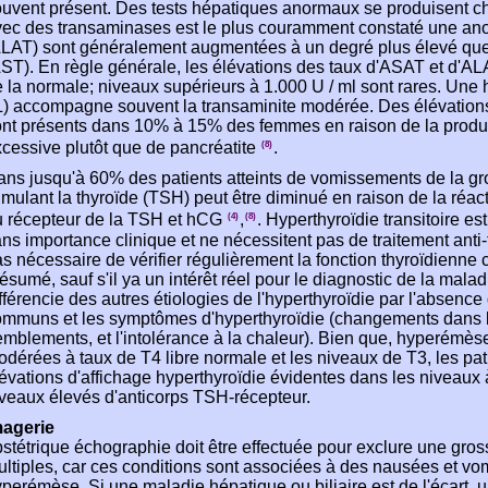
uvent présent. Des tests hépatiques anormaux se produisent ch
ec des transaminases est le plus couramment constaté une ano
LAT) sont généralement augmentées à un degré plus élevé que 
ST). En règle générale, les élévations des taux d'ASAT et d'ALA
 la normale; niveaux supérieurs à 1.000 U / ml sont rares. Une
) accompagne souvent la transaminite modérée. Des élévations 
nt présents dans 10% à 15% des femmes en raison de la produc
cessive plutôt que de pancréatite
.
(8)
ns jusqu'à 60% des patients atteints de vomissements de la g
imulant la thyroïde (TSH) peut être diminué en raison de la réact
u récepteur de la TSH et hCG
,
. Hyperthyroïdie transitoire e
(4)
(8)
ns importance clinique et ne nécessitent pas de traitement anti-
s nécessaire de vérifier régulièrement la fonction thyroïdien
ésumé, sauf s'il ya un intérêt réel pour le diagnostic de la m
fférencie des autres étiologies de l'hyperthyroïdie par l'absence
mmuns et les symptômes d'hyperthyroïdie (changements dans le
emblements, et l'intolérance à la chaleur). Bien que, hyperémès
dérées à taux de T4 libre normale et les niveaux de T3, les pati
évations d'affichage hyperthyroïdie évidentes dans les niveaux à
veaux élevés d'anticorps TSH-récepteur.
magerie
stétrique échographie doit être effectuée pour exclure une gro
ltiples, car ces conditions sont associées à des nausées et v
perémèse. Si une maladie hépatique ou biliaire est de l'écart,