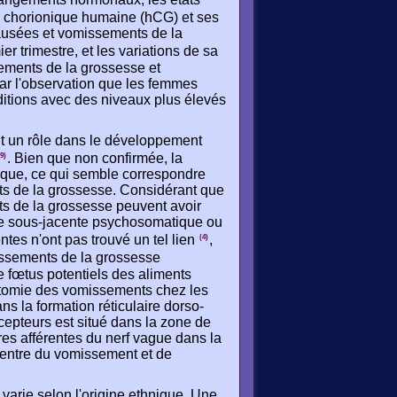
e chorionique humaine (hCG) et ses
nausées et vomissements de la
r trimestre, et les variations de sa
sements de la grossesse et
ar l'observation que les femmes
ditions avec des niveaux plus élevés
t un rôle dans le développement
. Bien que non confirmée, la
(9)
trique, ce qui semble correspondre
 de la grossesse. Considérant que
s de la grossesse peuvent avoir
ie sous-jacente psychosomatique ou
tes n'ont pas trouvé un tel lien
,
(4)
issements de la grossesse
 fœtus potentiels des aliments
natomie des vomissements chez les
s la formation réticulaire dorso-
cepteurs est situé dans la zone de
res afférentes du nerf vague dans la
centre du vomissement et de
arie selon l'origine ethnique. Une