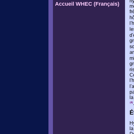
hy
Accueil WHEC (Français)
mo
fr
hô
l'
le
d'
gr
so
an
mi
gr
ri
Co
l'
l'
p
la
(4)
É
Hy
la
D