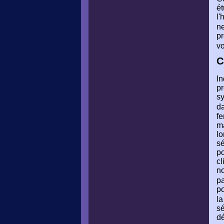
ét
l'
ne
pr
v
C
In
pr
sy
da
fe
ma
lo
sé
po
cl
no
pa
po
la
sé
dé