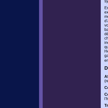
s
En
ex
mé
d'
v
b
dé
ch
in
qu
He
ga
e
D
Af
(r
Co
C
l'
T