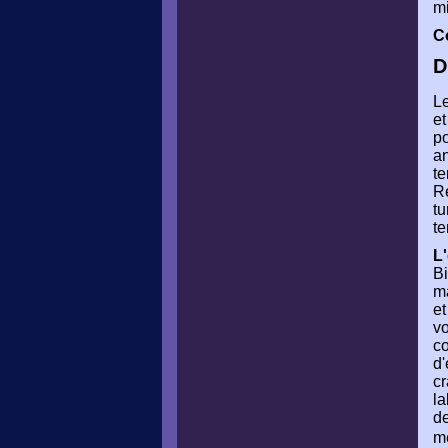
mi
C
D
Le
et
po
a
te
R
tu
te
L'
Bi
ma
et
vo
co
d'
cr
la
de
m