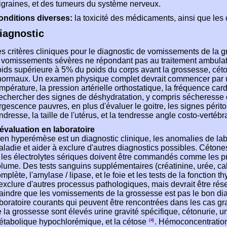
graines, et des tumeurs du système nerveux.
onditions diverses:
la toxicité des médicaments, ainsi que les
iagnostic
s critères cliniques pour le diagnostic de vomissements de la
 vomissements sévères ne répondant pas au traitement ambulato
ids supérieure à 5% du poids du corps avant la grossesse, cétonu
normaux. Un examen physique complet devrait commencer par un
mpérature, la pression artérielle orthostatique, la fréquence card
echercher des signes de déshydratation, y compris sécheresse
rgescence pauvres, en plus d'évaluer le goitre, les signes péri
ndresse, la taille de l'utérus, et la tendresse angle costo-vertébra
évaluation en laboratoire
en hyperémèse est un diagnostic clinique, les anomalies de labo
ladie et aider à exclure d'autres diagnostics possibles. Cétones 
 les électrolytes sériques doivent être commandés comme les pre
lume. Des tests sanguins supplémentaires (créatinine, urée, c
mplète, l'amylase / lipase, et le foie et les tests de la fonction 
exclure d'autres processus pathologiques, mais devrait être rés
aindre que les vomissements de la grossesse est pas le bon d
boratoire courants qui peuvent être rencontrées dans les cas 
 la grossesse sont élevés urine gravité spécifique, cétonurie, 
étabolique hypochlorémique, et la cétose
. Hémoconcentration 
(4)