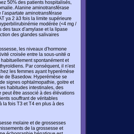
ez 50% des patients hospitalisés,
malie. Alanine aminotransférase
l'aspartate aminotransférase
T ya 2 à3 fois la limite supérieure
 hyperbilirubinémie modérée (<4 mg /
des taux d'amylase et la lipase
tion des glandes salivaires
rossesse, les niveaux d'hormone
ivité croisée entre la sous-unité α
st habituellement spontanément et
thyroïdiens. Par conséquent, il n'est
ne chez les femmes ayant hyperémèse
aladie de Basedow. Hyperémèse se
 de signes ophtalmopathie, goitre et
s habitudes intestinales, des
e peut être associé à des élévations
ents souffrant de véritables
 la fois T3 et T4 en plus à des
ssesse molaire et de grossesses
omissements de la grossesse et
 une échographie hépatique est