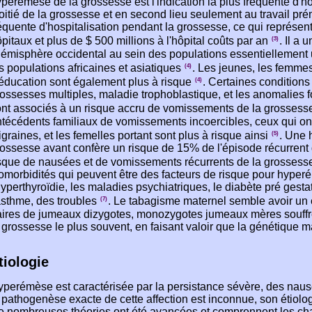
perémèse de la grossesse est l'indication la plus fréquente d'ho
itié de la grossesse et en second lieu seulement au travail pré
équente d'hospitalisation pendant la grossesse, ce qui représen
pitaux et plus de $ 500 millions à l'hôpital coûts par an
. Il a
(3)
hémisphère occidental au sein des populations essentiellement 
s populations africaines et asiatiques
. Les jeunes, les femme
(4)
éducation sont également plus à risque
. Certaines conditions 
(4)
ossesses multiples, maladie trophoblastique, et les anomalies f
nt associés à un risque accru de vomissements de la grosses
técédents familiaux de vomissements incoercibles, ceux qui ont
graines, et les femelles portant sont plus à risque ainsi
. Une 
(5)
ossesse avant confère un risque de 15% de l'épisode récurrent d
sque de nausées et de vomissements récurrents de la grossess
morbidités qui peuvent être des facteurs de risque pour hype
hyperthyroïdie, les maladies psychiatriques, le diabète pré gestat
asthme, des troubles
. Le tabagisme maternel semble avoir un e
(7)
aires de jumeaux dizygotes, monozygotes jumeaux mères souff
 grossesse le plus souvent, en faisant valoir que la génétique m
.
tiologie
perémèse est caractérisée par la persistance sévère, des nau
 pathogenèse exacte de cette affection est inconnue, son étiolog
e nombreuses théories ont été avancées et comprennent les ch