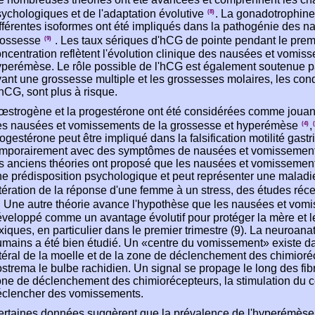
ychologiques et de l'adaptation évolutive
. La gonadotrophin
(8)
fférentes isoformes ont été impliqués dans la pathogénie des 
rossesse
. Les taux sériques d'hCG de pointe pendant le premie
(9)
ncentration reflètent l'évolution clinique des nausées et vomis
perémèse. Le rôle possible de l'hCG est également soutenue p
ant une grossesse multiple et les grossesses molaires, les con
hCG, sont plus à risque.
œstrogène et la progestérone ont été considérées comme jouan
es nausées et vomissements de la grossesse et hyperémèse
,
(4)
ogestérone peut être impliqué dans la falsification motilité gas
emporairement avec des symptômes de nausées et vomissements
s anciens théories ont proposé que les nausées et vomissement
e prédisposition psychologique et peut représenter une malad
tération de la réponse d'une femme à un stress, des études récen
. Une autre théorie avance l'hypothèse que les nausées et vom
veloppé comme un avantage évolutif pour protéger la mère et le
xiques, en particulier dans le premier trimestre (9). La neuroa
mains a été bien étudié. Un «centre du vomissement» existe dan
téral de la moelle et de la zone de déclenchement des chimioré
strema le bulbe rachidien. Un signal se propage le long des fib
ne de déclenchement des chimiorécepteurs, la stimulation du 
éclencher des vomissements.
rtaines données suggèrent que la prévalence de l'hyperémèse v