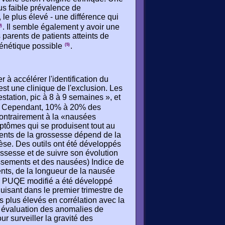
s faible prévalence de
le plus élevé - une différence qui
. Il semble également y avoir une
0)
arents de patients atteints de
énétique possible
.
(5)
à accélérer l'identification du
st une clinique de l'exclusion. Les
tation, pic à 8 à 9 semaines », et
. Cependant, 10% à 20% des
ontrairement à la «nausées
tômes qui se produisent tout au
ments de la grossesse dépend de la
se. Des outils ont été développés
ssesse et de suivre son évolution
ssements et des nausées) Indice de
ts, de la longueur de la nausée
e PUQE modifié a été développé
isant dans le premier trimestre de
s plus élevés en corrélation avec la
 évaluation des anomalies de
ur surveiller la gravité des