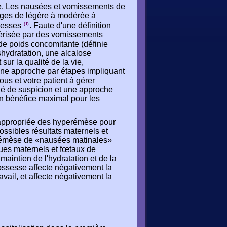
se. Les nausées et vomissements de
ages de légère à modérée à
ssesses
. Faute d'une définition
(1)
térisée par des vomissements
 de poids concomitante (définie
hydratation, une alcalose
sur la qualité de la vie,
ne approche par étapes impliquant
s et votre patient à gérer
ié de suspicion et une approche
 un bénéfice maximal pour les
n appropriée des hyperémèse pour
possibles résultats maternels et
perémèse de «nausées matinales»
isques maternels et fœtaux de
aintien de l'hydratation et de la
ossesse affecte négativement la
vail, et affecte négativement la