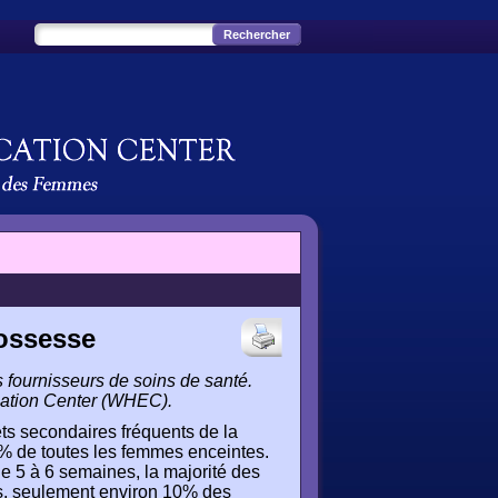
ossesse
s fournisseurs de soins de santé.
ucation Center (WHEC).
ts secondaires fréquents de la
% de toutes les femmes enceintes.
5 à 6 semaines, la majorité des
es, seulement environ 10% des