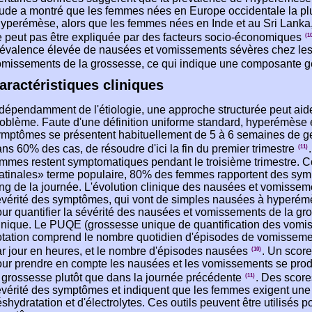
ude a montré que les femmes nées en Europe occidentale la plu
hyperémèse, alors que les femmes nées en Inde et au Sri Lanka, 
 peut pas être expliquée par des facteurs socio-économiques
(1
évalence élevée de nausées et vomissements sévères chez les p
omissements de la grossesse, ce qui indique une composante g
aractéristiques cliniques
dépendamment de l'étiologie, une approche structurée peut aider 
oblème. Faute d'une définition uniforme standard, hyperémèse e
mptômes se présentent habituellement de 5 à 6 semaines de ges
ns 60% des cas, de résoudre d'ici la fin du premier trimestre
(11)
mmes restent symptomatiques pendant le troisième trimestre. C
tinales» terme populaire, 80% des femmes rapportent des symp
ng de la journée. L'évolution clinique des nausées et vomisse
vérité des symptômes, qui vont de simples nausées à hyperémè
ur quantifier la sévérité des nausées et vomissements de la gro
inique. Le PUQE (grossesse unique de quantification des vomi
tation comprend le nombre quotidien d'épisodes de vomissemen
r jour en heures, et le nombre d'épisodes nausées
. Un scor
(10)
ur prendre en compte les nausées et les vomissements se produ
 grossesse plutôt que dans la journée précédente
. Des score
(11)
vérité des symptômes et indiquent que les femmes exigent une
shydratation et d'électrolytes. Ces outils peuvent être utilisés po