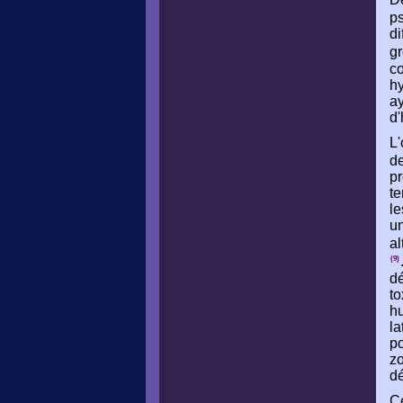
ps
di
g
co
hy
ay
d'
L'
d
pr
t
le
un
al
(9)
dé
to
hu
la
po
zo
d
Ce