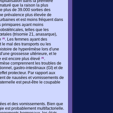
spitalisation dans la première
maturé que la raison la plus
te plus de 39.000 sorties des
 une prévalence plus élevée de
urbaines et est moins fréquent dans
s primipares ayant moins
obstétricales, telles que les
œtales (trisomie 21, anasarque),
se
. Les femmes ayant des
(4)
 le mal des transports ou les
histoire de hyperémèse lors d'une
'une grossesse ultérieure, et le
e est encore plus élevé
.
(6)
rémèse comprennent les troubles de
ionnel, gastro-intestinaux (GI) et de
ffet protecteur. Par rapport aux
rent de nausées et vomissements de
aternelle est peut-être le coupable
sées et des vomissements. Bien que
ie est probablement multifactorielle.
angements hormonaux, les états