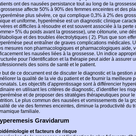
tients ont des nausées persistance tout au long de la grosses
 grossesse affecte 50% à 90% des femmes enceintes et des pl
'hyperémèse plus sévère, ce qui complique 0,3% à 2% des gro
ique et uniforme, hyperémèse est un diagnostic clinique carac
vères et difficiles à résoudre et est souvent associée à la perte
mme> 5% du poids avant la grossesse), une cétonurie, une dés
tabolique et des troubles électrolytiques ( 2). Plus que son effet 
perémèse peut entraîner de graves complications médicales. U
s mesures non pharmacologiques et pharmacologiques aide, vou
ficacement les nausées liées à la grossesse. Un indice appropr
ructurée pour l'identification et la thérapie peut aider à assurer
ofessionnels des soins de santé et le patient.
 but de ce document est de discuter le diagnostic et la gestio
éliorer la qualité de la vie du patient et de fournir la meilleure 
onatals. Les objectifs d'apprentissage sont à différencier hy
dinaire en utilisant les critères de diagnostic, d'identifier les r
perémèse et de proposer des stratégies thérapeutiques pour le m
trition. Le plus commun des nausées et vomissements de la gr
alité de vie des femmes enceintes, diminue la productivité du tra
namique familiale.
yperemesis Gravidarum
pidémiologie et facteurs de risque