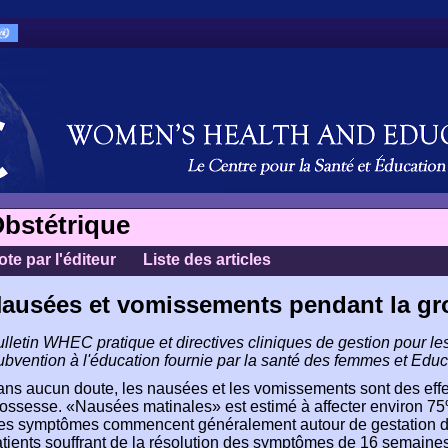
bstétrique
ote par l'éditeur
Liste des articles
ausées et vomissements pendant la gr
lletin WHEC pratique et directives cliniques de gestion pour le
bvention à l'éducation fournie par la santé des femmes et Ed
ns aucun doute, les nausées et les vomissements sont des effe
ossesse. «Nausées matinales» est estimé à affecter environ 75
es symptômes commencent généralement autour de gestation de 
tients souffrant de la résolution des symptômes de 16 semain