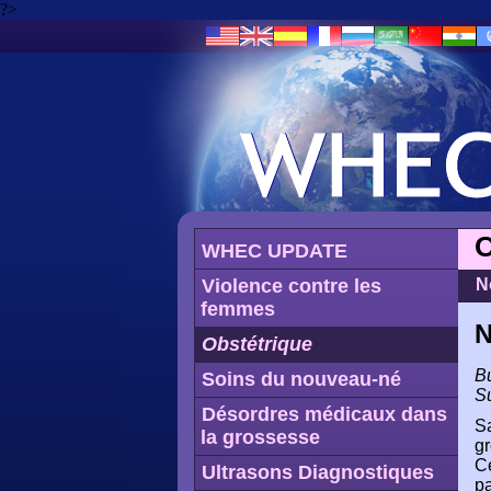
?>
O
WHEC UPDATE
Violence contre les
N
femmes
N
Obstétrique
Bu
Soins du nouveau-né
Su
Désordres médicaux dans
Sa
la grossesse
gr
C
Ultrasons Diagnostiques
pa