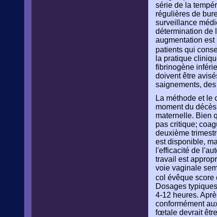
série de la tempé
régulières de bure
surveillance médi
détermination de l
augmentation est
patients qui cons
la pratique clini
fibrinogène infér
doivent être avis
saignements, des 
La méthode et le 
moment du décès, s
maternelle. Bien q
pas critique; coa
deuxième trimestre
est disponible, ma
l'efficacité de l'
travail est approp
voie vaginale sem
col évêque score
Dosages typiques 
4-12 heures. Après
conformément aux 
fœtale devrait êtr