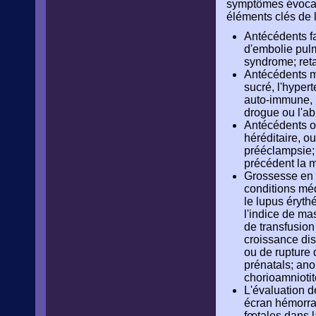
symptômes évocate
éléments clés de l'
Antécédents f
d'embolie pulm
syndrome; ret
Antécédents m
sucré, l'hyper
auto-immune, l
drogue ou l'a
Antécédents ob
héréditaire, o
prééclampsie;
précédent la m
Grossesse en c
conditions méd
le lupus éryth
l'indice de ma
de transfusion
croissance dis
ou de rupture 
prénatals; an
chorioamniotit
L'évaluation d
écran hémorrag
fœtales dans l