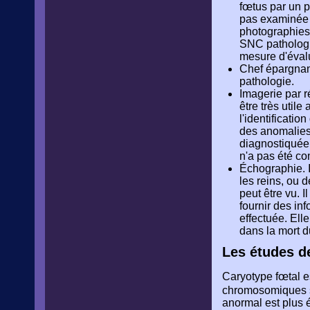
fœtus par un p
pas examinée 
photographies)
SNC pathologie
mesure d'évalue
Chef épargnan
pathologie.
Imagerie par r
être très util
l'identificati
des anomalies 
diagnostiquée 
n'a pas été co
Échographie. Il
les reins, ou
peut être vu. 
fournir des in
effectuée. Elle
dans la mort d
Les études de
Caryotype fœtal es
chromosomiques s
anormal est plus é