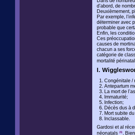
Dans de nombreux ca
d'abord, de nombr
Deuxièmement, plu
Par exemple, l'inf
déterminer avec pr
probable que cert
Enfin, les condit
Ces préoccupation
causes de mortina
chacun a ses forc
catégorie de class
mortalité périnata
I. Wiggleswor
Congénitale / 
Antepartum mo
La mort de l'a
Immaturité;
Infection;
Décès dus à d
Mort subite du
Inclassable.
Gardosi et al réc
néonatals
. Bie
(6)