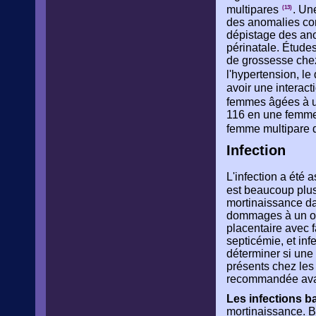
multipares
. Un
(13)
des anomalies con
dépistage des ano
périnatale. Études
de grossesse chez
l'hypertension, le
avoir une interact
femmes âgées à u
116 en une femme 
femme multipare
Infection
L'infection a été
est beaucoup plus
mortinaissance dan
dommages à un orga
placentaire avec f
septicémie, et infe
déterminer si une 
présents chez les
recommandée avant
Les infections b
mortinaissance. Be