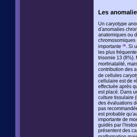
Les anomali
Un caryotype ano
d'anomalies chro
anatomiques ou da
chromosomiques c
importante
. Si 
(9)
les plus fréquente
trisomie 13 (8%).
mortinatalité, mai
contribution des 
de cellules caryo
cellulaire est de 
effectuée après qu
est placé. Dans u
culture tissulaire
des évaluations d
pas recommandée e
est probable qu'a
importante de mor
guidés par l'hist
présentent des ca
malformation maj