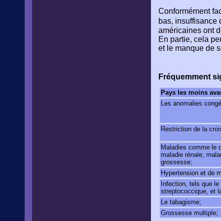
Conformément fact
bas, insuffisance
américaines ont de
En partie, cela pe
et le manque de s
Fréquemment sig
Pays les moins ava
Les anomalies congén
Restriction de la cro
Maladies comme le d
maladie rénale, malad
grossesse;
Hypertension et de m
Infection, tels que le
streptococcique, et la
Le tabagisme;
Grossesse multiple;