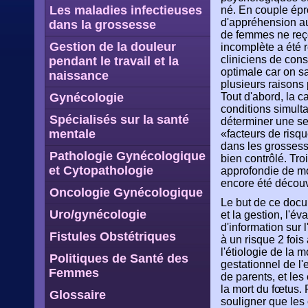
Les maladies infectieuses
né. En couple épro
d'appréhension a
dans la grossesse
de femmes ne reço
Gestion de la douleur
incomplète a été r
cliniciens de cons
pendant le travail et la
optimale car on sa
naissance
plusieurs raisons 
Gynécologie
Tout d'abord, la c
conditions simult
Spécialisés sur la santé
déterminer une s
mentale
«facteurs de risq
dans les grossess
Pathologie Gynécologique
bien contrôlé. Tr
et Cytopathologie
approfondie de mo
encore été découv
Oncologie Gynécologique
Le but de ce docum
Uro/gynécologie
et la gestion, l'é
d'information sur 
Fistules Obstétriques
à un risque 2 fois
l'étiologie de la 
Politiques de Santé des
gestationnel de l'
Femmes
de parents, et les
la mort du fœtus. 
Glossaire
souligner que les c