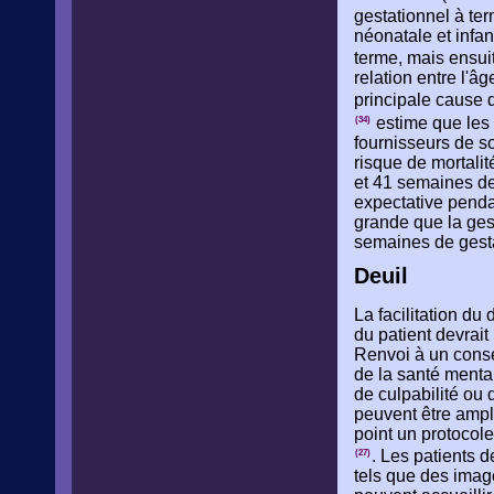
gestationnel à te
néonatale et infan
terme, mais ensu
relation entre l'âg
principale cause 
estime que les 
(34)
fournisseurs de so
risque de mortalité
et 41 semaines de 
expectative penda
grande que la ges
semaines de gesta
Deuil
La facilitation du
du patient devrait
Renvoi à un consei
de la santé mental
de culpabilité ou 
peuvent être ampli
point un protocole
. Les patients d
(27)
tels que des imag