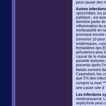
peut causer des m
Autres infection
spirochètes, les 
pallidum , est ass
dernière partie de
inflammation du pl
mortinatalité en 
provoque encore m
d'environ 10 pour
endémiques, comme
frontalières des 
prévalence plus é
causal de la mala
parasite transmis 
placenta après l'in
fœtale survient d
Cependant, les co
que 5% des infect
compris la mort
(19)
une cause rare d'
Les infections s
mortinaissance. L
septicémie peut co