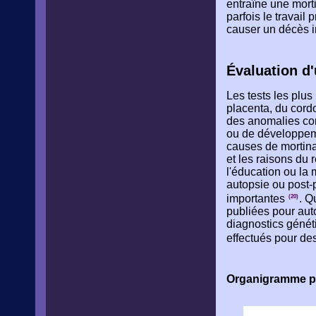
entraîne une mort
parfois le travail
causer un décès i
Évaluation d
Les tests les plu
placenta, du cordo
des anomalies co
ou de développeme
causes de mortina
et les raisons du
l'éducation ou la 
autopsie ou post-
importantes
. Q
(20)
publiées pour auto
diagnostics génét
effectués pour de
Organigramme pou