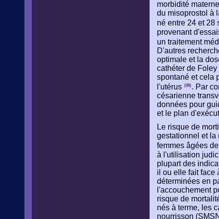
morbidité maternel
du misoprostol à 
né entre 24 et 28
provenant d'essai
un traitement méd
D'autres recherche
optimale et la do
cathéter de Foley 
spontané et cela 
l'utérus
. Par co
(26)
césarienne transve
données pour guid
et le plan d'exécut
Le risque de mort
gestationnel et la
femmes âgées de 
à l'utilisation jud
plupart des indica
il ou elle fait fa
déterminées en pa
l'accouchement po
risque de mortali
nés à terme, les c
nourrisson (SMSN)