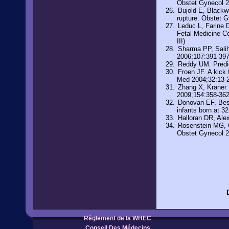
Obstet Gynecol 20
Bujold E, Blackwe
rupture. Obstet G
Leduc L, Farine D
Fetal Medicine C
III)
Sharma PP, Salihu
2006;107:391-39
Reddy UM. Predict
Froen JF. A kick 
Med 2004;32:13-
Zhang X, Kraner M
2009;154:358-362
Donovan EF, Besl 
infants born at 3
Halloran DR, Ale
Rosenstein MG, Ch
Obstet Gynecol 2
Règlement de la WHEC
Conseil Des Médecins