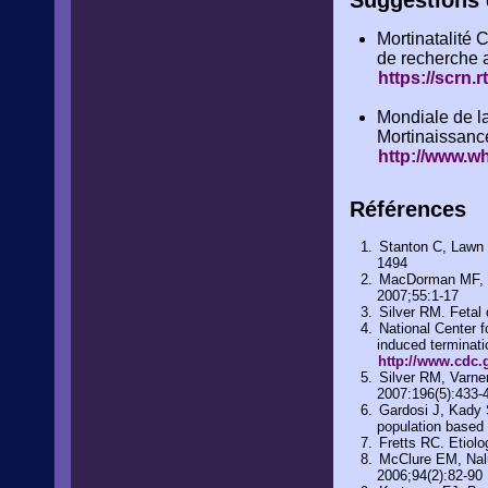
Suggestions 
Mortinatalité
de recherche a
https://scrn.rt
Mondiale de l
Mortinaissanc
http://www.wh
Références
Stanton C, Lawn J
1494
MacDorman MF, Hoy
2007;55:1-17
Silver RM. Fetal
National Center fo
induced terminati
http://www.cdc.
Silver RM, Varne
2007:196(5):433-
Gardosi J, Kady S
population based
Fretts RC. Etiol
McClure EM, Nalu
2006;94(2):82-90