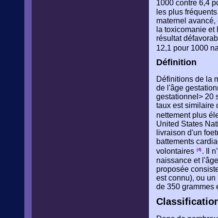
1000 contre 6,4 
les plus fréquents
maternel avancé, e
la toxicomanie et 
résultat défavorab
12,1 pour 1000 na
Définition
Définitions de la 
de l'âge gestatio
gestationnel> 20 
taux est similaire
nettement plus él
United States Nati
livraison d'un foe
battements cardia
volontaires
. Il
(4)
naissance et l'âg
proposée consiste 
est connu), ou un
de 350 grammes es
Classificati