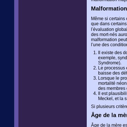
Malformation
Même si certains 
que dans certains 
l'évaluation glob
des mort-nés auro
malformation peut
l'une des conditio
Il existe des 
exemple, syndr
Syndrome).
Le processus 
baisse des déf
Lorsque le pro
mortalité néo
des membres d
Il est plausib
Meckel, et la 
Si plusieurs critè
Âge de la mè
Âge de la mère es