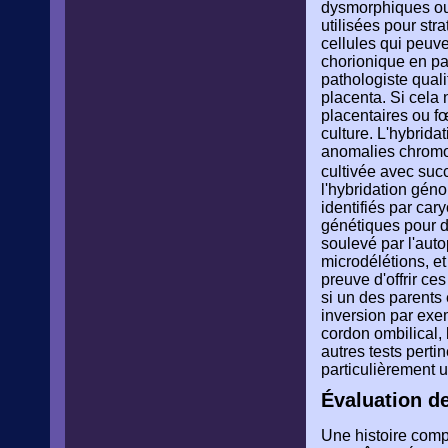
dysmorphiques ou 
utilisées pour stra
cellules qui peuv
chorionique en par
pathologiste quali
placenta. Si cela 
placentaires ou fœ
culture. L'hybrid
anomalies chromos
cultivée avec su
l'hybridation gén
identifiés par ca
génétiques pour d
soulevé par l'aut
microdélétions, e
preuve d'offrir ce
si un des parents
inversion par exe
cordon ombilical,
autres tests perti
particulièrement ut
Évaluation d
Une histoire comp