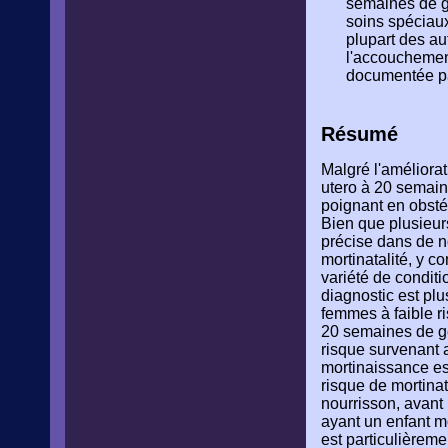
semaines de ge
soins spéciaux
plupart des au
l'accouchement
documentée pa
Résumé
Malgré l'améliorat
utero à 20 semain
poignant en obsté
Bien que plusieurs 
précise dans de 
mortinatalité, y 
variété de condit
diagnostic est plu
femmes à faible r
20 semaines de ge
risque survenant 
mortinaissance est
risque de mortinat
nourrisson, avant
ayant un enfant m
est particulièreme