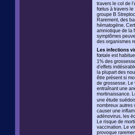
travers le col de l
fœtus à travers l
groupe B Strepto
Rarement, des bac
hématogène. Certa
amniotique de la f
symptômes peuvent 
des organismes r
Les infections vi
fœtale est habitue
1% des grossesse
d'effets indésirab
la plupart des nou
être présent si mo
de grossesse. Le 
entraînant une an
mortinaissance. L
une étude suédoise
nombreux autres vi
causer une inflamm
adénovirus, les éch
Le risque de morti
vaccination. Le vi
provoque rarement