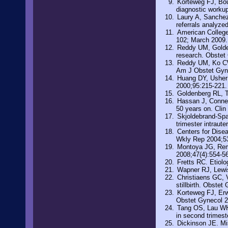
Korteweg FJ, Boum
diagnostic workup
Laury A, Sanchez
referrals analyz
American College
102; March 2009.
Reddy UM, Goldenb
research. Obstet
Reddy UM, Ko CW, 
Am J Obstet Gyne
Huang DY, Usher 
2000;95:215-221. 
Goldenberg RL, T
Hassan J, Connell
50 years on. Cli
Skjoldebrand-Spar
trimester intraut
Centers for Dise
Wkly Rep 2004;53
Montoya JG, Remi
2008;47(4):554-5
Fretts RC. Etiolo
Wapner RJ, Lewis
Christiaens GC, V
stillbirth. Obste
Korteweg FJ, Erw
Obstet Gynecol 2
Tang OS, Lau WH,
in second trimest
Dickinson JE. Mis