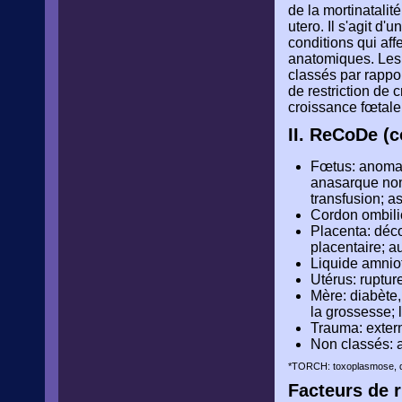
de la mortinatalité
utero. Il s'agit d
conditions qui aff
anatomiques. Les 
classés par rappor
de restriction de 
croissance fœtale
II. ReCoDe (c
Fœtus: anomali
anasarque non
transfusion; a
Cordon ombilic
Placenta: déco
placentaire; au
Liquide amniot
Utérus: ruptur
Mère: diabète,
la grossesse; 
Trauma: extern
Non classés: a
*TORCH: toxoplasmose, d'au
Facteurs de 