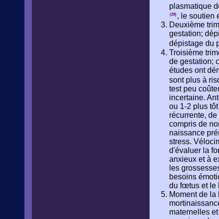
plasmatique de
, le soutien 
(29)
Deuxième trim
gestation; dép
dépistage du 
Troisième tri
de gestation;
études ont dé
sont plus à ri
test peu coûteu
incertaine. An
ou 1-2 plus tôt
récurrente, de
compris de nom
naissance prém
stress. Véloci
d'évaluer la f
anxieux et à e
les grossesses
besoins émotio
du fœtus et le
Moment de la l
mortinaissanc
maternelles et