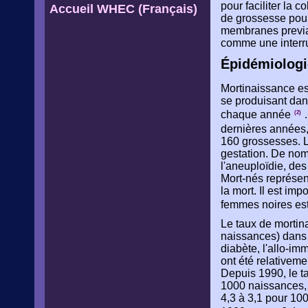
pour faciliter la 
Accueil WHEC (Français)
de grossesse pour
membranes previab
comme une interr
Épidémiologie
Mortinaissance es
se produisant dan
chaque année
.
(2)
dernières années,
160 grossesses. L
gestation. De nom
l'aneuploïdie, de
Mort-nés représen
la mort. Il est im
femmes noires es
Le taux de mortin
naissances) dans 
diabète, l'allo-im
ont été relativem
Depuis 1990, le ta
1000 naissances, 
4,3 à 3,1 pour 100