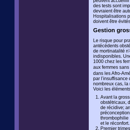
peuvent accueillir
des tests sont imp
devraient être aut
Hospitalisations 
doivent être évités
Gestion gros
Le risque pour pr
antécédents obsté
de mortinatalité n
indisponibles. Un
1000 chez les fem
aux femmes sans 
dans les Afro-Amé
par l'insuffisance
nombreux cas, la 
Voici les éléments
Avant la gross
obstétricaux, 
de récidive; a
préconceptionn
thrombophilie 
et le réconfort.
Premier trimes