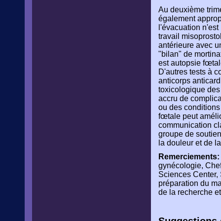
Au deuxième trimest
également appropri
l'évacuation n'es
travail misoprosto
antérieure avec u
"bilan" de mortina
est autopsie fœta
D'autres tests à c
anticorps anticard
toxicologique des
accru de complica
ou des conditions 
fœtale peut amélio
communication clai
groupe de soutien 
la douleur et de l
Remerciements:
gynécologie, Chef 
Sciences Center, S
préparation du ma
de la recherche e