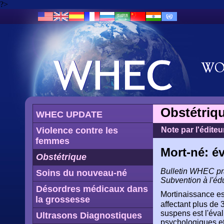
?>
Obstétriq
WHEC UPDATE
Violence contre les
Note par l'éditeu
femmes
Mort-né: év
Obstétrique
Bulletin WHEC prat
Soins du nouveau-né
Subvention à l'éd
Désordres médicaux dans
Mortinaissance es
la grossesse
affectant plus de
suspens est l'éva
Ultrasons Diagnostiques
psychologiques et 