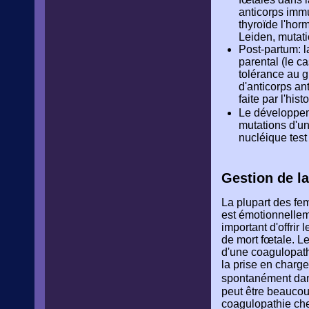
anticorps immu
thyroïde l'hor
Leiden, mutati
Post-partum: l
parental (le c
tolérance au g
d'anticorps an
faite par l'his
Le développe
mutations d'un
nucléique test 
Gestion de la
La plupart des fem
est émotionnelleme
important d'offrir
de mort fœtale. Le
d'une coagulopathi
la prise en charg
spontanément dan
peut être beaucoup
coagulopathie che