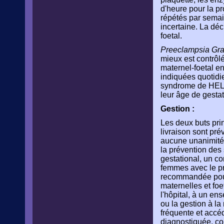
d'heure pour la pr
répétés par semain
incertaine. La déc
foetal.
Preeclampsia Gra
mieux est contrôlé
maternel-foetal en
indiquées quotidi
syndrome de HELL
leur âge de gestat
Gestion :
Les deux buts pri
livraison sont pré
aucune unanimité 
la prévention des
gestational, un co
femmes avec le pr
recommandée pour
maternelles et foe
l'hôpital, à un en
ou la gestion à la
fréquente et accéd
diagnostiquée, co