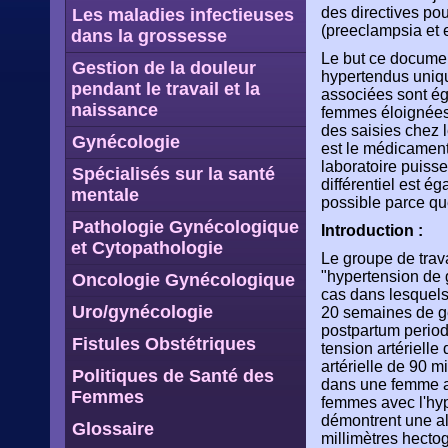
des directives pou
Les maladies infectieuses
(preeclampsia et 
dans la grossesse
Le but ce document
Gestion de la douleur
hypertendus uniqu
pendant le travail et la
associées sont ég
naissance
femmes éloignées d
des saisies chez
Gynécologie
est le médicament
laboratoire puiss
Spécialisés sur la santé
différentiel est ég
mentale
possible parce qu
Pathologie Gynécologique
Introduction :
et Cytopathologie
Le groupe de trav
"hypertension de 
Oncologie Gynécologique
cas dans lesquels
Uro/gynécologie
20 semaines de ge
postpartum period
Fistules Obstétriques
tension artériell
artérielle de 90 
Politiques de Santé des
dans une femme av
Femmes
femmes avec l'hyp
démontrent une al
Glossaire
millimètres hecto