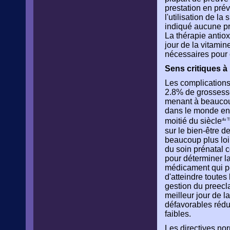
prestation en pré
l'utilisation de l
indiqué aucune pr
La thérapie antio
jour de la vitami
nécessaires pour c
Sens critiques à l
Les complications
2.8% de grossess
menant à beaucoup
dans le monde ent
moitié du siècle
du T
sur le bien-être de
beaucoup plus loin
du soin prénatal 
pour déterminer l
médicament qui peu
d'atteindre toutes
gestion du preecla
meilleur jour de l
défavorables rédu
faibles.
Les directives no