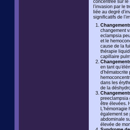
concentrée sur le
l'invasion par le 
liée au degré d'i
significatifs de l
Changements 
changement va
eclampsia peu
et le hemoconc
cause de la fui
thérapie liqui
capillaire pu
Changements
en tant qu'élé
d'hématocrite 
hemoconcentra
dans les éryth
de la déshydr
Changements
preeclampsia g
être élevées. 
L'hémorragie 
également se 
abdominale su
élevée de morta
Syndrome de