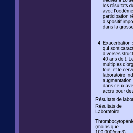
heures à 10 se
les résultats 
avec l'oedème,
participation 
dispositif imp
dans la grosse
Exacerbation 
qui sont carac
diverses struc
40 ans de ). L
multiples d'or
foie, et le ce
laboratoire in
augmentation en
dans ceux avec
accru pour de
Résultats de labo
Résultats de
Laboratoire
Thrombocytopéni
(moins que
100,000/mm3)