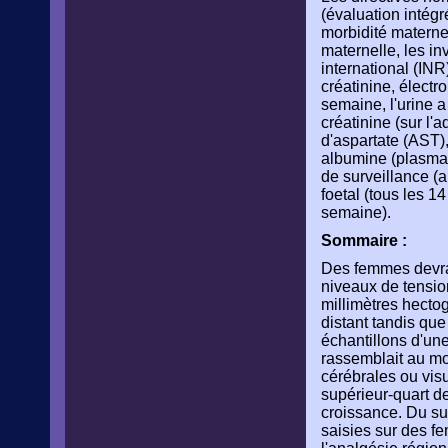
(évaluation intégr
morbidité maternel
maternelle, les in
international (INR
créatinine, électr
semaine, l'urine a
créatinine (sur l'
d'aspartate (AST),
albumine (plasma),
de surveillance (
foetal (tous les 1
semaine).
Sommaire :
Des femmes devrai
niveaux de tensio
millimètres hecto
distant tandis que 
échantillons d'une
rassemblait au mo
cérébrales ou vis
supérieur-quart de
croissance. Du sul
saisies sur des f