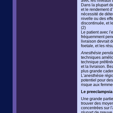
avec les niveaux 
Dans la plupart de
et le rendement d
nécessité de déte
nivelle ou des eff
discontinuée, et l
(2)
Le patient avec l'
fréquemment penda
livraison devrait 
foetale, et les rés
Anesthésie pendan
techniques amélio
technique préféré
et la livraison. 
plus grande caden
L'anesthésie régi
potentiel pour de
risque aux femmes
Le preeclampsia 
Une grande partie
trouver des moyen
concentrées sur l'
plupart de preuve 