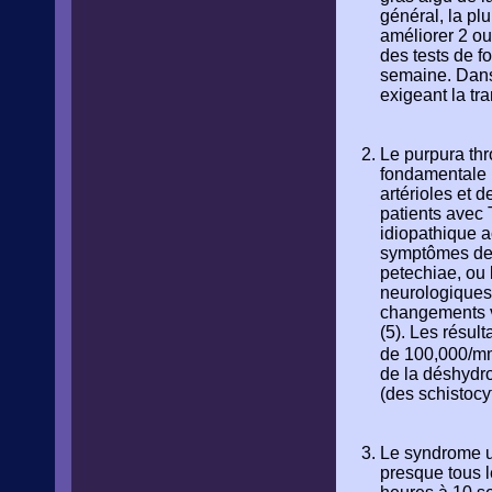
général, la pl
améliorer 2 ou
des tests de f
semaine. Dans 
exigeant la tra
Le purpura th
fondamentale i
artérioles et 
patients avec 
idiopathique 
symptômes de p
petechiae, ou
neurologiques s
changements vi
(5). Les résul
de 100,000/m
de la déshydro
(des schistocy
Le syndrome u
presque tous l