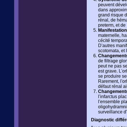
peuvent dével
dans approxim
grand risque d
rénal, de héma
preterm, et de
Manifestation
maternelle, ha
cécité tempor
D'autres manif
scotomata, et 
Changements
de filtrage gl
peut ne pas se
est grave. L'o
se produire s
Rarement, l'or
défaut rénal a
Changements
l'infarctus pl
l'ensemble plac
oligohydramnio
surveillance d
Diagnostic diffé