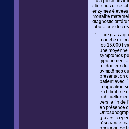
Il y a plusieurs t
cliniques et de l
enzymes élevées d
mortalité materne
diagnostic différe
laboratoire de ce
Foie gras aigu
mortelle du tr
les 15.000 liv
une moyenne d
symptômes peuv
typiquement a
mi douleur de 
symptômes du p
présentation 
patient avec l'
coagulation s
en bilirubine 
habituellemen
vers la fin de
en présence de
Ultrasonograph
graves ; cepen
résonance magn
gras aigu de l