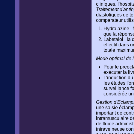
cliniques, l'hospit
Traitement d'anti
diastoliques de t
comparateur utilis
Hydralazine : 
que la réponse
Labetalol : l
effectif dans 
totale maximu
Mode optimal de l
Pour le preecl
exécuter la li
L'induction du
les études l'o
surveillance f
considérée un
Gestion d'Eclamps
une saisie éclampt
important de contr
intramusculaire d
de fluide adminis
intraveineuse con