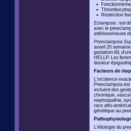
Fonctionnement
Thrombocytop
Restriction fo
Eclampsia :
est d
avec le preeclamp
artérioveineuse d
Preeclampsia Sup
avant 20 semaines
gestation tôt, d'
HELLP. Les femmes
douleur épigastri
Facteurs de risq
L'incidence exact
Preeclampsia est 
incluent des gest
chronique, vascula
nephropathie, synd
race afro-américa
génétique au pre
Pathophysiologi
L'étiologie du pre