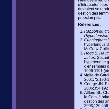
l'analgésie région
d'Intrapartum des
devraient se rendr
gestion des femmes
preeclampsia.
Références :
Rapport du gro
l'hypertension
Cunningham FG
hypertendus d
McGraw-Collin
Hogg B, Hauth
autres.
Sécurit
hypertendue gr
d'ensembles d
1096-1101 (niv
vigile-de Garc
2001;72:193-1
George JN. Pr
2006;354:192
Allford SL, Ch
le Comité brit
gestion des a
2003;120:556