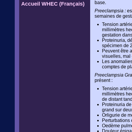
base.
Accueil WHEC (Français)
Preeclampsia :
es
semaines de gesta
Tension artéri
millimètres h
gestation dan
Proteinuria, d
spécimen de 2
Peuvent être a
visuelles, mal
Les anomalies 
comptes de pl
Preeclampsia Gra
présent :
Tension artéri
millimètres h
de distant tand
Proteinuria de
grand sur deux
Orligurie de 
Perturbations 
Oedème pulmo
Douleur épiga