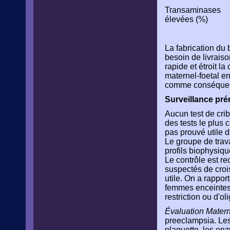
Transaminases
élevées (%)
La fabrication du
besoin de livraiso
rapide et étroit l
maternel-foetal en
comme conséquence
Surveillance pré
Aucun test de crib
des tests le plus 
pas prouvé utile d
Le groupe de trav
profils biophysiqu
Le contrôle est r
suspectés de croi
utile. On a rappor
femmes enceintes d
restriction ou d'o
Évaluation Matern
preeclampsia. Les
plaquette, les enz