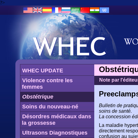
?>
Obstétriq
WHEC UPDATE
Violence contre les
Note par l'éditeu
femmes
Preeclamps
Obstétrique
Bulletin de prati
Soins du nouveau-né
soins de santé.
Désordres médicaux dans
La concession édu
la grossesse
La maladie hypert
directement respo
Ultrasons Diagnostiques
confusion au sujet