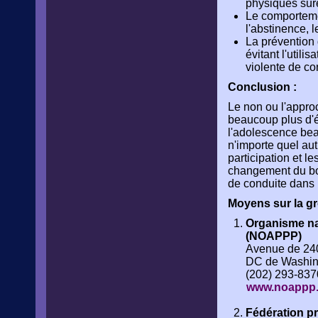
physiques sûr
Le comporteme
l'abstinence, l
La prévention 
évitant l'utili
violente de co
Conclusion :
Le non ou l'appro
beaucoup plus d'ét
l'adolescence beau
n'importe quel au
participation et l
changement du bo
de conduite dans 
Moyens sur la g
Organisme nat
(NOAPPP)
Avenue de 240
DC de Washin
(202) 293-837
www.noappp.
Fédération p