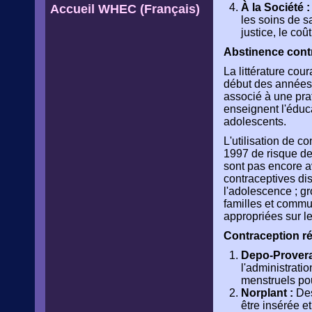
À la Société :
Accueil WHEC (Français)
les soins de sa
justice, le coû
Abstinence contr
La littérature co
début des années 
associé à une pra
enseignent l'éduc
adolescents.
L'utilisation de c
1997 de risque de
sont pas encore av
contraceptives dis
l'adolescence ; g
familles et commu
appropriées sur 
Contraception ré
Depo-Provera
l'administratio
menstruels pou
Norplant :
Des
être insérée e