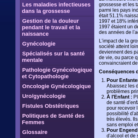
Les maladies infectieuses
grossesse et les t
parmi les pays in
dans la grossesse
était 51.1% nais
Gestion de la douleur
1997 et 18% inféri
1997 étaient un d
pendant le travail et la
des années de l'
naissance
L'impact de la gro
Gynécologie
société atteint lo
deviennent des par
Spécialisés sur la santé
de vie, ou parce q
mentale
convaincraient de 
Pathologie Gynécologique
Conséquences de
et Cytopathologie
Pour Enfanter
Oncologie Gynécologique
Abaissez les d
problèmes prin
Uro/gynécologie
À l'Enfant :
Pl
de santé d'enf
Fistules Obstétriques
pour recevoir l
possibilité d'a
Politiques de Santé des
très élevés. Il
Femmes
sans emploi e
Pour Engendr
Glossaire
d'alcool et de