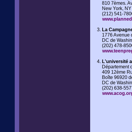
810 7èmes. A
New York, NY
(212) 541-780
www.planned
La Campagne 
1776 Avenue d
DC de Washin
(202) 478-850
www.teenpre
L'université 
Département d
409 12ème Ru
Boîte 96920 
DC de Washin
(202) 638-557
www.acog.or