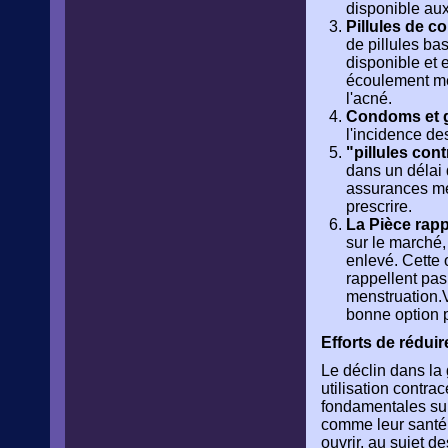
disponible aux
Pillules de c
de pillules ba
disponible et 
écoulement men
l'acné.
Condoms et g
l'incidence d
"pillules cont
dans un délai 
assurances méd
prescrire.
La Pièce rapp
sur le marché
enlevé. Cette 
rappellent pas
menstruation.V
bonne option 
Efforts de rédui
Le déclin dans la 
utilisation contr
fondamentales sur 
comme leur santé 
ouvrir, au sujet d