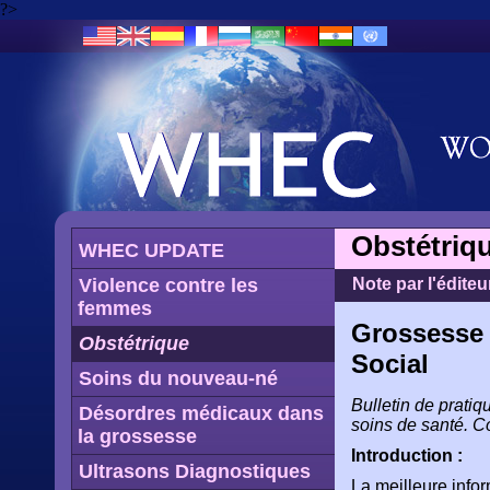
?>
Obstétriq
WHEC UPDATE
Violence contre les
Note par l'éditeu
femmes
Grossesse 
Obstétrique
Social
Soins du nouveau-né
Bulletin de prati
Désordres médicaux dans
soins de santé. C
la grossesse
Introduction :
Ultrasons Diagnostiques
La meilleure info