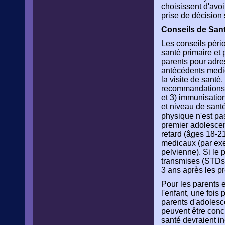
choisissent d'avoi
prise de décision
Conseils de Sant
Les conseils péri
santé primaire et 
parents pour adres
antécédents medic
la visite de santé
recommandations il
et 3) immunisation
et niveau de sant
physique n'est pa
premier adolescen
retard (âges 18-2
medicaux (par ex
pelvienne). Si le
transmises (STDs) 
3 ans après les p
Pour les parents e
l'enfant, une foi
parents d'adolesce
peuvent être concu
santé devraient in