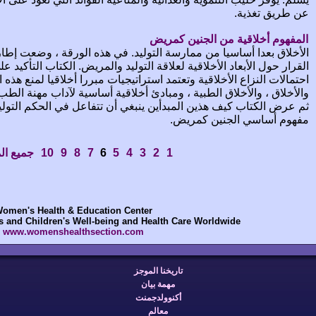
عن طريق تغذية.
المفهوم أخلاقية من الجنين كمريض
الأخلاق بعدا أساسيا من ممارسة التوليد. في هذه الورقة ، وضعت إطا
القرار حول الأبعاد الأخلاقية لعلاقة التوليد والمريض. الكتاب التأكيد عل
احتمالات النزاع الأخلاقية وتعتمد استراتيجيات مبررا أخلاقيا لمنع هذ
والأخلاق ، والأخلاق الطبية ، ومبادئ أخلاقية أساسية لآداب مهنة الطب 
ثم عرض الكتاب كيف هذين المبدأين ينبغي أن تتفاعل في الحكم التولي
مفهوم أساسي الجنين كمريض.
1
2
3
4
5
6
7
8
9
10
جميع الم
omen's Health & Education Center
 and Children's Well-being and Health Care Worldwide
www.womenshealthsection.com
تاريخنا الموجز
مهمة بيان
أكنوولدجمنت
معالم