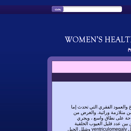
ية في الدماغ والعمود الفقري التي تحدث إما
ن متلازمة وراثية. والغرض من
احة على نطاق واسع ، ويجري
بل الولادة. عيوب الأنبوب العصبي (NTDs) هي من بين عدد قليل العيوب الخلقية
التي من الممكن الوقاية الأولية. بعد تحديد الحالات الشاذة مختارة ، مثل ventriculomegaly وشلل الحبل