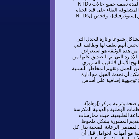
الشوكي ، لا يزال يمثل تحديا في كثير من الحالات. حسابات اللادماغية لمدة نصف جميع حالات NTDs
 من الرضع مع السنسنة المشقوقة البقاء على قيد الحياة
مع درجات متفاوتة من الإعاقة. في هذا الفصل ، كما استعرض التحقيق [سنوغرفيك] ، وفحص لNTDs
مشاكل شيوعا وإثارة للجدل التي
لجنين أنهم يغلف لها وظائف التي
رض من هذه الوثيقة هو استعراض
للإدارة التي تم التصديق عليها من
ج الأمثل لالتقييم السريري
سن الحمل وتقييم المخاطر النسبية
يمكن أن تحدث الحبل مع إدارة
ئ توجيهية إضافية على أساس
 صحة وتربية مركز ([وهك]).
ظمات الوطنية والدولية المكرسة
رضاعة الطبيعية. حيث ممارسات
 وتقديم المشورة بشكل ملحوظ
3 أشهر بعد الولادة. ينبغي لمقدمي الرعاية الصحية بذل كل
ية مع أمهات الحوامل قبل أن
الأطفال التي لا يمكن تكرار صيغة