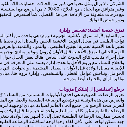
وغير متوافق مع الحياة ، مع العلاج ، 80-90 ٪
ودور حمض الفوليك.
تمزق خديجة أغشية: تشخيص وإدارة
من السابق لأوانه تمزق الأغشية الجنينية (بروم) هي واحدة من أكثر ال
تواجه الطبيب في مجال التوليد. الأغشية الجنين والسائل الذي يحيط با
تعتبر بالغة الأهمية لحماية الجنين الطبيعي ، والنمو ، والتنمية. والغ
الفهم الحالي للتمزق الأغشية قبل الأوان (بروم) وتوفير مبادئ توجيهية 
قبل إجراء مناسب نتائج البحوث على أساس. هناك بعض الجدل حول النه
والعلاج للنساء مع بروم الأجل والخدج. إدارة يعتمد على المعرفة في 
للإصابة مقابل الولادة قبل الأوان ، انفصال المشيمة ، والحوادث التي 
الحوامل. وتناقش عوامل الخطر ، والتشخيص ، وإدارة بروم هنا. مباد
توافق الرأي والخبراء أيضا مدرجة.
يرضّع [غيدلينس] ل [هلثكر] مزودات
تعزيز الرضاعة الطبيعية هي إحدى الأولويات المستمرة من النساء \ 'ق
والغرض من هذه الوثيقة هو تشجيع الرضاعة الطبيعية والعمل مع المن
لتعزيز صحة الرضع في جميع أنحاء العالم لصياغة مبادئ توجيهية لل
الرضاعة الطبيعية غير كافية ، والتعليم واحد لقاء بسيط قبل الولادة
تحسين ممارسة الرضاعة الطبيعية تصل إلى 
جهد ممكن لواحد على الأقل لقاء وجها لوجه لمناقشة الرضاعة الطبيع
يسلم. يوفر حليب التنموية والغذائية والمناعية الفوائد التي تعود على 