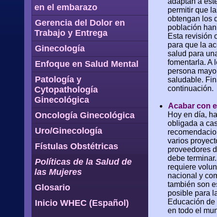
adaptan a est
en el embarazo
permitir que l
obtengan los d
Gerencia del Dolor en
población han 
Trabajo y Entrega
Esta revisión 
para que la ac
Ginecología
salud para un
fomentarla. A 
Enfoque en Salud Mental
persona mayor
Patología y
saludable. Fin
continuación.
Cytopathología
Ginecológica
Acabar con el
Oncología Ginecológica
Hoy en día, h
obligada a cas
Uro/Ginecología
recomendacione
varios proyect
Fístulas Obstétricas
proveedores de
debe terminar.
Políticas de la Salud de
requiere volunt
las Mujeres
nacional y com
también son e
Glosario
posible para l
Educación de l
Inicio WHEC (Español)
en todo el mun