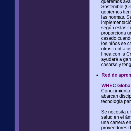
queremos avan
Sostenible (O
gobiernos tie
las normas. Se
implementación
según estas c
proporciona u
casado cuando
los niños se c
otros contrato
línea con la 
ayudará a gara
casarse y ten
Red de apren
WHEC Global
Conocimiento y
abarcan discip
tecnología par
Se necesita u
salud en el ám
una carrera e
proveedores d