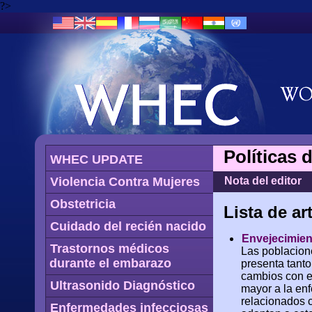
?>
Políticas 
WHEC UPDATE
Violencia Contra Mujeres
Nota del editor
Obstetricia
Lista de ar
Cuidado del recién nacido
Envejecimient
Trastornos médicos
Las poblacion
durante el embarazo
presenta tant
cambios con e
Ultrasonido Diagnóstico
mayor a la en
relacionados 
Enfermedades infecciosas