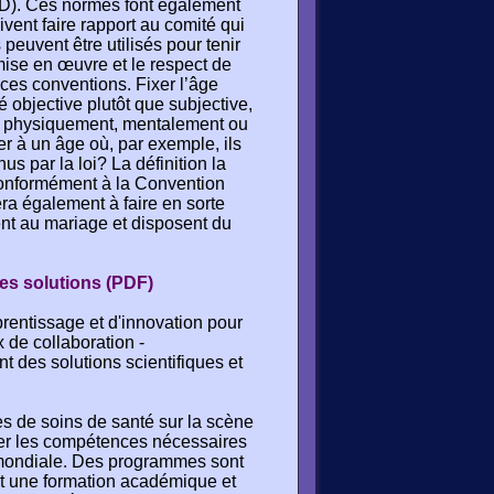
DD). Ces normes font également
vent faire rapport au comité qui
 peuvent être utilisés pour tenir
se en œuvre et le respect de
 ces conventions. Fixer l’âge
objective plutôt que subjective,
rêt physiquement, mentalement ou
r à un âge où, par exemple, ils
us par la loi? La définition la
conformément à la Convention
ra également à faire en sorte
ent au mariage et disposent du
les solutions (PDF)
rentissage et d'innovation pour
 de collaboration -
ent des solutions scientifiques et
res de soins de santé sur la scène
orer les compétences nécessaires
e mondiale. Des programmes sont
nt une formation académique et