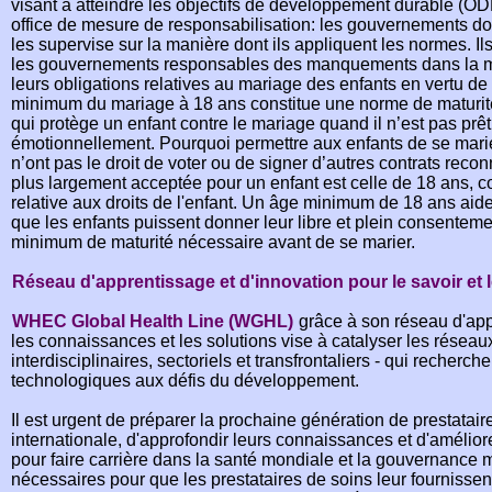
visant à atteindre les objectifs de développement durable (O
office de mesure de responsabilisation: les gouvernements doi
les supervise sur la manière dont ils appliquent les normes. Ils
les gouvernements responsables des manquements dans la mi
leurs obligations relatives au mariage des enfants en vertu de
minimum du mariage à 18 ans constitue une norme de maturité 
qui protège un enfant contre le mariage quand il n’est pas p
émotionnellement. Pourquoi permettre aux enfants de se marie
n’ont pas le droit de voter ou de signer d’autres contrats reconn
plus largement acceptée pour un enfant est celle de 18 ans, 
relative aux droits de l'enfant. Un âge minimum de 18 ans aide
que les enfants puissent donner leur libre et plein consentem
minimum de maturité nécessaire avant de se marier.
Réseau d'apprentissage et d'innovation pour le savoir et 
WHEC Global Health Line (WGHL)
grâce à son réseau d'app
les connaissances et les solutions vise à catalyser les réseaux
interdisciplinaires, sectoriels et transfrontaliers - qui recherch
technologiques aux défis du développement.
Il est urgent de préparer la prochaine génération de prestatai
internationale, d'approfondir leurs connaissances et d'améli
pour faire carrière dans la santé mondiale et la gouvernanc
nécessaires pour que les prestataires de soins leur fournisse