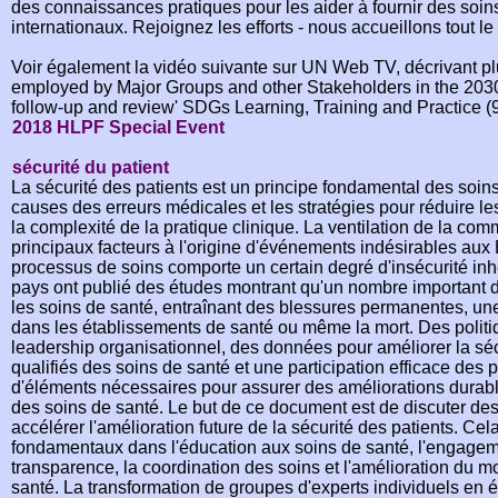
des connaissances pratiques pour les aider à fournir des soin
internationaux. Rejoignez les efforts - nous accueillons tout l
Voir également la vidéo suivante sur UN Web TV, décrivant plus
employed by Major Groups and other Stakeholders in the 203
follow-up and review' SDGs Learning, Training and Practice (9
2018 HLPF Special Event
sécurité du patient
La sécurité des patients est un principe fondamental des soi
causes des erreurs médicales et les stratégies pour réduire l
la complexité de la pratique clinique. La ventilation de la com
principaux facteurs à l'origine d'événements indésirables aux
processus de soins comporte un certain degré d'insécurité in
pays ont publié des études montrant qu'un nombre important d
les soins de santé, entraînant des blessures permanentes, un
dans les établissements de santé ou même la mort. Des politi
leadership organisationnel, des données pour améliorer la séc
qualifiés des soins de santé et une participation efficace des p
d'éléments nécessaires pour assurer des améliorations durables
des soins de santé. Le but de ce document est de discuter des
accélérer l'amélioration future de la sécurité des patients. 
fondamentaux dans l'éducation aux soins de santé, l'engageme
transparence, la coordination des soins et l'amélioration du m
santé. La transformation de groupes d'experts individuels en 