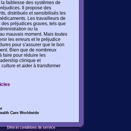
à la faiblesse des systèmes de
réjudices. Il propose des
s, distribués et sensibilisés les
 médicaments. Les travailleurs de
t des préjudices graves, tels que
administration ou la
au mauvais moment. Mais toutes
nir les erreurs et le préjudice
dures pour s'assurer que le bon
ment. Bien que de nombreux
à faire pour réduire les
adership clinique et
ulture et aider à transformer
icles
er
Health Care Worldwide
Déni et conditions de service