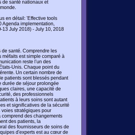
s de santé nationaux et
e monde.
 en détail: 'Effective tools
0 Agenda implementation,
-13 July 2018) - July 10, 2018
ns de santé. Comprendre les
es méfaits est simple comparé à
munication reste l'un des
 États-Unis. Chaque point du
hérente. Un certain nombre de
e patients sont blessés pendant
e durée de séjour prolongée
ques claires, une capacité de
urité, des professionnels
atients à leurs soins sont autant
 et significatives de la sécurité
 voies stratégiques pour
Cela comprend des changements
nt des patients, la
oral des fournisseurs de soins de
équipes d'experts est au cœur de