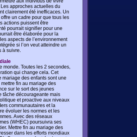
rmettre aux individus de vivre
s. Les approches actuelles du
nt clairement été inefficaces. Un
ffre un cadre pour que tous les
s actions puissent être
té pourrait signifier pour une
rrait être élaborée pour la
s les aspects de l’environnement
égrée si l’on veut atteindre un
s à suivre.
diale
 le monde. Toutes les 2 secondes,
ération qui change cela. Cet
le mariage des enfants sont une
 mettre fin au mariage des
nce sur le sort des jeunes
ne tâche décourageante mais
olitique et proactive aux niveaux
aders communautaires et la
e évoluer les normes et les
 femmes. Avec des réseaux
femmes (WHEC) poursuivra ses
ier. Mettre fin au mariage des
gresser dans les efforts mondiaux