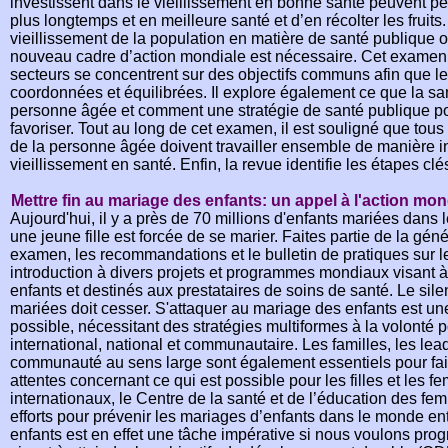
investissent dans le vieillissement en bonne santé peuvent pe
plus longtemps et en meilleure santé et d’en récolter les fruit
vieillissement de la population en matière de santé publique o
nouveau cadre d’action mondiale est nécessaire. Cet examen o
secteurs se concentrent sur des objectifs communs afin que le
coordonnées et équilibrées. Il explore également ce que la san
personne âgée et comment une stratégie de santé publique pou
favoriser. Tout au long de cet examen, il est souligné que tou
de la personne âgée doivent travailler ensemble de manière int
vieillissement en santé. Enfin, la revue identifie les étapes clé
Mettre fin au mariage des enfants: un appel à l'action mon
Aujourd'hui, il y a près de 70 millions d'enfants mariées dans
une jeune fille est forcée de se marier. Faites partie de la gén
examen, les recommandations et le bulletin de pratiques sur 
introduction à divers projets et programmes mondiaux visant à
enfants et destinés aux prestataires de soins de santé. Le sile
mariées doit cesser. S'attaquer au mariage des enfants est u
possible, nécessitant des stratégies multiformes à la volonté p
international, national et communautaire. Les familles, les le
communauté au sens large sont également essentiels pour fair
attentes concernant ce qui est possible pour les filles et les
internationaux, le Centre de la santé et de l’éducation des 
efforts pour prévenir les mariages d’enfants dans le monde ent
enfants est en effet une tâche impérative si nous voulons pro