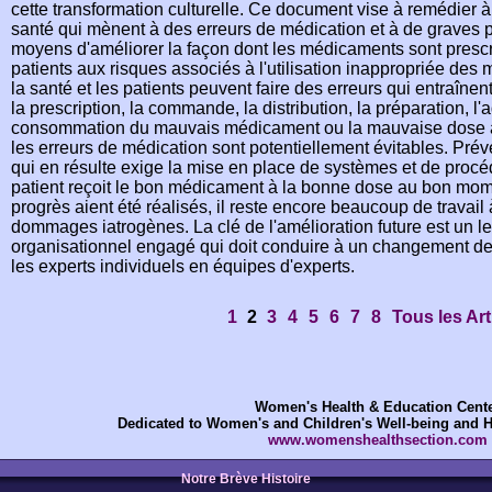
cette transformation culturelle. Ce document vise à remédier 
santé qui mènent à des erreurs de médication et à de graves p
moyens d'améliorer la façon dont les médicaments sont prescrit
patients aux risques associés à l'utilisation inappropriée des
la santé et les patients peuvent faire des erreurs qui entraînen
la prescription, la commande, la distribution, la préparation, l'
consommation du mauvais médicament ou la mauvaise dose 
les erreurs de médication sont potentiellement évitables. Préve
qui en résulte exige la mise en place de systèmes et de procé
patient reçoit le bon médicament à la bonne dose au bon mo
progrès aient été réalisés, il reste encore beaucoup de travail 
dommages iatrogènes. La clé de l'amélioration future est un le
organisationnel engagé qui doit conduire à un changement de c
les experts individuels en équipes d'experts.
1
2
3
4
5
6
7
8
Tous les Art
Women's Health & Education Cent
Dedicated to Women's and Children's Well-being and 
www.womenshealthsection.com
Notre Brève Histoire