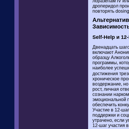
лоразепам IV или
дроперидол про
повторять dosin
Альтернатив
Зависимост
Self-Help и 1
Двенадцать шаго
включают Анони
образцу Алкогол
программы, кото
наиболее успешн
достижения тре
хроническое про
воздержание, но
рост, личная от
сознании нарком
эмоциональной п
обеспечить конк
Участие в 12-ша
поддержки и соц
утрачено, если 
12-шаг участия 