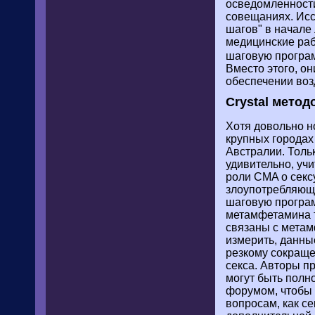
осведомленности
совещаниях. Исс
шагов" в начале
медицинские раб
шаговую програ
Вместо этого, о
обеспечении воз
Crystal мето
Хотя довольно н
крупных городах
Австралии. Толь
удивительно, уч
роли CMA о секс
злоупотребляющи
шаговую програм
метамфетамина т
связаны с метам
измерить, данны
резкому сокраще
секса. Авторы п
могут быть полн
форумом, чтобы 
вопросам, как с