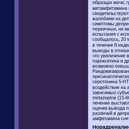
образцах мочи, 
метамфетамина в
свидетельствуют
жалобами на деп
симптомы депрес
первичных, не 
испытания с исп
сообщалось, 20 
в течение 8 нед
выводы в отноше
что увеличение 
пароксетина и д
возможно повыше
Рандомизированн
пресинаптическо
серотонина 5-HT2
воздействие на
зависимых субъе
mirtazepine (15-
лечение выставл
оценки вывода п
различий в депр
амфетамина снят
Норадреналин