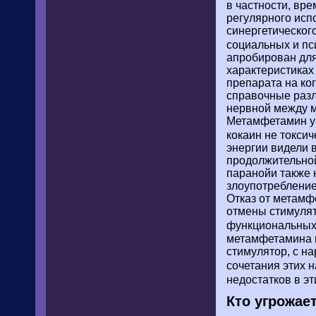
в частности, вр
регулярного исп
синергетическог
социальных и пс
апробирован для
характеристиках
препарата на ко
справочные разл
нервной между м
Метамфетамин ущ
кокаин не токси
энергии видели 
продолжительной
паранойи также 
злоупотребление
Отказ от метамф
отмены стимулят
функциональных 
метамфетамина 
стимулятор, с н
сочетания этих 
недостатков в э
Кто угрожае