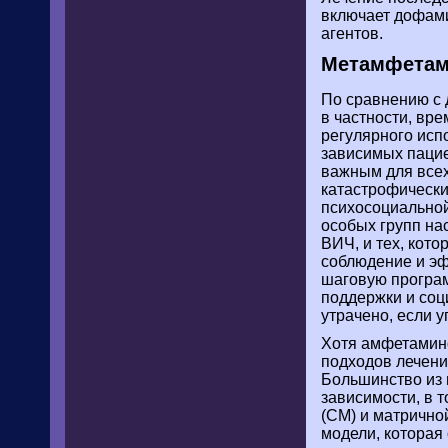
включает дофами
агентов.
Метамфетам
По сравнению с 
в частности, вр
регулярного исп
зависимых пацие
важным для всех
катастрофически
психосоциальной
особых групп на
ВИЧ, и тех, кото
соблюдение и эф
шаговую програм
поддержки и соц
утрачено, если 
Хотя амфетамино
подходов лечени
Большинство из 
зависимости, в 
(CM) и матрично
модели, которая