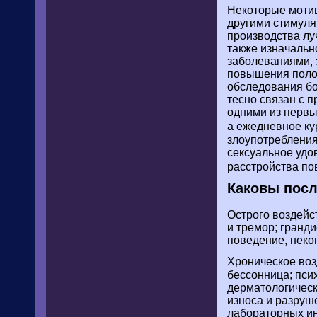
Некоторые моти
другими стимуля
производства лу
также изначальн
заболеваниями, 
повышения полов
обследования б
тесно связан с 
одними из первы
а ежедневное кур
злоупотреблени
сексуальное удо
расстройства по
Каковы пос
Острого воздей
и тремор; гранд
поведение, неко
Хроническое во
бессонница; пси
дерматологическ
износа и разруше
лабораторных ин