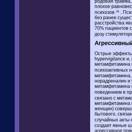
родовая травма,
плохое равновес
психозов
. Пси
(4)
без ранее сущес
расстройства яв
70% пациентов с
дозу стимулятор
Агрессивный
Острые эффекты 
hypervigilance и
метамфетамина и
психоактивных 
метамфетамина, 
норадреналин и 
метамфетамина п
поведением в п
связано с мета
метамфетамина п
женщин) соверша
бытового, связа
случайных акты 
создает явные ш
агрессивное пов