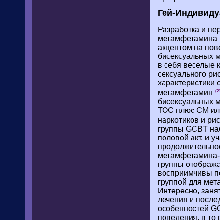
Гей-Индивиду
Разработка и пе
метамфетамина 
акцентом на пов
бисексуальных м
в себя веселые 
сексуального ри
характеристики 
метамфетамин
(2
бисексуальных м
ТОС плюс CM ил
наркотиков и ри
группы GCBT на
половой акт, и 
продолжительно
метамфетамина-о
группы отобража
восприимчивы по
группой для мет
Интересно, заня
лечения и после
особенностей GC
поведения, в то