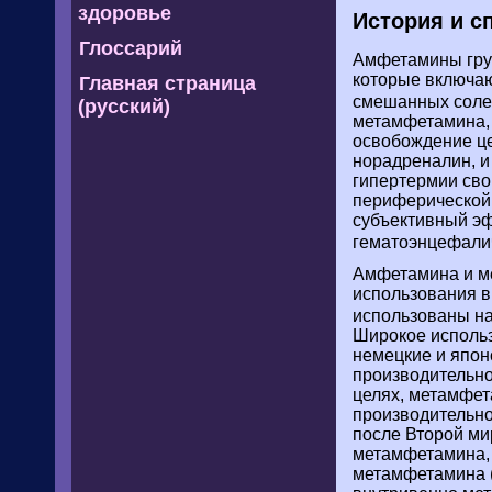
здоровье
История и 
Глоссарий
Амфетамины гру
которые включаю
Главная страница
смешанных солей
(русский)
метамфетамина, 
освобождение це
норадреналин, и
гипертермии сво
периферической 
субъективный э
гематоэнцефалич
Амфетамина и м
использования в
использованы на
Широкое использ
немецкие и япон
производительно
целях, метамфет
производительно
после Второй ми
метамфетамина, 
метамфетамина (1