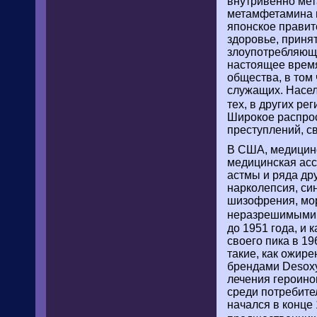
внутривенно мет
метамфетамина п
японское правит
здоровье, приня
злоупотребляющ
настоящее время
общества, в том
служащих. Насел
тех, в других ре
Широкое распро
преступлений, св
В США, медицинс
медицинская асс
астмы и ряда др
нарколепсия, си
шизофрения, мор
неразрешимыми
до 1951 года, и 
своего пика в 19
такие, как ожир
брендами Desoxy
лечения героино
среди потребите
начался в конце