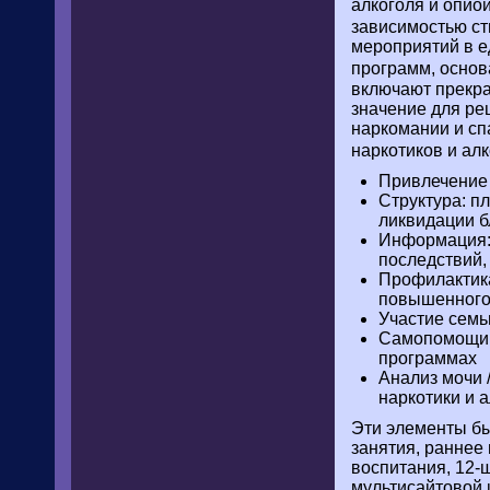
алкоголя и опио
зависимостью с
мероприятий в е
программ, основ
включают прекра
значение для ре
наркомании и сп
наркотиков и ал
Привлечение 
Структура: п
ликвидации б
Информация: 
последствий,
Профилактика
повышенного
Участие семь
Самопомощи у
программах
Анализ мочи 
наркотики и 
Эти элементы бы
занятия, раннее
воспитания, 12-
мультисайтовой 