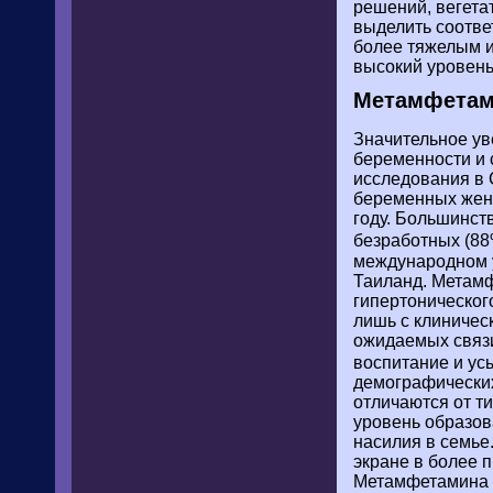
решений, вегета
выделить соотве
более тяжелым 
высокий уровень
Метамфетам
Значительное ув
беременности и 
исследования в 
беременных женщ
году. Большинст
безработных (8
международном у
Таиланд. Метамф
гипертоническог
лишь с клиничес
ожидаемых связи
воспитание и ус
демографических
отличаются от ти
уровень образов
насилия в семье
экране в более 
Метамфетамина 