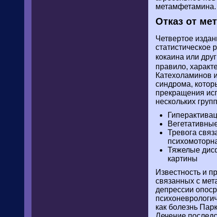
метамфетамина.
Отказ от ме
Четвертое издан
статистическое 
кокаина или дру
правило, характ
Катехоламинов и
синдрома, котор
прекращения исп
нескольких груп
Гиперактивац
Вегетативные
Тревога связ
психомоторна
Тяжелые дисф
картины
Известность и п
связанных с мет
депрессии опоср
психоневрологич
как болезнь Пар
Лечение последс