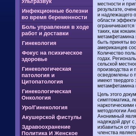
Ультразвук
местности и при
результате, оче
Инфекционные болезни
и надлежащего о
во время беременности
области эффекти
ограничиваются 
Боль управления в ходе
таких, как кокаи
работ и доставки
метамфетамина 
быть приняты во
Гинекология
американцев соо
Фокус на психическое
Количество поль
годах. Регионал
здоровье
сельской местно
Гинекологическая
производства и 
патология и
осведомлены о п
имеют твердого 
Цитопатология
метамфетамина и
Гинекологическая
Цель этого доку
Онкология
симптоматика, л
наркотическими 
Уро/Гинекология
методологии Ано
Анонимный являе
Акушерской фистулы
надеждой друг с
Здравоохранение
избавиться от п
членства являет
Политика И Женское