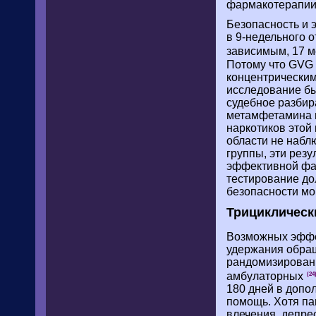
фармакотерапии
Безопасность и 
в 9-недельного 
зависимым, 17 м
Потому что GVG 
концентрическим
исследование бы
судебное разбир
метамфетамина и
наркотиков этой
области не набл
группы, эти рез
эффективной фа
тестирование до
безопасности мо
Трициклическ
Возможных эффе
удержания обращ
рандомизированн
амбулаторных
(24
180 дней в допо
помощь. Хотя па
влечения, депре