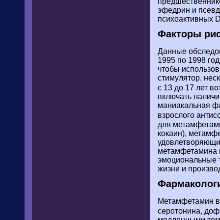
предшественник
эфедрин и псевд
психоактивных D
Факторы рис
Данные обследов
1995 по 1998 го
чтобы использов
стимулятор, нес
с 13 до 17 лет в
включать наличи
маниакальная фа
взрослого антис
для метамфетами
кокаин), метамф
удовлетворяющих
метамфетамина и
эмоциональные т
жизни и производ
Фармаколог
Метамфетамин вы
серотонина, до
медленными темп