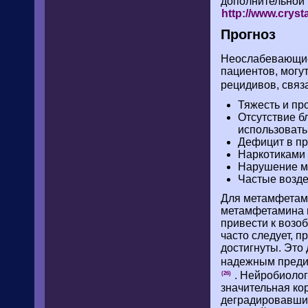
дополнительной 
http://www.cryst
Прогноз
Неослабевающие
пациентов, могу
рецидивов, связ
Тяжесть и пр
Отсутствие б
использовать
Дефицит в пр
Наркотиками
Нарушение м
Частые возде
Для метамфетами
метамфетамина и
привести к возо
часто следует, 
достигнуты. Это
надежным преди
. Нейробиолог
(26)
значительная ко
деградировавших