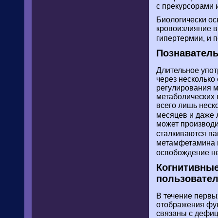
с прекурсорами 
Биологически ос
кровоизлияние в 
гипертермии, и 
Познаватель
Длительное упот
через несколько
регулирования м
метаболических 
всего лишь неск
месяцев и даже 
может производи
сталкиваются па
метамфетамина 
освобождение не
Когнитивные
пользовате
В течение первы
отображения фун
связаны с дефиц