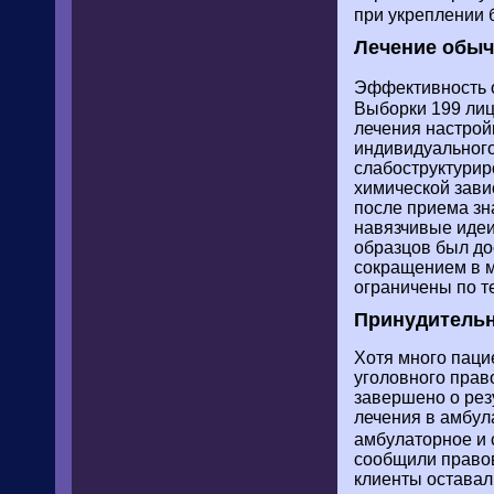
при укреплении 
Лечение обыч
Эффективность 
Выборки 199 ли
лечения настрой
индивидуального
слабоструктури
химической зави
после приема зн
навязчивые идеи
образцов был до
сокращением в м
ограничены по те
Принудитель
Хотя много паци
уголовного прав
завершено о рез
лечения в амбу
амбулаторное и 
сообщили правов
клиенты оставал