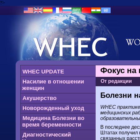
?>
Фокус на
WHEC UPDATE
Насилие в отношении
От редакции
женщин
Болезни 
Акушерство
WHEC практике 
Новорожденный уход
медицинских ра
Медицина Болезни во
образовательны
время беременности
В последнее дес
Штатах получил
Диагностический
связанных расст