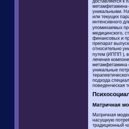
доставляется к 
метамфетамина-з
уникальными. На
или текущих пар
интенсивного дл
упоминаемых пре
медицинского, с
финансовых и пр
препарат выпуск
относительно у
путем (ИППП ), 
лечения компон
метамфетамина с
уникальные потр
терапевтическог
подхода специал
поведенческая т
Психосоциал
Матричная м
Матричная модел
насущную потреб
традиционный ча