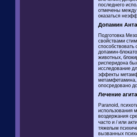
последнего испо
отмечены между 
оказаться неэфф
Допамин Ант
Подготовка Мезо
свойствами стим
способствовать 
допамин-блокато
животных, блоки
рисперидона был
исследование дл
эффекты метам
метамфетамина, 
опосредовано до
Лечение агит
Paranoid, психо
использования м
воздержания сре
часто и / или ак
тяжелым психич
вызванных психи