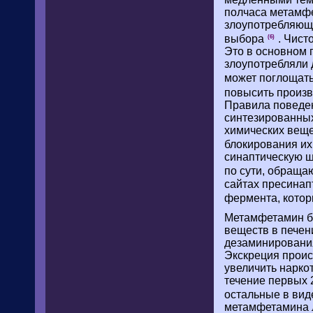
полчаса метамфе
злоупотребляющи
выбора
. Чист
(6)
Это в основном 
злоупотребляли д
может поглощать
повысить произв
Правила поведен
синтезированных
химических вещес
блокирования их
синаптическую щ
по сути, обраща
сайтах пресинап
фермента, кото
Метамфетамин бы
веществ в печен
дезаминирования
Экскреция проис
увеличить нарко
течение первых 
остальные в вид
метамфетамина л