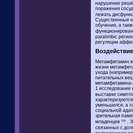
нарушение решен
поражения сосуд
лежать дисфунк
Существенные на
обучения, а так
функционирован
paralimbic реги
регуляции аффек
Воздействи
Метамфетамин яв
жизни метамфет
ухода (например
питательных вещ
метамфетамина-
1 исследование 
выставке симпт
характеризуются
уменьшился, а 
социальной адап
зрительная памя
младенцев
. 
(12)
связанных с до