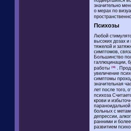
подвергшихся во
значительно мен
о мерах по визу
пространственно
Психозы
Любой стимулято
высоких дозах и
тяжелой и затяж
симптомов, связ
Большинство пол
галлюцинации, б
работы
. Прод
(16)
увеличение псих
симптомы проход
значительная ча
лет после того, 
психоза Считает
крови и избыточ
параноидальной 
больных с метам
депрессии, алко
ранними и более
развитием психо