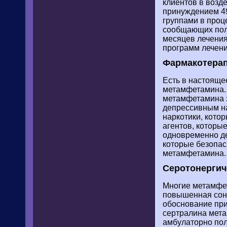
клиентов в возд
принуждением 49
группами в проц
сообщающих полн
месяцев лечения
программ лечени
Фармакотерап
Есть в настояще
метамфетамина. 
метамфетамина з
депрессивным на
наркотики, кото
агентов, котор
одновременно де
которые безопа
метамфетамина.
Серотонергич
Многие метамфет
повышенная сонл
обоснование при
сертралина мета
амбулаторно пол