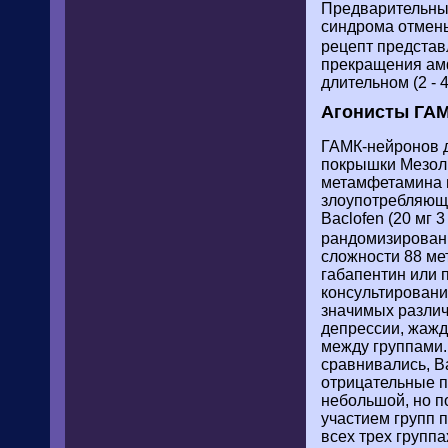
Предварительны
синдрома отмен
рецепт предста
прекращения ам
длительном (2 - 
Агонисты ГАМ
ГАМК-нейронов 
покрышки Мезол
метамфетамина и
злоупотребляющих
Baclofen (20 мг 
рандомизирован
сложности 88 ме
габапентин или 
консультировани
значимых различ
депрессии, жаж
между группами.
сравнивались, B
отрицательные п
небольшой, но п
участием групп 
всех трех групп