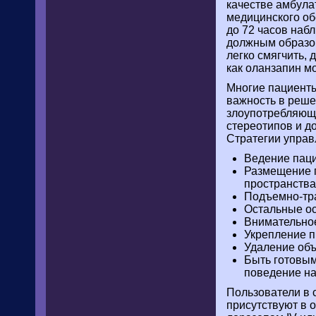
качестве амбула
медицинского об
до 72 часов наб
должным образом
легко смягчить,
как оланзапин м
Многие пациенты
важность в реше
злоупотребляющ
стереотипов и д
Стратегии управ
Ведение паци
Размещение п
пространства
Подъемно-тра
Остальные о
Внимательно
Укрепление п
Удаление объ
Быть готовым
поведение н
Пользователи в 
присутствуют в 