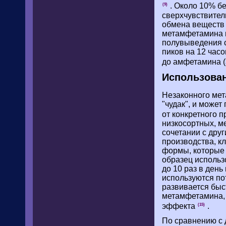
. Около 10% бе
(9)
сверхчувствител
обмена веществ
метамфетамина п
полувыведения с
пиков на 12 час
до амфетамина (
Использован
Незаконного мета
"чудак", и может
от конкретного 
низкосортных, м
сочетании с друг
производства, кл
формы, которые 
образец использ
до 10 раз в день
используются по
развивается быс
метамфетамина, 
эффекта
.
(15)
По сравнению с 