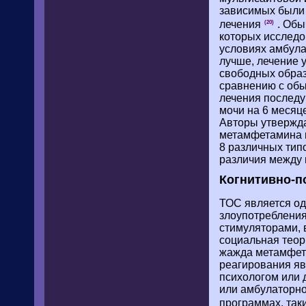
зависимых были
лечения
. Обы
(20)
которых исследо
условиях амбула
лучше, лечение 
свободных образ
сравнению с обы
лечения послед
мочи на 6 месяц
Авторы утвержда
метамфетамина и
8 различных тип
различия между 
Когнитивно-п
ТОС является од
злоупотребления
стимуляторами, 
социальная теор
жажда метамфета
реагирования яв
психологом или 
или амбулаторно
программах, так