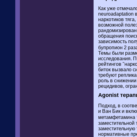
Как уже отмечал
neuroadaptation
наркотиков тяга
возможной полез
рандомизированн
обращения поиск
зависимость пол
бупропион 2 раз
Темы были разме
исследования. П
рейтингов "нарк
биток вызвало с
требуют реплика
роль в снижении
рецидивов, огр
Agonist терап
Подход, в соотв
и Ван Бик и вкл
метамфетамина
заместительной 
заместительную 
нормативные пре