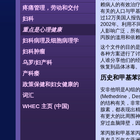
赖病人的有效治
疼痛管理，劳动和交付
有关的人口与甲
过12万美国人报
妇科
2002年。利用
重点是心理健康
人影响广泛，所
丙胺的滥用和依
妇科病理及细胞病理学
这个文件的目的
妇科肿瘤
各种方案进行了讨
人谁分享他们的
乌罗/妇产科
恢复到晶体冰毒
产科瘘
历史和甲基苯
政策保健和妇女健康的
安非他明是A)组的
词汇
(Methedrine
的结构有关，非
WHEC 主页 (中国)
腺素，都表现出精神
有更大的比周围
穿过血脑障壁，
苯丙胺和甲基苯丙
具有几百年在亚