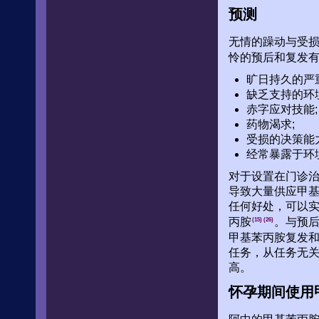
预测
无情的躁动与受
怜的预后和复发
旷日持久的严
缺乏支持的环
赤字应对技能;
药物渴求;
受损的决策能力
经常暴露于环
对于设置在门诊
导致大量供应甲
任何好处，可以
丙胺
。与预
(15)
(26)
甲基苯丙胺复发
任务，从任务无
高。
怀孕期间使用