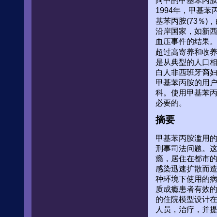
阿中的甲基苯丙
1994年，甲基
基苯丙胺(73％)，
沿岸国家，如新
血压事件的结果
超过高寄养和收
是从典型的人口
白人非西班牙裔
甲基苯丙胺的用
科。使用甲基苯丙
必要的。
摘要
甲基苯丙胺滥用
刑事司法问题。
瘾，居住在都市
感染迅速扩散而
种环境下使用的
质成瘾患者有效的
的住院模型设计
人员，治疗，并