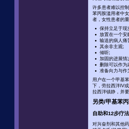
许多患者难以控
苯丙胺滥用者中
者，女性患者的
保持立足于现
放置在一个安
输送的病人痛
其余非主观;
倾听;
加固的进展情况
删除可以作为
准备向力与作
用户在一个甲基
下，劳拉西泮IV
拉西泮镇静，并要求
另类/甲基苯
自助和12步疗
对兴奋剂和其他药