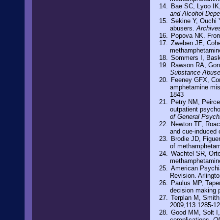
Bae SC, Lyoo IK,
and Alcohol Dep
Sekine Y, Ouchi 
abusers.
Archive
Popova NK. From 
Zweben JE, Cohen
methamphetamin
Sommers I, Bask
Rawson RA, Gonz
Substance Abuse
Feeney GFX, Conn
amphetamine misus
1843
Petry NM, Peirce 
outpatient psycho
of General Psychi
Newton TF, Roach
and cue-induced 
Brodie JD, Figue
of methamphetami
Wachtel SR, Orten
methamphetamine 
American Psychiat
Revision. Arlingt
Paulus MP, Taper
decision making p
Terplan M, Smit
2009;113:1285-1
Good MM, Solt I,
complications.
Ob