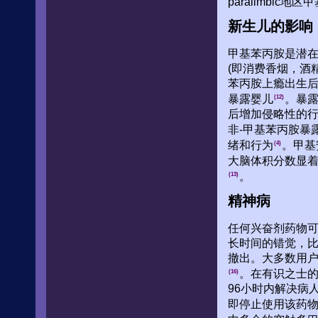
paralimbi
新生儿的影响
甲基苯丙胺是潜
(即消费香烟，酒
苯丙胺上瘾出生后
暴露婴儿
。暴
(12)
后增加侵略性的
非-甲基苯丙胺暴
绪和行为
。甲基
(4)
大脑体积分数显
。
(13)
精神病
任何兴奋剂药物
长时间的错觉，
撤出。大多数用
。在有识之士
(16)
96小时内解决病
即停止使用该药