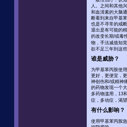
人。之间和其他
和血清素的大脑
断看到来自甲基
也是不寻常的戒
退出是有可能的精
的改变长期/或毒
物，手法减值知
欲不足三年到这
谁是威胁？
为甲基苯丙胺使用
更好，更便宜，
神创伤和/或精神
的药物发现一个
多药物滥用，13
症，多动症，渴
有什么影响？
使用甲基苯丙胺