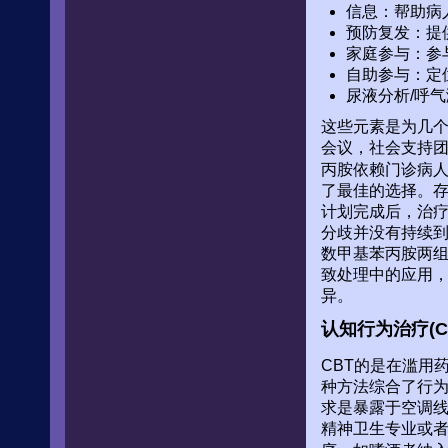
信息：帮助病
预防复发：提
家庭参与：参
自助参与：定
尿液分析/呼
这些元素是为几个
会议，社会支持团
丙胺依赖门诊病
了最佳的选择。
计划完成后，治
分歧并没有持续到
数甲基苯丙胺两组
致处理中的应用，
异。
认知行为治疗(C
CBT的是在滥用
种方法综合了行为
求是暴露于空调线
精神卫生专业或者