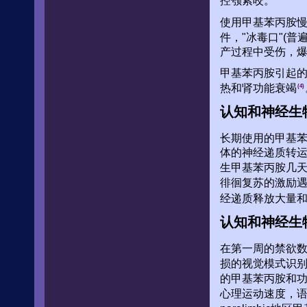
控颚紧咬。
使用甲基苯丙胺
件，"冰毒口"(
产过程中受伤，
甲基苯丙胺引起
热和肾功能衰竭
(4)
认知和神经生
长期使用的甲基苯
体的神经递质转
生甲基苯丙胺几
徘徊复苏的激励
经递质释放大量
认知和神经生
在第一周的禁欲
损的视觉模式识
的甲基苯丙胺和
心理运动速度，