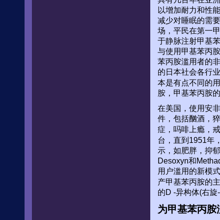
以增加耐力和性
减少对睡眠的需
场，平民在第一甲基
于静脉注射甲基苯
与使用甲基苯丙
苯丙胺滥用者的非
的日本社会各行
本是有点不同的用
胺，甲基苯丙胺的
在美国，使用安非
件，包括酗酒，猝
症，吗啡上瘾，
台，直到1951年
示，如肥胖，抑郁
Desoxyn和M
用户滥用的新模式
产甲基苯丙胺的
的D -异构体(右
为甲基苯丙胺