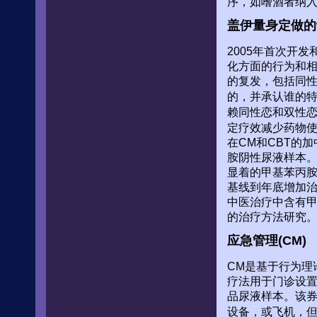
序，如嗜酒者纳入
盖伊量身定做的认
2005年首次开
化方面的行为和相
的复发，包括同
的，并承认谁的
赖同性恋和双性恋男
定疗效减少药物
在CM和CBT的
胺阴性尿液样本。
显着的甲基苯丙
基线到年底增加治
中医治疗中含有
的治疗方法研究
应急管理(CM)
CM是基于行为理
疗法用于门诊设
品尿液样本。该
设备，或飞机，