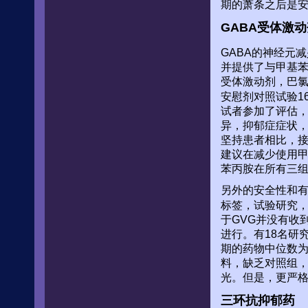
期的萧条之后是安
GABA受体激
GABA的神经元
并提供了与甲基苯
受体激动剂，巴氯
安慰剂对照试验1
试者参加了评估，
异，抑郁症症状
坚持患者相比，
建议在减少使用
苯丙胺在所有三
另外的安全性和有
标签，试验研究，
于GVG并没有收
进行。有18名研
期的药物中位数为
料，缺乏对照组
光。但是，更严
三环抗抑郁药