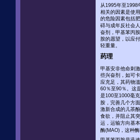
从1995年至1
相关的因素是使用
的危险因素包括
碍与成年反社会
奋剂，甲基苯丙
胺的愿望，以应付
轻重量。
药理
甲基安非他命刺
些兴奋剂，如可卡
应充足，其药物滥
60％至90％。
是100至1000
胺，完善几个方
激新合成的儿茶
食欲，并阻止其
运，运输方向基
酶(MAO)，这
甲基苯丙胺是迅速