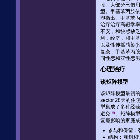
段。大部分已借用
型。甲基苯丙胺
即撤出。甲基苯
治疗治疗高辍学
不安，和快感缺
利，经济，和甲
以及性传播感染(
复杂，甲基苯丙
同性恋和双性恋男
心理治疗
该矩阵模型
该矩阵模型最初的
sector 28
型集成了多种经
避免
。矩阵模
(18)
复瘾影响的家庭成
参与和保留：
结构：规划和