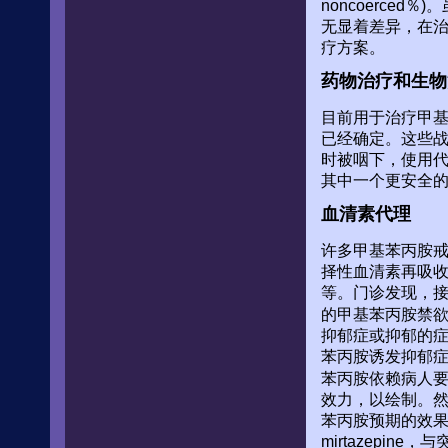
noncoerce
无显着差异，在
疗方案。
药物治疗和生物
目前用于治疗甲基
已经确定。这些
时被咽下，使用
其中一个更安全
血清素代理
许多甲基苯丙胺戒
择性血清素再吸收
等。门诊发现，
的甲基苯丙胺禁
抑郁症或抑郁的
苯丙胺诱发抑郁症
苯丙胺依赖病人要么
效力，以绘制。然
苯丙胺预期的效
mirtazepine