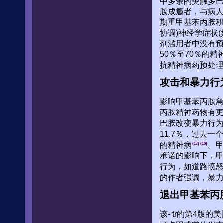
中多余的突触多巴胺
胺成瘾者，与病
期重甲基苯丙胺
协调)神经学症状
剂滥用者中没有
50％至70％的
抗精神病药预处
攻击和暴力行
影响甲基苯丙胺
丙胺精神药物有
巴胺改变暴力行为
11.7％，过去
的精神病
。甲
(17)
(18)
承诺的影响下，
行为，如道路愤
的作者强调，暴
退出甲基苯丙
该- tr的第4版