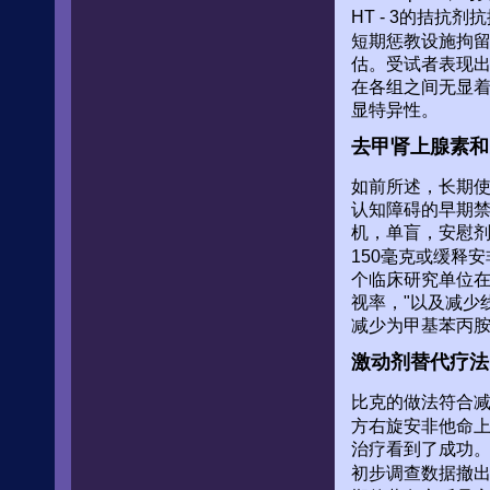
HT - 3的拮
短期惩教设施拘留受试
估。受试者表现
在各组之间无显着
显特异性。
去甲肾上腺素和
如前所述，长期使用
认知障碍的早期
机，单盲，安慰剂
150毫克或缓释
个临床研究单位在
视率，"以及减少
减少为甲基苯丙
激动剂替代疗法
比克的做法符合
方右旋安非他命
治疗看到了成功
初步调查数据撤