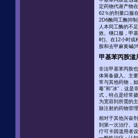
定药物代谢产物在
62％的剂量口服
2D6酶同工酶抑
人本同工酶的不
效。继口服，甲基苯
时)。在12小时
胺和去甲麻黄碱(
甲基苯丙胺滥
非法甲基苯丙胺也被
体筹备摄入。主
常与其他药物，如
毒"和"冰"，这
式，特点是经常摄入
为宽容到所需的
脉注射的药物管
相对于其他兴奋
到第一次治疗。
疗可卡因滥用者
一般性治疗：认