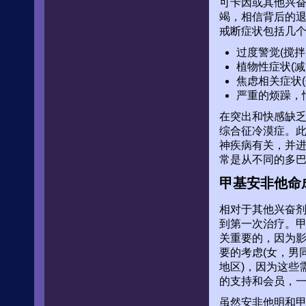
可卡因或其他兴
竭，相信背后的退
戒断症状包括几
过度警觉(搅
植物性症状(
焦虑相关症状
严重的烦躁，
在突出和快感缺
综合征冷漠症。
神疾病有关，并
常是从不同的多
甲基安非他命
相对于其他兴奋
到第一次治疗。
关重要的，因为
要的考虑(女，男同
地区)，因为这些
的支持和会员，一个潜
虽然安非他明和甲