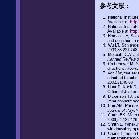
参考文献：
National Institu
Available at
http
National Institu
Available at
http
Nordahl TE, Salo
and cognition: a 
Wu LT, Schlenge
2003;38:221-248
Meredith CW, Jaf
Harvard Review o
Cretzmeyer M, Sa
directions.
Journa
von Mayrhauser 
admitted to subst
2002;21:45-60
Hunt D, Kuck S, 
Office of Justic
Dickerson TJ, Ja
immunopharmaco
Barr AM, Panenk
Journal of Psych
Curtis EK. Meth 
2006;54:125-129
Smith L, Yonekur
withdrawal sympto
Chang L, Smith LM
methamphetamin