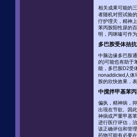
相关成果可能的
者随机对照试验的
疗护理天，精神上
苯丙胺阳性尿的
明，丙咪嗪可作
多巴胺受体拮抗
中脑边缘多巴胺通
的)可能也有助于
能，多巴胺D2受
nonaddict
胺的欣快效果，表
中搅拌甲基苯丙
偏执，精神病，抑
出现在节欲。因此
神病或严重甲基
进行医疗评估，治
该正确评估和管理
药物可能有必要