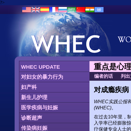
?>
重点是心
WHEC UPDATE
编者的话
列出
对妇女的暴力行为
妇产科
对成瘾疾病
新生儿护理
WHEC实践公报
医学疾病与妊娠
(WHEC)。
在过去10年里，
诊断超声
入学率已经膨胀
传染病妊娠
疗保健专业人士