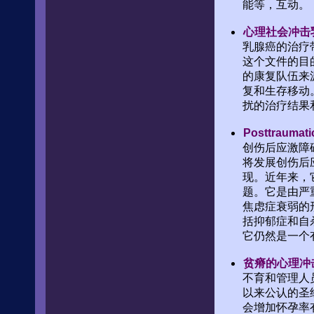
能等，互动。
心理社会冲击
乳腺癌的治疗
这个文件的目
的康复队伍来
复和生存移动
扰的治疗结果
Posttrauma
创伤后应激障
将发展创伤后
现。近年来，
题。它是由严
焦虑症衰弱的
括抑郁症和自
它仍然是一个
贫瘠的心理冲
不育和管理人
以来公认的圣
会增加怀孕率