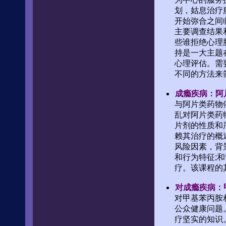
划，姑息治疗
开始弥合之间
主要调查结果
些谁拒绝心理
持是一大主题
心理评估。需
不同的方法来
成瘾疾病：阿
与阿片类药物
乱对阿片类药
片剂的性质和
赖其治疗的概
风险因素，背
和行为特征;
疗。该课程的
对成瘾疾病：
对甲基苯丙胺
公众健康问题
疗坚实的知识