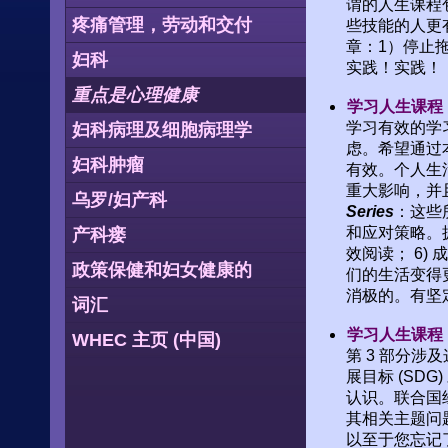
谓的人生课程
疼痛管理，劳动和交付
些技能的人更
章：1）停止拖
妇科
实践！实践！
重点是心理健康
学习人生课程：
学习有效的学
妇科病理及细胞病理学
虑。希望通过
妇科肿瘤
有效。个人生
重大影响，并
乌罗/妇产科
Series
：这些
和应对策略。
产科瘘
效阅读； 6
政策保健和妇女健康的
们的生活变得
消极的。有坚
词汇
学习人生课程：
WHEC 主页 (中国)
第 3 部分涉
展目标 (S
认识。联合国
其相关主题问
以至于您忘记