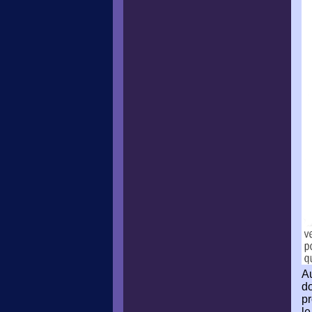
Au
do
pr
le