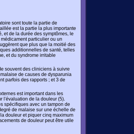
oire sont toute la partie de
aillée est la partie la plus importante
té, et de la durée des symptômes, le
un médicament particulier ou un
suggèrent que plus que la moitié des
ques additionnelles de santé, telles
e, et du syndrome irritable
e souvent des cliniciens à suivre
e malaise de causes de dysparunia
t parfois des rapports ; et 3 de
ernes est important dans les
 l'évaluation de la douleur (5).
nes spécifiques avec un tampon de
 degré de malaise sur une échelle de
s la douleur et piquer cinq maximum
acements de douleur peut être utile