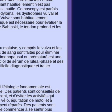
fiant habituellement n'est pas
t inutile. Colposcopy est parfois
ndyloma, les dystrophies vulval et
 Vulvar sont habituellement
que est nécessaire pour évaluer la
e Babinski, le tendon profond et les
 malaise, y compris le vulva et les
s de sang sont faites pour éliminer
erimenopausal ou prématuré est une
adiol de sérum de luteal-phase et des
ficile diagnostiquer et traiter
i l'étiologie fondamentale est
ble. Des patients sont conseillés de
nt, et d'éviter les activités qui
à vélo, équitation de moto, et à
ement réparés. Des patients sont
 de commencer à se sentir plus