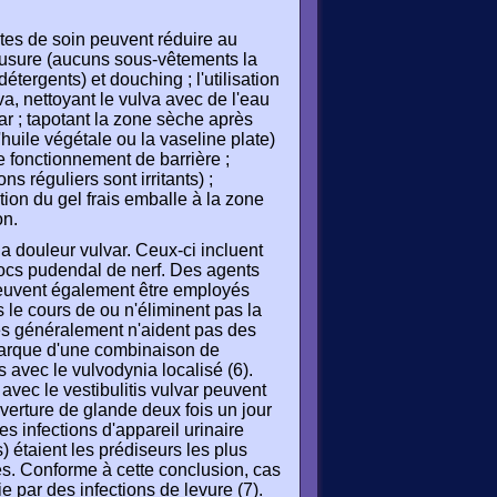
ntes de soin peuvent réduire au
'usure (aucuns sous-vêtements la
détergents) et douching ; l'utilisation
a, nettoyant le vulva avec de l'eau
ar ; tapotant la zone sèche après
l'huile végétale ou la vaseline plate)
e fonctionnement de barrière ;
réguliers sont irritants) ;
ation du gel frais emballe à la zone
on.
 douleur vulvar. Ceux-ci incluent
locs pudendal de nerf. Des agents
 peuvent également être employés
le cours de ou n'éliminent pas la
es généralement n'aident pas des
marque d'une combinaison de
 avec le vulvodynia localisé (6).
avec le vestibulitis vulvar peuvent
uverture de glande deux fois un jour
les infections d'appareil urinaire
) étaient les prédiseurs les plus
es. Conforme à cette conclusion, cas
 par des infections de levure (7).