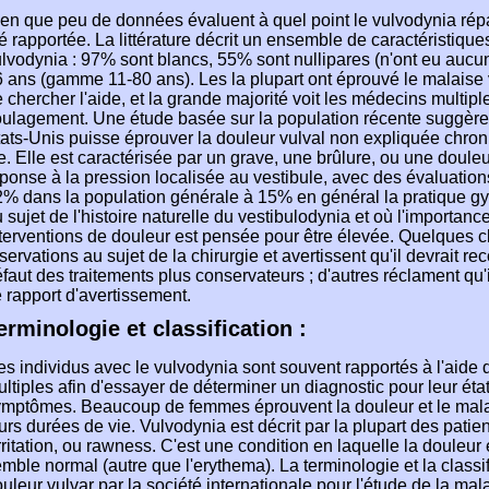
en que peu de données évaluent à quel point le vulvodynia ré
é rapportée. La littérature décrit un ensemble de caractéristiqu
lvodynia : 97% sont blancs, 55% sont nullipares (n'ont eu aucu
 ans (gamme 11-80 ans). Les la plupart ont éprouvé le malaise
 chercher l'aide, et la grande majorité voit les médecins multipl
oulagement. Une étude basée sur la population récente suggè
ats-Unis puisse éprouver la douleur vulval non expliquée chron
e. Elle est caractérisée par un grave, une brûlure, ou une doule
ponse à la pression localisée au vestibule, avec des évaluati
% dans la population générale à 15% en général la pratique gy
 sujet de l'histoire naturelle du vestibulodynia et où l'importanc
terventions de douleur est pensée pour être élevée. Quelques c
servations au sujet de la chirurgie et avertissent qu'il devrait
faut des traitements plus conservateurs ; d'autres réclament qu'i
 rapport d'avertissement.
erminologie et classification :
s individus avec le vulvodynia sont souvent rapportés à l'aide 
ltiples afin d'essayer de déterminer un diagnostic pour leur état
mptômes. Beaucoup de femmes éprouvent la douleur et le malais
urs durées de vie. Vulvodynia est décrit par la plupart des patien
irritation, ou rawness. C'est une condition en laquelle la douleur
mble normal (autre que l'erythema). La terminologie et la classif
uleur vulvar par la société internationale pour l'étude de la mal