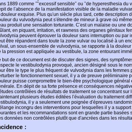
ns 1889 comme ''"excessif sensible" ou "de hyperesthesia du v
pit de l'absence de la manifestation visible de la maladie vulv
 douleur exquise. Plus qu'un siècle plus tard, cette description
uleur du vulvodynia peut s'étendre de mineur à grave où même l
au produit une sensation torturante. C'est un malaise ou une d
ûlant, en piquant, irritation, et rawness des organes génitaux f
lvodynia peuvent éprouver la douleur sans interruption ou par i
ut être répandent dans toute la zone vulvar ou localisé à un endr
lval, un sous-ensemble de vulvodynia, se rapporte à la douleu
 la pression est appliquée au vestibule, la zone entourant immé
 but de ce document est de discuter des signes, des symptômes
specte le vestibulodynia provoqué, ancien désigné sous le nom 
ur être le type le plus fréquent de vulvodynia dans les femme
rturber le fonctionnement sexuel, il y a de preuve préliminaire
uleur puisse compromettre le bien-être psychologique général et
nérale. En dépit de sa forte présence et conséquences négative
études contrôlées de résultats de traitement se concentrant sur le
intenant plusieurs études éditées l'évaluation du traitement dif
stibulodynia, il y a seulement une poignée d'épreuves randomis
lange incongru des interventions pour lesquelles il y a support 
urantes et les recommandations sont en grande partie basées s
s données non contrôlées plutôt que d'ancrées dans les résulta
ncidence :