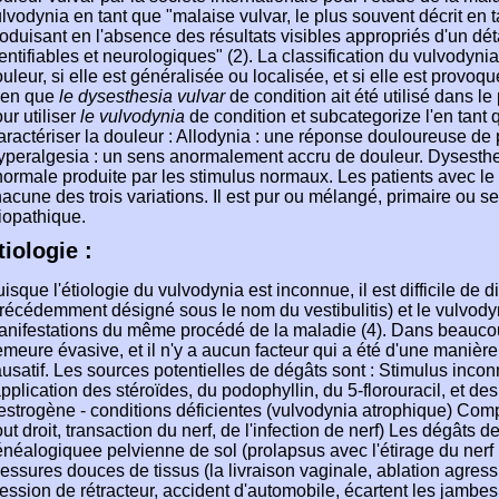
lvodynia en tant que "malaise vulvar, le plus souvent décrit en 
oduisant en l'absence des résultats visibles appropriés d'un déta
entifiables et neurologiques" (2). La classification du vulvodyn
uleur, si elle est généralisée ou localisée, et si elle est provo
ien que
le dysesthesia
vulvar
de condition ait été utilisé dans l
ur utiliser
le vulvodynia
de condition et subcategorize l'en tant 
ractériser la douleur : Allodynia : une réponse douloureuse de
peralgesia : un sens anormalement accru de douleur. Dysesthe
ormale produite par les stimulus normaux. Les patients avec le 
acune des trois variations. Il est pur ou mélangé, primaire ou s
iopathique.
tiologie :
isque l'étiologie du vulvodynia est inconnue, il est difficile de d
récédemment désigné sous le nom du vestibulitis) et le vulvodyn
nifestations du même procédé de la maladie (4). Dans beaucoup
meure évasive, et il n'y a aucun facteur qui a été d'une maniè
usatif. Les sources potentielles de dégâts sont : Stimulus incon
application des stéroïdes, du podophyllin, du 5-florouracil, et de
strogène - conditions déficientes (vulvodynia atrophique) Com
ut droit, transaction du nerf, de l'infection de nerf) Les dégâts
néalogiquee pelvienne de sol (prolapsus avec l'étirage du nerf
essures douces de tissus (la livraison vaginale, ablation agress
ession de rétracteur, accident d'automobile, écartent les jambes