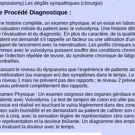
episiotomy) Les dégâts sympathiques (chirurgie)
e Procédé Diagnostique :
e histoire complète, un examen physique, et un essai en laborat
évaluation initiale du patient avec le vulvodynia. Une histoire dét
 l'évaluation et du diagnostic. En plus du caractère, de la quali
tient est demandé s'il rappelle un facteur ou une utilisation d'
pport de lancement avec la menstruation. Les profils cliniques 
mmes avec le vulvodynia puissent souffrir des conditions chroni
e l'infection répétée de levure, du syndrome chronique de fatigu
entrailles.
assant le niveau du dysparunia que l'expérience de patients aid
amélioration (ou manquer en) des symptômes dans le temps. L
 niveau 1 mais ne prévient pas des rapports ; le niveau 2 prévien
veau prévient complètement des rapports.
xamen Physique : Un examen soigneux des organes génitaux ext
tients avec Vulvodynia. Le test de tampon de coton est utile pour
essai est réalisé en touchant le vulva légèrement dans des zo
ton salin-humidifié et en demandant au patient de calibrer son
ro à cinq, avec la sensation légère de représentation zéro san
 représentation et la douleur brûlante. Un diagramme des empl
 évaluant la douleur avec le temps.