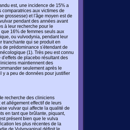
pandu est, une incidence de 15% a
es comparatrices aux victimes de
ne grossesse) et l'âge moyen est de
 vulvar pendant des années avant
es à leur recherche pour le
re que 16% de femmes seuls aux
ique, ou vulvodynia, pendant leur
ur tranchante qui se produit en
ons de prédominance s'étendant de
nécologique (1). Très peu est connu
e d'effets de placebo résultant des
liniciens maintiennent des
 recommander seulement après le
l y a peu de données pour justifier
de recherche des cliniciens
 et allégement effectif de leurs
e vulvar qui affecte la qualité de
ts en tant que brûlante, piquant,
 est présent bien que le vulva
ication les plus récentes de la
adie de Vulvovaginal définit le