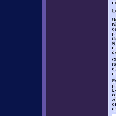
d'
L
Un
l'
de
pa
ra
fe
qu
d'
Cl
l'
du
ni
E
pa
L'
co
zé
de
en