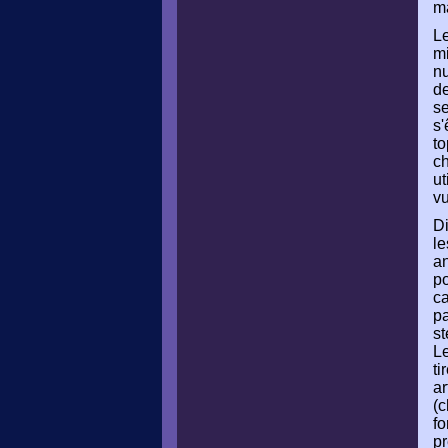
ma
Le
mi
nu
de
se
s'
to
ch
ut
vu
Di
le
an
po
ca
pa
st
Le
ti
ar
(c
fo
pr