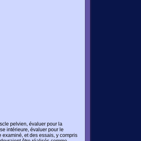
cle pelvien, évaluer pour la
e intérieure, évaluer pour le
re examiné, et des essais, y compris
 devraient être réalisés comme