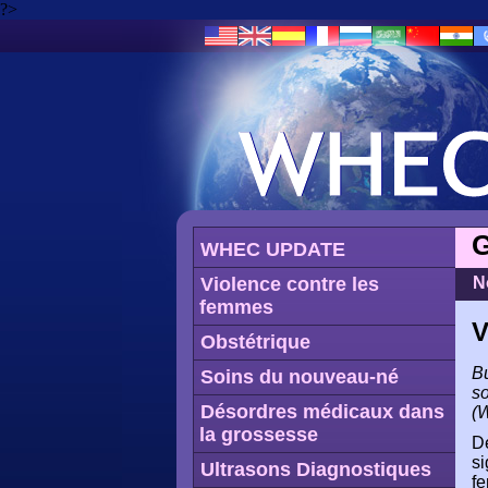
?>
G
WHEC UPDATE
Violence contre les
N
femmes
V
Obstétrique
Bu
Soins du nouveau-né
so
Désordres médicaux dans
(
la grossesse
De
si
Ultrasons Diagnostiques
fe