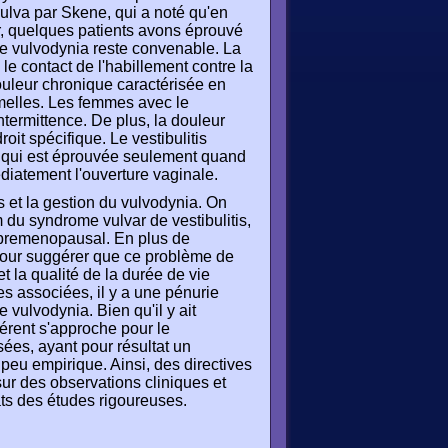
ulva par Skene, qui a noté qu'en
ar, quelques patients avons éprouvé
 de vulvodynia reste convenable. La
e contact de l'habillement contre la
ouleur chronique caractérisée en
emelles. Les femmes avec le
ntermittence. De plus, la douleur
oit spécifique. Le vestibulitis
r qui est éprouvée seulement quand
diatement l'ouverture vaginale.
 et la gestion du vulvodynia. On
du syndrome vulvar de vestibulitis,
s premenopausal. En plus de
 pour suggérer que ce problème de
 la qualité de la durée de vie
s associées, il y a une pénurie
 vulvodynia. Bien qu'il y ait
férent s'approche pour le
ées, ayant pour résultat un
peu empirique. Ainsi, des directives
ur des observations cliniques et
ts des études rigoureuses.