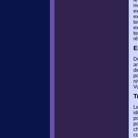
in
ex
ex
to
ex
to
ré
E
De
an
de
po
ni
V
T
Le
id
po
po
ch
co