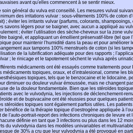
uvaises avant qu'elles commencent à se sentir mieux.
 soin général du vulva est conseillé. Les mesures vulval suiva
nimum des irritations vulvar : sous-vêtements 100% de coton d
it) ; éviter les irritants vulvar (parfums, colorants, shampooings, 
s savons légers pour se baigner, avec aucun a appliqué au vulv
ulement ; éviter l'utilisation des sèche-cheveux sur la zone vulv
être baigné, et appliquant un émollient préservatif-libre (tel que 
pique pour maintenir l'humidité dans la peau et pour améliorer l
angement aux tampons 100% menstruels de coton (si les tampons 
ilisation de la lubrification adéquate pour des rapports ; l'applic
lvar ; le rinicage et le tapotement sèchent le vulva après urinati
fférents médicaments ont été essayés comme traitements pour la
s médicaments topiques, oraux, et d'intralesional, comme les b
esthésiques topiques, tels que le benzocaine et le lidocaïne,
ur diminuer ou douleur vulvar émoussée, mais ne changent pas 
use de la douleur fondamentale. Bien que les stéroïdes topiqu
tients avec le vulvodynia, les injections de déclenchement-re
éroïde et de bupivacaïne ont été réussies pour quelques patients
s stéroïdes topiques sont également parfois utiles. Les patients 
rer bénéfice de la thérapie topique d'oestrogène appliquée à l'o
t de l'auto-portrait-report des infections chroniques de levure et 
hacune définie en tant que 3 infections ou plus dans les 12 mois
rts du vulvodynia dans les modèles univariables et multivariabl
esque de 30% a cru que leur vulvodynia a été provoqué en partie