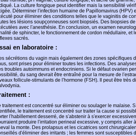
diqué. La culture fongique peut identifier mais la sensibilité véri
igée. Déterminer l'infection humaine de Papillomavirus (HPV) es
écuté pour éliminer des conditions telles que le vaginitis de co
utes les lésions soupçonneuses sont biopsiés. Des biopsies de
écutées avec l'anesthésie. En conclusion, un examen neurologi
nalité de sphincter, le fonctionnement de cordon médullaire, et l
flexes sacrés.
ssai en laboratoire :
s sécrétions du vagin mais également des zones spécifiques du
us, sont prises pour éliminer toutes les infections. Des analyse
s troubles autoimmuns et endocriniens. Si le défaut ovarien p
ssibilité, du sang devrait être entraîné pour la mesure de l'estr
veaux follicule-stimulants de l'hormone (FSH). Il peut être très dif
ulvodynia.
raitement :
 traitement est concentré sur éliminer ou soulager le malaise. S
entifiée, le traitement est concentré sur traiter la cause si possi
rter l'habillement desserré, de s'abstenir à s'exercer excessiveme
urraient produire l'irritation perineal excessive, y compris aller 
eval la monte. Des prolapsus et les cicatrices sont chirurgical
nseillés d'éliminer des irritants ; les femmes sont susceptibles