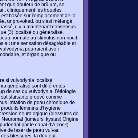
tant que douleur de brûlure, se
il, cliniquement les troubles
ia est basée sur l'emplacement de la
quée, unprovoked, ou s'est mélangé.
e passé, il y a maintenant consensus
que (3) localisé ou généralisé.
 peau normale au stimulus non-nocif.
sia : une sensation désagréable et
vulvodynia pourraient avoir
econdaire, et organique ou
ire si vulvodynia localisé
ia généralisé sont différentes
 de cas du vulvodynia, l'étiologie
re satisfaisante prouvé comme
nus Irritation de peau chronique de
s produits féminins d'hygiène
pression neurologique (blessures de
 de Neuromal (tumeurs, kystes) Origine
 pudendal par le canal d'Alcock)
ive de laser de peau vulvar,
 des blessures, la douleur