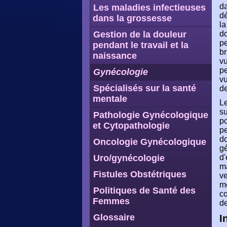
da
Les maladies infectieuses
dé
dans la grossesse
la
Gestion de la douleur
do
pe
pendant le travail et la
br
naissance
vu
pe
Gynécologie
vu
Spécialisés sur la santé
de
mentale
Le
su
Pathologie Gynécologique
po
et Cytopathologie
pe
do
Oncologie Gynécologique
gé
Uro/gynécologie
d'
ma
Fistules Obstétriques
ve
mé
Politiques de Santé des
co
Femmes
de
Glossaire
I