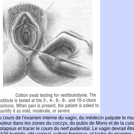
 cours de l'examen interne du vagin, du médecin palpate le mus
uleur dans les zones du coccyx, du pubis de Mons et de la cuiss
olapsus et tracer le cours du nerf pudendal. Le vagin devrait êt
 bâti humide, pH vaginal, culture fongique, et tache de gramme,