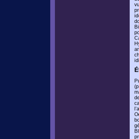
vu
pr
id
do
B
po
Ca
Hy
an
ch
id
É
Pu
(p
ma
de
ca
l'
Oe
bo
gé
Bl
pr