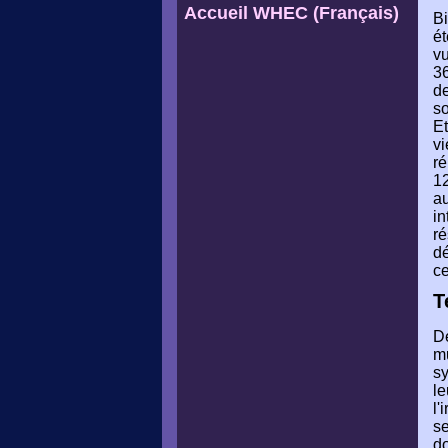
Accueil WHEC (Français)
Bi
ét
vu
36
de
s
Et
vi
ré
12
au
in
ré
dé
ce
T
De
mu
sy
le
l'
se
do