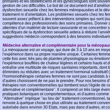
primaires et les obstétriciens et les gynécologues sont souven
gestion de ces difficultés. Le but de ce document est d'amélio
dysfonction sexuelle chez les femmes ménopausées et le dév
traitement ni d'orientation. Les problèmes sexuels chez les
souvent assez prêtent à des interventions simples qui sont (ou
compétence des professionnels des soins primaires. Donne
atteintes d'un matériel de lecture rassurante et se concentrer 
spécifiques de la dysfonction sexuelle aidera à réduire l'anx
suggestions médecin correspondent à des besoins individuels
Médecine alternative et complémentaire pour la ménopau
La ménopause est un voyage, qui dure de 3 à 10 ans en moy
l'expérience dans sa propre manière unique. Certaines femme
cette fois avec très peu de plaintes physiologique ou émotionn
l'expérience bouffées de chaleur légères et certains hauts 
entraîne une multitude de risques sanitaires importants, dont
éliminées ou réduites avec un traitement hormonal substitutif
l'hormonothérapie certaines femmes ne sont pas candidats à 
d'autres choisissent de ne pas le prendre. Pour nos besoins d'
thérapies non conventionnelles qui tombent sous l'égide de 
alternative et complémentaire". Il comprend un très large évent
pratiques botaniques et comportementaux, et d'autres comme l
"Alternative" implique "au lieu de" traitement conventionnel,
renvoie à quelque chose en plus utilisée au traitement conven
autorisée dans environ 30 Etats, mais pas dans d'autres, et c