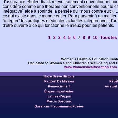
d'assurance. Biofeedback relève traitement conventionnel pour
considéré comme une thérapie non conventionnelle pour le c
intégrative" aide à sortir de la pensée du «nous contre eux». L'
ce qui existe dans le monde entier. Pour parvenir à un meilleu
"intégrer" les pratiques médicales actuelles intégrer avec d'au
d'être ouverte à ce qui fonctionne le mieux pour les patients.
1
2
3
4
5
6
7
8
9
10
Tous les 
Women's Health & Education Cent
Dedicated to Women's and Children's Well-being and 
www.womenshealthsection.com
Notre Brève Histoire
Rapport De Mission
Révéla
Remerciement
Au sujet
Étapes Importantes
Lettres d'Appui
Mercis Spéciaux
Questions Fréquemment Posées