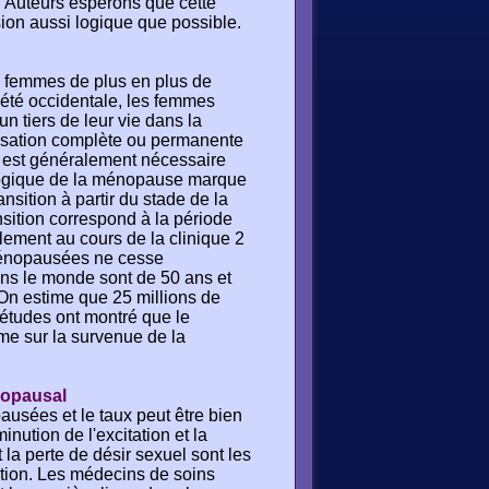
. Auteurs espérons que cette
ion aussi logique que possible.
 femmes de plus en plus de
été occidentale, les femmes
n tiers de leur vie dans la
ssation complète ou permanente
e est généralement nécessaire
ologique de la ménopause marque
nsition à partir du stade de la
nsition correspond à la période
lement au cours de la clinique 2
ménopausées ne cesse
ns le monde sont de 50 ans et
. On estime que 25 millions de
tudes ont montré que le
me sur la survenue de la
nopausal
usées et le taux peut être bien
nution de l'excitation et la
la perte de désir sexuel sont les
tion. Les médecins de soins