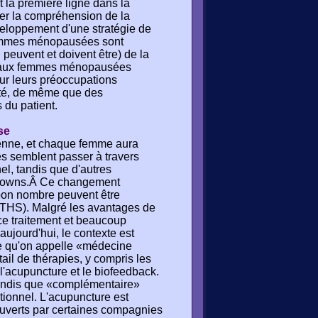
t la première ligne dans la
rer la compréhension de la
eloppement d'une stratégie de
 femmes ménopausées sont
 peuvent et doivent être) de la
r aux femmes ménopausées
sur leurs préoccupations
iété, de même que des
 du patient.
se
enne, et chaque femme aura
s semblent passer à travers
el, tandis que d'autres
et downs.Â Ce changement
 bon nombre peuvent être
 (THS). Malgré les avantages de
ce traitement et beaucoup
aujourd'hui, le contexte est
ce qu'on appelle «médecine
ail de thérapies, y compris les
'acupuncture et le biofeedback.
 tandis que «complémentaire»
tionnel. L'acupuncture est
ouverts par certaines compagnies