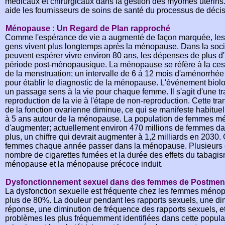
médicaux et chirurgicaux dans la gestion des myomes utérins
aide les fournisseurs de soins de santé du processus de décis
Ménopause : Un Regard de Plan rapproché
Comme l'espérance de vie a augmenté de façon marquée, les
gens vivent plus longtemps après la ménopause. Dans la soci
peuvent espérer vivre environ 80 ans, les dépenses de plus d'u
période post-ménopausique. La ménopause se réfère à la ce
de la menstruation; un intervalle de 6 à 12 mois d'aménorrhé
pour établir le diagnostic de la ménopause. L'événement bi
un passage sens à la vie pour chaque femme. Il s'agit d'une tra
reproduction de la vie à l'étape de non-reproduction. Cette tra
de la fonction ovarienne diminue, ce qui se manifeste habituel
à 5 ans autour de la ménopause. La population de femmes 
d'augmenter; actuellement environ 470 millions de femmes da
plus, un chiffre qui devrait augmenter à 1,2 milliards en 2030
femmes chaque année passer dans la ménopause. Plusieurs é
nombre de cigarettes fumées et la durée des effets du tabagis
ménopause et la ménopause précoce induit.
Dysfonctionnement sexuel dans des femmes de Postme
La dysfonction sexuelle est fréquente chez les femmes ménopa
plus de 80%. La douleur pendant les rapports sexuels, une dimi
réponse, une diminution de fréquence des rapports sexuels, et 
problèmes les plus fréquemment identifiées dans cette popula