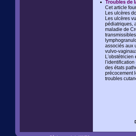
Troubles de l
Cet article fo
Les ulcères do
Les ulcères vu
pédiatriques, 
maladie de Cr
transmissibles
lymphogranulo
associés aux 
vulvo-vaginaux
L'obstétricien
l'identificati
des états path
précocement le
troubles cutan