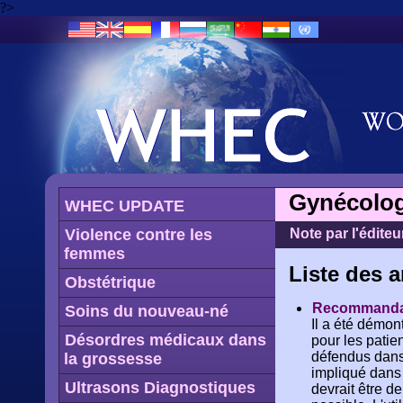
?>
Gynécolog
WHEC UPDATE
Violence contre les
Note par l'éditeu
femmes
Liste des a
Obstétrique
Recommandati
Soins du nouveau-né
Il a été démon
Désordres médicaux dans
pour les patie
défendus dans 
la grossesse
impliqué dans 
Ultrasons Diagnostiques
devrait être d